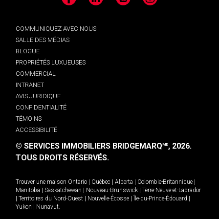
Facebook
LinkedIn
YouTube
Instagram
COMMUNIQUEZ AVEC NOUS
SALLE DES MÉDIAS
BLOGUE
PROPRIÉTÉS LUXUEUSES
COMMERCIAL
INTRANET
AVIS JURIDIQUE
CONFIDENTIALITÉ
TÉMOINS
ACCESSIBILITÉ
© SERVICES IMMOBILIERS BRIDGEMARQ
, 2026.
MD
TOUS DROITS RÉSERVÉS.
Trouver une maison
Ontario
|
Québec
|
Alberta
|
Colombie-Britannique
|
Manitoba
|
Saskatchewan
|
Nouveau-Brunswick
|
Terre-Neuve-et-Labrador
|
Territoires du Nord-Ouest
|
Nouvelle-Écosse
|
Île-du-Prince-Édouard
|
Yukon
|
Nunavut
.