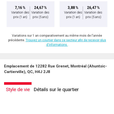
7,16 %
24,67 %
3,88 %
26,47 %
Variation des
Variation des
Variation des
Variation des
prix
(1 an)
prix
(5 ans)
prix
(1 an)
prix
(5 ans)
Variations sur 1 an comparativement au même mois de l'année
précédente.
Trouvez un courtier dans ce secteur afin de recevoir plus
d'informations.
En cliquant sur le bouton « soumettre », vous consentez à nos conditions d'utilisation et
Emplacement de 12282 Rue Grenet, Montréal (Ahuntsic-
vous nous fournissez l'autorisation écrite de communiquer avec vous.
Cartierville), QC, H4J 2J8
Style de vie
Détails sur le quartier