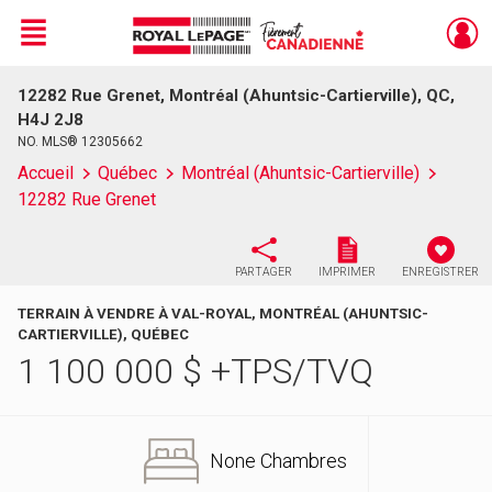
Menu
12282 Rue Grenet, Montréal (Ahuntsic-Cartierville), QC,
Live
En Direct
H4J 2J8
NO. MLS® 12305662
Accueil
Québec
Montréal (Ahuntsic-Cartierville)
12282 Rue Grenet
PARTAGER
IMPRIMER
ENREGISTRER
TERRAIN À VENDRE À VAL-ROYAL, MONTRÉAL (AHUNTSIC-
CARTIERVILLE), QUÉBEC
1 100 000
$
+TPS/TVQ
None Chambres