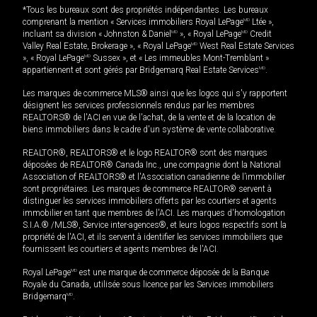
*Tous les bureaux sont des propriétés indépendantes. Les bureaux
comprenant la mention « Services immobiliers Royal LePage
MD
Ltée »,
incluant sa division « Johnston & Daniel
MD
», « Royal LePage
MD
Credit
Valley Real Estate, Brokerage », « Royal LePage
MD
West Real Estate Services
», « Royal LePage
MD
Sussex », et « Les immeubles Mont-Tremblant »
appartiennent et sont gérés par Bridgemarq Real Estate Services
MD
.
Les marques de commerce MLS® ainsi que les logos qui s'y rapportent
désignent les services professionnels rendus par les membres
REALTORS® de l'ACI en vue de l'achat, de la vente et de la location de
biens immobiliers dans le cadre d'un système de vente collaborative.
REALTOR®, REALTORS® et le logo REALTOR® sont des marques
déposées de REALTOR® Canada Inc., une compagnie dont la National
Association of REALTORS® et l'Association canadienne de l’immobilier
sont propriétaires. Les marques de commerce REALTOR® servent à
distinguer les services immobiliers offerts par les courtiers et agents
immobilier en tant que membres de l'ACI. Les marques d'homologation
S.I.A.® /MLS®, Service inter-agences®, et leurs logos respectifs sont la
propriété de l'ACI, et ils servent à identifier les services immobiliers que
fournissent les courtiers et agents membres de l'ACI.
Royal LePage
MD
est une marque de commerce déposée de la Banque
Royale du Canada, utilisée sous licence par les Services immobiliers
Bridgemarq
MD
.