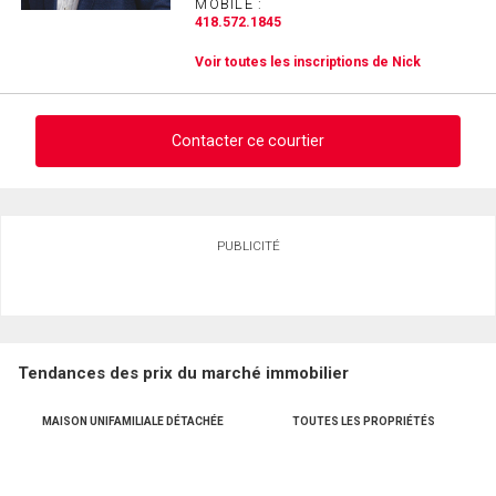
MOBILE :
418.572.1845
Voir toutes les inscriptions de Nick
Contacter ce courtier
Demander des infos sur cette inscription
PUBLICITÉ
Prénom
et
Nom
Courriel
Tendances des prix du marché immobilier
Téléphone
(Optionnel)
MAISON UNIFAMILIALE DÉTACHÉE
TOUTES LES PROPRIÉTÉS
Message