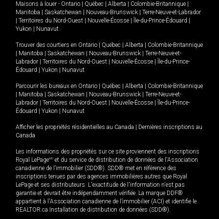
Maisons à louer -
Ontario
|
Québec
|
Alberta
|
Colombie-Britannique
|
Manitoba
|
Saskatchewan
|
Nouveau-Brunswick
|
Terre-Neuve-et-Labrador
|
Territoires du Nord-Ouest
|
Nouvelle-Écosse
|
Île-du-Prince-Édouard
|
Yukon
|
Nunavut
.
Trouver des courtiers en
Ontario
|
Québec
|
Alberta
|
Colombie-Britannique
|
Manitoba
|
Saskatchewan
|
Nouveau-Brunswick
|
Terre-Neuve-et-
Labrador
|
Territoires du Nord-Ouest
|
Nouvelle-Écosse
|
Île-du-Prince-
Édouard
|
Yukon
|
Nunavut
Parcourir les bureaux en
Ontario
|
Québec
|
Alberta
|
Colombie-Britannique
|
Manitoba
|
Saskatchewan
|
Nouveau-Brunswick
|
Terre-Neuve-et-
Labrador
|
Territoires du Nord-Ouest
|
Nouvelle-Écosse
|
Île-du-Prince-
Édouard
|
Yukon
|
Nunavut
Afficher les propriétés résidentielles au Canada
|
Dernières inscriptions au
Canada
Les informations des propriétés sur ce site proviennent des inscriptions
Royal LePage
MD
et du service de distribution de données de l'Association
canadienne de l’immobilier (SDD®). SDD® met en référence des
inscriptions tenues par des agences immobilières autres que Royal
LePage et ses distributeurs. L'exactitude de l'information n'est pas
garantie et devrait être indépendamment vérifiée. La marque DDF®
appartient à l'Association canadienne de l’immobilier (ACI) et identifie le
REALTOR.ca Installation de distribution de données (SDD®).