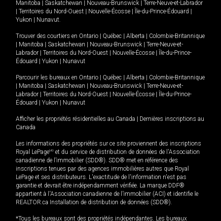
Manitoba
|
Saskatchewan
|
Nouveau-Brunswick
|
Terre-Neuve-et-Labrador
|
Territoires du Nord-Ouest
|
Nouvelle-Écosse
|
Île-du-Prince-Édouard
|
Yukon
|
Nunavut
.
Trouver des courtiers en
Ontario
|
Québec
|
Alberta
|
Colombie-Britannique
|
Manitoba
|
Saskatchewan
|
Nouveau-Brunswick
|
Terre-Neuve-et-
Labrador
|
Territoires du Nord-Ouest
|
Nouvelle-Écosse
|
Île-du-Prince-
Édouard
|
Yukon
|
Nunavut
Parcourir les bureaux en
Ontario
|
Québec
|
Alberta
|
Colombie-Britannique
|
Manitoba
|
Saskatchewan
|
Nouveau-Brunswick
|
Terre-Neuve-et-
Labrador
|
Territoires du Nord-Ouest
|
Nouvelle-Écosse
|
Île-du-Prince-
Édouard
|
Yukon
|
Nunavut
Afficher les propriétés résidentielles au Canada
|
Dernières inscriptions au
Canada
Les informations des propriétés sur ce site proviennent des inscriptions
Royal LePage
MD
et du service de distribution de données de l'Association
canadienne de l’immobilier (SDD®). SDD® met en référence des
inscriptions tenues par des agences immobilières autres que Royal
LePage et ses distributeurs. L'exactitude de l'information n'est pas
garantie et devrait être indépendamment vérifiée. La marque DDF®
appartient à l'Association canadienne de l’immobilier (ACI) et identifie le
REALTOR.ca Installation de distribution de données (SDD®).
*Tous les bureaux sont des propriétés indépendantes. Les bureaux