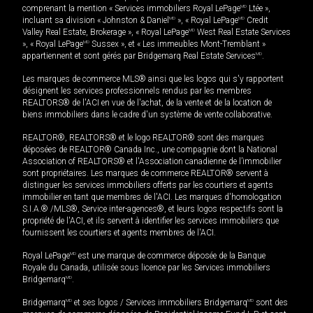
comprenant la mention « Services immobiliers Royal LePage
MD
Ltée »,
incluant sa division « Johnston & Daniel
MD
», « Royal LePage
MD
Credit
Valley Real Estate, Brokerage », « Royal LePage
MD
West Real Estate Services
», « Royal LePage
MD
Sussex », et « Les immeubles Mont-Tremblant »
appartiennent et sont gérés par Bridgemarq Real Estate Services
MD
.
Les marques de commerce MLS® ainsi que les logos qui s'y rapportent
désignent les services professionnels rendus par les membres
REALTORS® de l'ACI en vue de l'achat, de la vente et de la location de
biens immobiliers dans le cadre d'un système de vente collaborative.
REALTOR®, REALTORS® et le logo REALTOR® sont des marques
déposées de REALTOR® Canada Inc., une compagnie dont la National
Association of REALTORS® et l'Association canadienne de l’immobilier
sont propriétaires. Les marques de commerce REALTOR® servent à
distinguer les services immobiliers offerts par les courtiers et agents
immobilier en tant que membres de l'ACI. Les marques d'homologation
S.I.A.® /MLS®, Service inter-agences®, et leurs logos respectifs sont la
propriété de l'ACI, et ils servent à identifier les services immobiliers que
fournissent les courtiers et agents membres de l'ACI.
Royal LePage
MD
est une marque de commerce déposée de la Banque
Royale du Canada, utilisée sous licence par les Services immobiliers
Bridgemarq
MD
.
Bridgemarq
MD
et ses logos / Services immobiliers Bridgemarq
MD
sont des