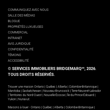
COMMUNIQUEZ AVEC NOUS
SALLE DES MÉDIAS
BLOGUE
PROPRIÉTÉS LUXUEUSES
COMMERCIAL
INTRANET
AVIS JURIDIQUE
CONFIDENTIALITÉ
TÉMOINS
ACCESSIBILITÉ
© SERVICES IMMOBILIERS BRIDGEMARQ
, 2026.
MD
TOUS DROITS RÉSERVÉS.
Trouver une maison
Ontario
|
Québec
|
Alberta
|
Colombie-Britannique
|
Manitoba
|
Saskatchewan
|
Nouveau-Brunswick
|
Terre-Neuve-et-Labrador
|
Territoires du Nord-Ouest
|
Nouvelle-Écosse
|
Île-du-Prince-Édouard
|
Yukon
|
Nunavut
.
Maisons à louer -
Ontario
|
Québec
|
Alberta
|
Colombie-Britannique
|