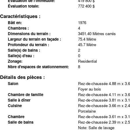
Évaluation de l'immeuble:
419 800 $
Évaluation totale:
772 400 $
Caractéristiques :
Bâti en:
1976
Chambres :
4
Dimensions du terrain :
3451.40 Mètres carrés
Largeur du terrain en façade :
75.4 Mètre
Profondeur du terrain :
45.7 Mètre
Salle(s) de bains :
2
Salle(s) d'eau :
0
Zonage:
Residential
Nbre d'espaces de stationnement:
8
Détails des pièces :
Salon
Rez-de-chaussée
4.88 m x 3.
Foyer au bois
Chambre de famille
Rez-de-chaussée
4.11 m x 3.
Salle à dîner
Rez-de-chaussée
3.81 m x 3.
Cuisine
Rez-de-chaussée
3.66 m x 2.
Porcelaine
Chambre
Rez-de-chaussée
3.61 m x 3.
Salle de bains
Rez-de-chaussée
2.39 m x 2.
Note
:
Salle de lavage