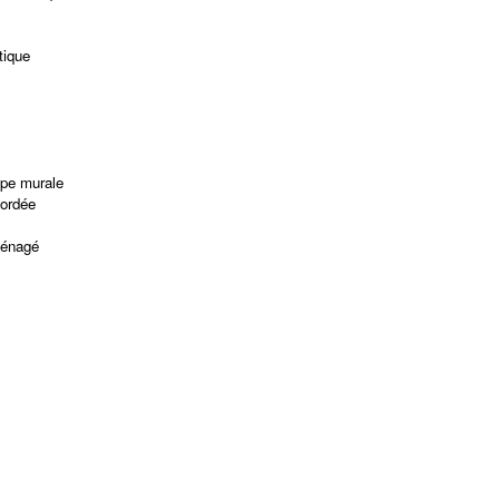
tique
pe murale
cordée
ménagé