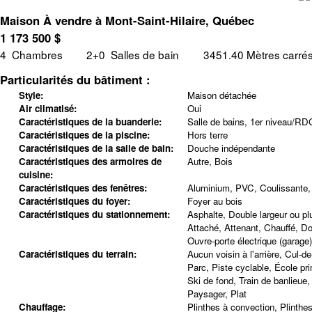
Maison À vendre à Mont-Saint-Hilaire, Québec
1 173 500
$
4
Chambres
2+0
Salles de bain
3451.40 Mètres carré
Particularités du bâtiment :
Style:
Maison détachée
Air climatisé:
Oui
Caractéristiques de la buanderie:
Salle de bains, 1er niveau/RD
Caractéristiques de la piscine:
Hors terre
Caractéristiques de la salle de bain:
Douche indépendante
Caractéristiques des armoires de
Autre, Bois
cuisine:
Caractéristiques des fenêtres:
Aluminium, PVC, Coulissante, 
Caractéristiques du foyer:
Foyer au bois
Caractéristiques du stationnement:
Asphalte, Double largeur ou plu
Attaché, Attenant, Chauffé, Do
Ouvre-porte électrique (garage)
Caractéristiques du terrain:
Aucun voisin à l'arrière, Cul-d
Parc, Piste cyclable, École pr
Ski de fond, Train de banlieue
Paysager, Plat
Chauffage:
Plinthes à convection, Plinthes 