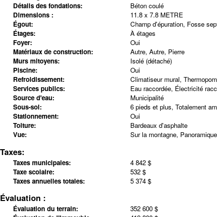
Détails des fondations:
Béton coulé
Dimensions :
11.8 x 7.8 METRE
Égout:
Champ d'épuration, Fosse sep
Étages:
À étages
Foyer:
Oui
Matériaux de construction:
Autre, Autre, Pierre
Murs mitoyens:
Isolé (détaché)
Piscine:
Oui
Refroidissement:
Climatiseur mural, Thermopom
Services publics:
Eau raccordée, Électricité rac
Source d'eau:
Municipalité
Sous-sol:
6 pieds et plus, Totalement a
Stationnement:
Oui
Toiture:
Bardeaux d'asphalte
Vue:
Sur la montagne, Panoramique
Taxes:
Taxes municipales:
4 842 $
Taxe scolaire:
532 $
Taxes annuelles totales:
5 374 $
Évaluation :
Évaluation du terrain:
352 600 $