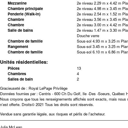
Mezzanine
2e niveau
2.29 m x 4.42 m
Pla
Chambre principale
2e niveau
4.98 m x 3.45 m
Pla
Penderie (Walk-in)
2e niveau
2.54 m x 1.52 m
Pla
Chambre
2e niveau
3.56 m x 3.45 m
Pla
Chambre
2e niveau
3.00 m x 4.42 m
Pla
Salle de bains
2e niveau
1.47 m x 3.30 m
Pla
Douche verre
Chambre de famille
Sous-sol
4.93 m x 3.25 m
Plan
Rangement
Sous-sol
3.45 m x 3.25 m
Plan
Chambre de famille
Sous-sol
6.10 m x 6.86 m
Plan
Unités résidentielles:
Pièces
13
Chambres
4
Salles de bain
2
Gracieuseté de : Royal LePage Privilège
Données fournies par : Centris - 600 Ch Du Golf, Ile -Des -Soeurs, Québec
Nous croyons que tous les renseignements affichés sont exacts, mais nous ne
n’est offerte. Droits© 2021 Tous les droits sont réservés.
Vendue sans garantie légale, aux risques et périls de l'acheteur.
Julia McLean