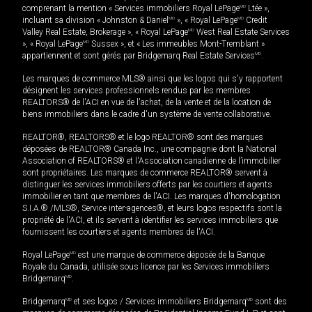
comprenant la mention « Services immobiliers Royal LePage
MD
Ltée »,
incluant sa division « Johnston & Daniel
MD
», « Royal LePage
MD
Credit
Valley Real Estate, Brokerage », « Royal LePage
MD
West Real Estate Services
», « Royal LePage
MD
Sussex », et « Les immeubles Mont-Tremblant »
appartiennent et sont gérés par Bridgemarq Real Estate Services
MD
.
Les marques de commerce MLS® ainsi que les logos qui s'y rapportent
désignent les services professionnels rendus par les membres
REALTORS® de l'ACI en vue de l'achat, de la vente et de la location de
biens immobiliers dans le cadre d'un système de vente collaborative.
REALTOR®, REALTORS® et le logo REALTOR® sont des marques
déposées de REALTOR® Canada Inc., une compagnie dont la National
Association of REALTORS® et l'Association canadienne de l’immobilier
sont propriétaires. Les marques de commerce REALTOR® servent à
distinguer les services immobiliers offerts par les courtiers et agents
immobilier en tant que membres de l'ACI. Les marques d'homologation
S.I.A.® /MLS®, Service inter-agences®, et leurs logos respectifs sont la
propriété de l'ACI, et ils servent à identifier les services immobiliers que
fournissent les courtiers et agents membres de l'ACI.
Royal LePage
MD
est une marque de commerce déposée de la Banque
Royale du Canada, utilisée sous licence par les Services immobiliers
Bridgemarq
MD
.
Bridgemarq
MD
et ses logos / Services immobiliers Bridgemarq
MD
sont des