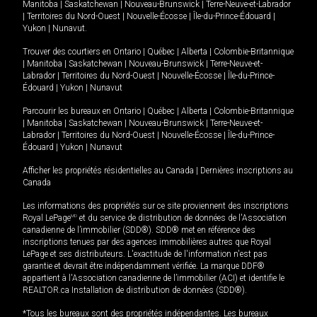
Manitoba
|
Saskatchewan
|
Nouveau-Brunswick
|
Terre-Neuve-et-Labrador
|
Territoires du Nord-Ouest
|
Nouvelle-Écosse
|
Île-du-Prince-Édouard
|
Yukon
|
Nunavut
.
Trouver des courtiers en
Ontario
|
Québec
|
Alberta
|
Colombie-Britannique
|
Manitoba
|
Saskatchewan
|
Nouveau-Brunswick
|
Terre-Neuve-et-
Labrador
|
Territoires du Nord-Ouest
|
Nouvelle-Écosse
|
Île-du-Prince-
Édouard
|
Yukon
|
Nunavut
Parcourir les bureaux en
Ontario
|
Québec
|
Alberta
|
Colombie-Britannique
|
Manitoba
|
Saskatchewan
|
Nouveau-Brunswick
|
Terre-Neuve-et-
Labrador
|
Territoires du Nord-Ouest
|
Nouvelle-Écosse
|
Île-du-Prince-
Édouard
|
Yukon
|
Nunavut
Afficher les propriétés résidentielles au Canada
|
Dernières inscriptions au
Canada
Les informations des propriétés sur ce site proviennent des inscriptions
Royal LePage
MD
et du service de distribution de données de l'Association
canadienne de l’immobilier (SDD®). SDD® met en référence des
inscriptions tenues par des agences immobilières autres que Royal
LePage et ses distributeurs. L'exactitude de l'information n'est pas
garantie et devrait être indépendamment vérifiée. La marque DDF®
appartient à l'Association canadienne de l’immobilier (ACI) et identifie le
REALTOR.ca Installation de distribution de données (SDD®).
*Tous les bureaux sont des propriétés indépendantes. Les bureaux