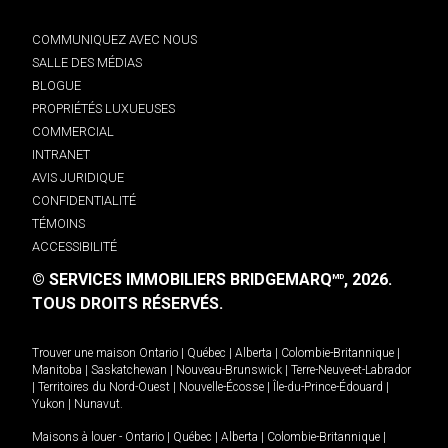
COMMUNIQUEZ AVEC NOUS
SALLE DES MÉDIAS
BLOGUE
PROPRIÉTÉS LUXUEUSES
COMMERCIAL
INTRANET
AVIS JURIDIQUE
CONFIDENTIALITÉ
TÉMOINS
ACCESSIBILITÉ
© SERVICES IMMOBILIERS BRIDGEMARQ
, 2026.
MD
TOUS DROITS RÉSERVÉS.
Trouver une maison
Ontario
|
Québec
|
Alberta
|
Colombie-Britannique
|
Manitoba
|
Saskatchewan
|
Nouveau-Brunswick
|
Terre-Neuve-et-Labrador
|
Territoires du Nord-Ouest
|
Nouvelle-Écosse
|
Île-du-Prince-Édouard
|
Yukon
|
Nunavut
.
Maisons à louer -
Ontario
|
Québec
|
Alberta
|
Colombie-Britannique
|