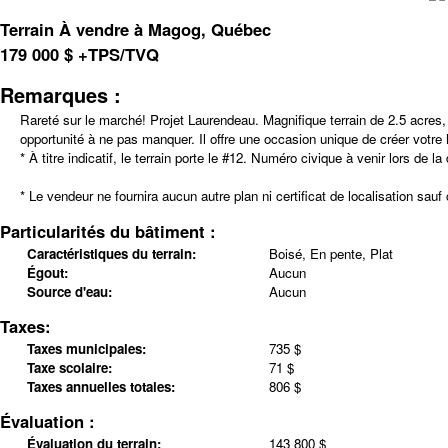
Terrain À vendre à Magog, Québec
179 000
$
+TPS/TVQ
Remarques :
Rareté sur le marché! Projet Laurendeau. Magnifique terrain de 2.5 acres,
opportunité à ne pas manquer. Il offre une occasion unique de créer votre 
* À titre indicatif, le terrain porte le #12. Numéro civique à venir lors de
* Le vendeur ne fournira aucun autre plan ni certificat de localisation sauf
Particularités du bâtiment :
Caractéristiques du terrain:
Boisé, En pente, Plat
Égout:
Aucun
Source d'eau:
Aucun
Taxes:
Taxes municipales:
735 $
Taxe scolaire:
71 $
Taxes annuelles totales:
806 $
Évaluation :
Évaluation du terrain:
143 800 $