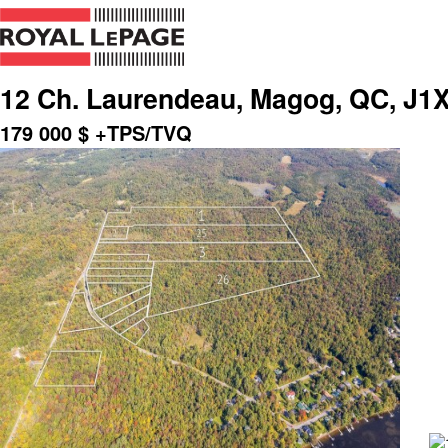
12 Ch. Laurendeau, Magog, QC, J1
179 000
$
+TPS/TVQ