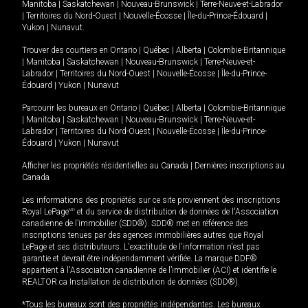
Manitoba
|
Saskatchewan
|
Nouveau-Brunswick
|
Terre-Neuve-et-Labrador
|
Territoires du Nord-Ouest
|
Nouvelle-Écosse
|
Île-du-Prince-Édouard
|
Yukon
|
Nunavut
.
Trouver des courtiers en
Ontario
|
Québec
|
Alberta
|
Colombie-Britannique
|
Manitoba
|
Saskatchewan
|
Nouveau-Brunswick
|
Terre-Neuve-et-
Labrador
|
Territoires du Nord-Ouest
|
Nouvelle-Écosse
|
Île-du-Prince-
Édouard
|
Yukon
|
Nunavut
Parcourir les bureaux en
Ontario
|
Québec
|
Alberta
|
Colombie-Britannique
|
Manitoba
|
Saskatchewan
|
Nouveau-Brunswick
|
Terre-Neuve-et-
Labrador
|
Territoires du Nord-Ouest
|
Nouvelle-Écosse
|
Île-du-Prince-
Édouard
|
Yukon
|
Nunavut
Afficher les propriétés résidentielles au Canada
|
Dernières inscriptions au
Canada
Les informations des propriétés sur ce site proviennent des inscriptions
Royal LePage
MD
et du service de distribution de données de l'Association
canadienne de l’immobilier (SDD®). SDD® met en référence des
inscriptions tenues par des agences immobilières autres que Royal
LePage et ses distributeurs. L'exactitude de l'information n'est pas
garantie et devrait être indépendamment vérifiée. La marque DDF®
appartient à l'Association canadienne de l’immobilier (ACI) et identifie le
REALTOR.ca Installation de distribution de données (SDD®).
*Tous les bureaux sont des propriétés indépendantes. Les bureaux