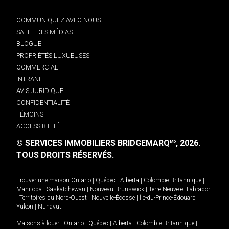
COMMUNIQUEZ AVEC NOUS
SALLE DES MÉDIAS
BLOGUE
PROPRIÉTÉS LUXUEUSES
COMMERCIAL
INTRANET
AVIS JURIDIQUE
CONFIDENTIALITÉ
TÉMOINS
ACCESSIBILITÉ
© SERVICES IMMOBILIERS BRIDGEMARQ
, 2026.
MD
TOUS DROITS RÉSERVÉS.
Trouver une maison
Ontario
|
Québec
|
Alberta
|
Colombie-Britannique
|
Manitoba
|
Saskatchewan
|
Nouveau-Brunswick
|
Terre-Neuve-et-Labrador
|
Territoires du Nord-Ouest
|
Nouvelle-Écosse
|
Île-du-Prince-Édouard
|
Yukon
|
Nunavut
.
Maisons à louer -
Ontario
|
Québec
|
Alberta
|
Colombie-Britannique
|