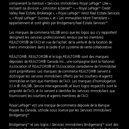
comprenant la mention « Services immobiliers Royal LePage
MD
Ltée »,
incluant sa division « Johnston & Daniel
MD
», « Royal LePage
MD
Credit
Valley Real Estate, Brokerage », « Royal LePage
MD
West Real Estate Services
», « Royal LePage
MD
Sussex », et « Les immeubles Mont-Tremblant »
appartiennent et sont gérés par Bridgemarq Real Estate Services
MD
.
Les marques de commerce MLS® ainsi que les logos qui s'y rapportent
désignent les services professionnels rendus par les membres
REALTORS® de l'ACI en vue de l'achat, de la vente et de la location de
biens immobiliers dans le cadre d'un système de vente collaborative.
REALTOR®, REALTORS® et le logo REALTOR® sont des marques
déposées de REALTOR® Canada Inc., une compagnie dont la National
Association of REALTORS® et l'Association canadienne de l’immobilier
sont propriétaires. Les marques de commerce REALTOR® servent à
distinguer les services immobiliers offerts par les courtiers et agents
immobilier en tant que membres de l'ACI. Les marques d'homologation
S.I.A.® /MLS®, Service inter-agences®, et leurs logos respectifs sont la
propriété de l'ACI, et ils servent à identifier les services immobiliers que
fournissent les courtiers et agents membres de l'ACI.
Royal LePage
MD
est une marque de commerce déposée de la Banque
Royale du Canada, utilisée sous licence par les Services immobiliers
Bridgemarq
MD
.
Bridgemarq
MD
et ses logos / Services immobiliers Bridgemarq
MD
sont des