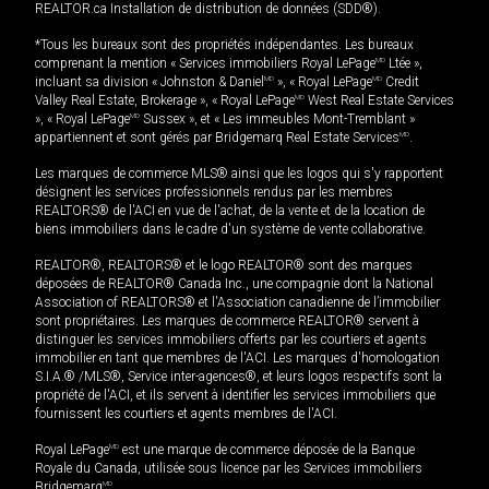
REALTOR.ca Installation de distribution de données (SDD®).
*Tous les bureaux sont des propriétés indépendantes. Les bureaux
comprenant la mention « Services immobiliers Royal LePage
MD
Ltée »,
incluant sa division « Johnston & Daniel
MD
», « Royal LePage
MD
Credit
Valley Real Estate, Brokerage », « Royal LePage
MD
West Real Estate Services
», « Royal LePage
MD
Sussex », et « Les immeubles Mont-Tremblant »
appartiennent et sont gérés par Bridgemarq Real Estate Services
MD
.
Les marques de commerce MLS® ainsi que les logos qui s'y rapportent
désignent les services professionnels rendus par les membres
REALTORS® de l'ACI en vue de l'achat, de la vente et de la location de
biens immobiliers dans le cadre d'un système de vente collaborative.
REALTOR®, REALTORS® et le logo REALTOR® sont des marques
déposées de REALTOR® Canada Inc., une compagnie dont la National
Association of REALTORS® et l'Association canadienne de l’immobilier
sont propriétaires. Les marques de commerce REALTOR® servent à
distinguer les services immobiliers offerts par les courtiers et agents
immobilier en tant que membres de l'ACI. Les marques d'homologation
S.I.A.® /MLS®, Service inter-agences®, et leurs logos respectifs sont la
propriété de l'ACI, et ils servent à identifier les services immobiliers que
fournissent les courtiers et agents membres de l'ACI.
Royal LePage
MD
est une marque de commerce déposée de la Banque
Royale du Canada, utilisée sous licence par les Services immobiliers
Bridgemarq
MD
.