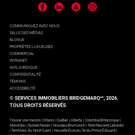
Facebook
LinkedIn
YouTube
Instagram
COMMUNIQUEZ AVEC NOUS
SALLE DES MÉDIAS
BLOGUE
PROPRIÉTÉS LUXUEUSES
COMMERCIAL
INTRANET
AVIS JURIDIQUE
CONFIDENTIALITÉ
TÉMOINS
ACCESSIBILITÉ
© SERVICES IMMOBILIERS BRIDGEMARQ
, 2026.
MD
TOUS DROITS RÉSERVÉS.
Trouver une maison
Ontario
|
Québec
|
Alberta
|
Colombie-Britannique
|
Manitoba
|
Saskatchewan
|
Nouveau-Brunswick
|
Terre-Neuve-et-Labrador
|
Territoires du Nord-Ouest
|
Nouvelle-Écosse
|
Île-du-Prince-Édouard
|