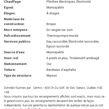
Chauffage:
Plinthes électriques, Électricité
Égout:
Municipalité
Étages:
À étages
Matériaux de
construction:
Brique
Murs mitoyens:
En rangée sur coin
Refroidissement:
Thermopompe murale
Services publics:
Eau raccordée, Électricité raccordée,
Égout raccordé
Source d'eau:
Municipalité
Sous-sol:
6 pieds et plus, Totalement aménagé
Stationnement:
Oui
Toiture:
Bardeaux d'asphalte
Type de structure:
Maison
Données fournies par : Centris - 600 Ch Du Golf, Ile -Des -Soeurs, Québec H3E
1A8
Nous croyons que tous les renseignements affichés sont exacts, mais nous ne
le garantissons pas; les renseignements devraient être vérifiés de façon
indépendante. Aucune garantie ou représentation de quelque nature que ce soit