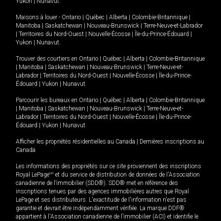
Yukon
|
Nunavut
.
Maisons à louer -
Ontario
|
Québec
|
Alberta
|
Colombie-Britannique
|
Manitoba
|
Saskatchewan
|
Nouveau-Brunswick
|
Terre-Neuve-et-Labrador
|
Territoires du Nord-Ouest
|
Nouvelle-Écosse
|
Île-du-Prince-Édouard
|
Yukon
|
Nunavut
.
Trouver des courtiers en
Ontario
|
Québec
|
Alberta
|
Colombie-Britannique
|
Manitoba
|
Saskatchewan
|
Nouveau-Brunswick
|
Terre-Neuve-et-
Labrador
|
Territoires du Nord-Ouest
|
Nouvelle-Écosse
|
Île-du-Prince-
Édouard
|
Yukon
|
Nunavut
Parcourir les bureaux en
Ontario
|
Québec
|
Alberta
|
Colombie-Britannique
|
Manitoba
|
Saskatchewan
|
Nouveau-Brunswick
|
Terre-Neuve-et-
Labrador
|
Territoires du Nord-Ouest
|
Nouvelle-Écosse
|
Île-du-Prince-
Édouard
|
Yukon
|
Nunavut
Afficher les propriétés résidentielles au Canada
|
Dernières inscriptions au
Canada
Les informations des propriétés sur ce site proviennent des inscriptions
Royal LePage
MD
et du service de distribution de données de l'Association
canadienne de l’immobilier (SDD®). SDD® met en référence des
inscriptions tenues par des agences immobilières autres que Royal
LePage et ses distributeurs. L'exactitude de l'information n'est pas
garantie et devrait être indépendamment vérifiée. La marque DDF®
appartient à l'Association canadienne de l’immobilier (ACI) et identifie le