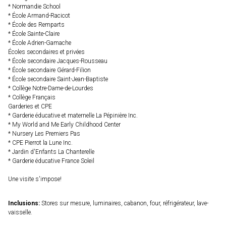
* Normandie School
* École Armand-Racicot
* École des Remparts
* École Sainte-Claire
* École Adrien-Gamache
Écoles secondaires et privées
* École secondaire Jacques-Rousseau
* École secondaire Gérard-Filion
* École secondaire Saint-Jean-Baptiste
* Collège Notre-Dame-de-Lourdes
* Collège Français
Garderies et CPE
* Garderie éducative et maternelle La Pépinière Inc.
* My World and Me Early Childhood Center
* Nursery Les Premiers Pas
* CPE Pierrot la Lune Inc.
* Jardin d'Enfants La Chanterelle
* Garderie éducative France Soleil
Une visite s'impose!
Inclusions:
Stores sur mesure, luminaires, cabanon, four, réfrigérateur, lave-
vaisselle.