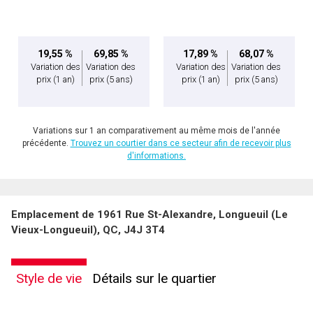
vous nous fournissez l'autorisation écrite de communiquer avec vous.
19,55 %
69,85 %
17,89 %
68,07 %
Variation des
Variation des
Variation des
Variation des
prix
(1 an)
prix
(5 ans)
prix
(1 an)
prix
(5 ans)
Variations sur 1 an comparativement au même mois de l'année
précédente.
Trouvez un courtier dans ce secteur afin de recevoir plus
d'informations.
Emplacement de 1961 Rue St-Alexandre, Longueuil (Le
Vieux-Longueuil), QC, J4J 3T4
Style de vie
Détails sur le quartier