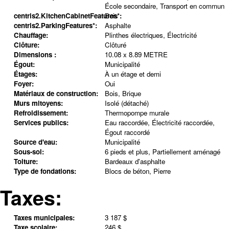
École secondaire, Transport en commun
centris2.KitchenCabinetFeatures*:
Bois
centris2.ParkingFeatures*:
Asphalte
Chauffage:
Plinthes électriques, Électricité
Clôture:
Clôturé
Dimensions :
10.08 x 8.89 METRE
Égout:
Municipalité
Étages:
À un étage et demi
Foyer:
Oui
Matériaux de construction:
Bois, Brique
Murs mitoyens:
Isolé (détaché)
Refroidissement:
Thermopompe murale
Services publics:
Eau raccordée, Électricité raccordée,
Égout raccordé
Source d'eau:
Municipalité
Sous-sol:
6 pieds et plus, Partiellement aménagé
Toiture:
Bardeaux d'asphalte
Type de fondations:
Blocs de béton, Pierre
Taxes:
Taxes municipales:
3 187 $
Taxe scolaire:
246 $