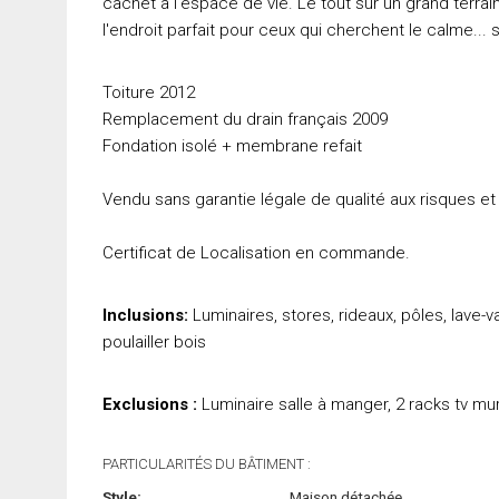
cachet à l'espace de vie. Le tout sur un grand terrai
l'endroit parfait pour ceux qui cherchent le calme... 
Toiture 2012
Remplacement du drain français 2009
Fondation isolé + membrane refait
Vendu sans garantie légale de qualité aux risques et 
Certificat de Localisation en commande.
Inclusions:
Luminaires, stores, rideaux, pôles, lave-
poulailler bois
Exclusions :
Luminaire salle à manger, 2 racks tv mur
PARTICULARITÉS DU BÂTIMENT :
Style:
Maison détachée