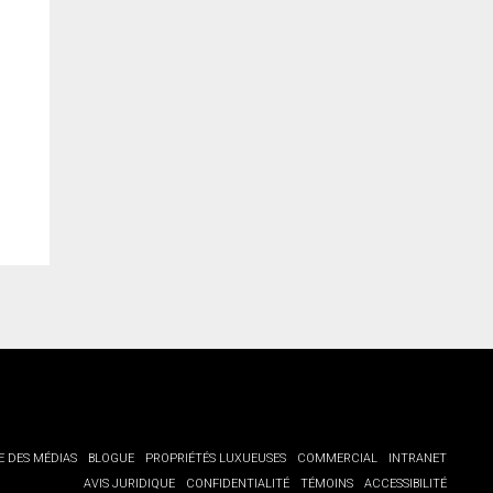
E DES MÉDIAS
BLOGUE
PROPRIÉTÉS LUXUEUSES
COMMERCIAL
INTRANET
AVIS JURIDIQUE
CONFIDENTIALITÉ
TÉMOINS
ACCESSIBILITÉ