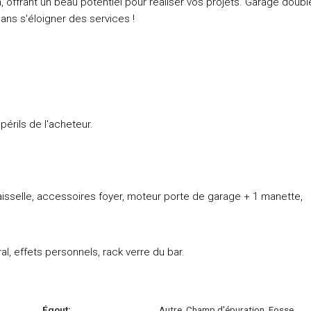
n, offrant un beau potentiel pour réaliser vos projets. Garage doubl
sans s'éloigner des services !
périls de l'acheteur.
vaisselle, accessoires foyer, moteur porte de garage + 1 manette,
al, effets personnels, rack verre du bar.
Égout:
Autre, Champ d'épuration, Fosse