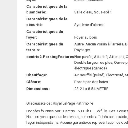
Caractéristiques de la
buanderie:
Salle d'eau, Sous-sol 1
Caractéristiques de la
sécurité:
Système d'alarme
Caractéristiques du
foyer:
Foyer au bois
Caractéristiques du
Autre, Aucun voisin à l'arrière, B
terrain:
Paysager
centris2.ParkingFeatures*:
Non pavée, Attaché, Attenant, C
Double largeur ou plus, Ouvre-
électrique (garage)
Chauffage:
Air soufflé (pulsé), Électricité,
Clôture:
Bordé par des haies
Dimensions :
23.21 x 8.54 METRE
Gracieuseté de : Royal LePage Patrimoine
Données fournies par : Centris - 600 Ch Du Golf, Ile -Des -Soeu
Nous croyons que tous les renseignements affichés sont exacts,
façon indépendante. Aucune garantie ou représentation de quelqu