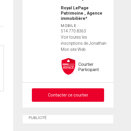
Royal LePage
Patrimoine , Agence
immobilière*
MOBILE :
514.770.8363
Voir toutes les
inscriptions de Jonathan
Mon site Web
Courtier
Participant
Contacter ce courtier
Demander des infos sur
PUBLICITÉ
cette inscription