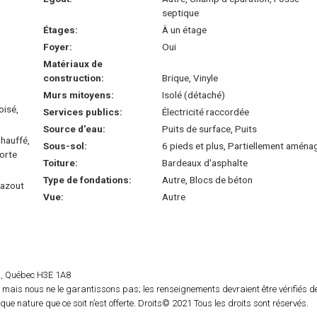
septique
Étages:
À un étage
Foyer:
Oui
Matériaux de
construction:
Brique, Vinyle
Murs mitoyens:
Isolé (détaché)
oisé,
Services publics:
Électricité raccordée
Source d'eau:
Puits de surface, Puits
hauffé,
Sous-sol:
6 pieds et plus, Partiellement aména
porte
Toiture:
Bardeaux d'asphalte
Type de fondations:
Autre, Blocs de béton
 Mazout
Vue:
Autre
rs, Québec H3E 1A8
 mais nous ne le garantissons pas; les renseignements devraient être vérifiés d
e nature que ce soit n’est offerte. Droits© 2021 Tous les droits sont réservés.