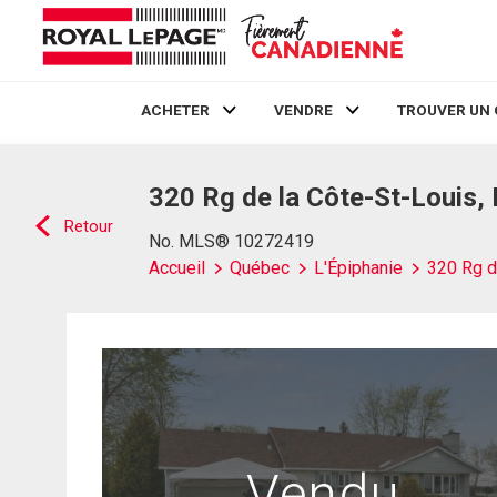
ACHETER
VENDRE
TROUVER UN 
Live
En Direct
320 Rg de la Côte-St-Louis, 
Retour
No. MLS® 10272419
Accueil
Québec
L'Épiphanie
320 Rg d
Vendu