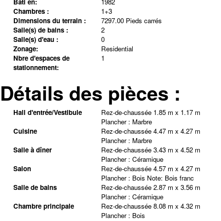
Bâti en:
1982
Chambres :
1+3
Dimensions du terrain :
7297.00 Pieds carrés
Salle(s) de bains :
2
Salle(s) d'eau :
0
Zonage:
Residential
Nbre d'espaces de
1
stationnement:
Détails des pièces :
Hall d'entrée/Vestibule
Rez-de-chaussée
1.85 m x 1.17 m
Plancher :
Marbre
Cuisine
Rez-de-chaussée
4.47 m x 4.27 m
Plancher :
Marbre
Salle à dîner
Rez-de-chaussée
3.43 m x 4.52 m
Plancher :
Céramique
Salon
Rez-de-chaussée
4.57 m x 4.27 m
Plancher :
Bois
Note
:
Bois franc
Salle de bains
Rez-de-chaussée
2.87 m x 3.56 m
Plancher :
Céramique
Chambre principale
Rez-de-chaussée
8.08 m x 4.32 m
Plancher :
Bois