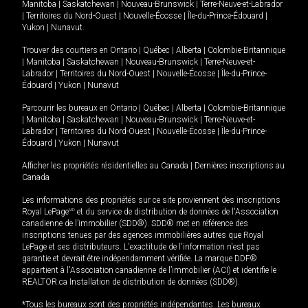
Manitoba
|
Saskatchewan
|
Nouveau-Brunswick
|
Terre-Neuve-et-Labrador
|
Territoires du Nord-Ouest
|
Nouvelle-Écosse
|
Île-du-Prince-Édouard
|
Yukon
|
Nunavut
.
Trouver des courtiers en
Ontario
|
Québec
|
Alberta
|
Colombie-Britannique
|
Manitoba
|
Saskatchewan
|
Nouveau-Brunswick
|
Terre-Neuve-et-
Labrador
|
Territoires du Nord-Ouest
|
Nouvelle-Écosse
|
Île-du-Prince-
Édouard
|
Yukon
|
Nunavut
Parcourir les bureaux en
Ontario
|
Québec
|
Alberta
|
Colombie-Britannique
|
Manitoba
|
Saskatchewan
|
Nouveau-Brunswick
|
Terre-Neuve-et-
Labrador
|
Territoires du Nord-Ouest
|
Nouvelle-Écosse
|
Île-du-Prince-
Édouard
|
Yukon
|
Nunavut
Afficher les propriétés résidentielles au Canada
|
Dernières inscriptions au
Canada
Les informations des propriétés sur ce site proviennent des inscriptions
Royal LePage
MD
et du service de distribution de données de l'Association
canadienne de l’immobilier (SDD®). SDD® met en référence des
inscriptions tenues par des agences immobilières autres que Royal
LePage et ses distributeurs. L'exactitude de l'information n'est pas
garantie et devrait être indépendamment vérifiée. La marque DDF®
appartient à l'Association canadienne de l’immobilier (ACI) et identifie le
REALTOR.ca Installation de distribution de données (SDD®).
*Tous les bureaux sont des propriétés indépendantes. Les bureaux