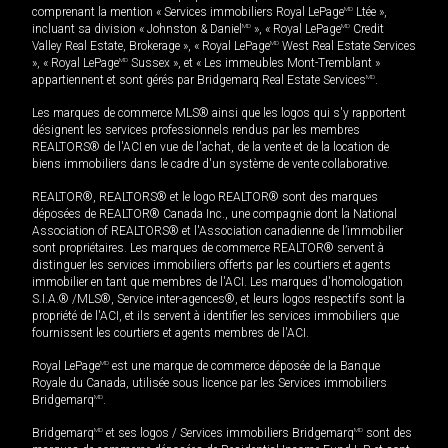
comprenant la mention « Services immobiliers Royal LePage
MD
Ltée »,
incluant sa division « Johnston & Daniel
MD
», « Royal LePage
MD
Credit
Valley Real Estate, Brokerage », « Royal LePage
MD
West Real Estate Services
», « Royal LePage
MD
Sussex », et « Les immeubles Mont-Tremblant »
appartiennent et sont gérés par Bridgemarq Real Estate Services
MD
.
Les marques de commerce MLS® ainsi que les logos qui s'y rapportent
désignent les services professionnels rendus par les membres
REALTORS® de l'ACI en vue de l'achat, de la vente et de la location de
biens immobiliers dans le cadre d'un système de vente collaborative.
REALTOR®, REALTORS® et le logo REALTOR® sont des marques
déposées de REALTOR® Canada Inc., une compagnie dont la National
Association of REALTORS® et l'Association canadienne de l’immobilier
sont propriétaires. Les marques de commerce REALTOR® servent à
distinguer les services immobiliers offerts par les courtiers et agents
immobilier en tant que membres de l'ACI. Les marques d'homologation
S.I.A.® /MLS®, Service inter-agences®, et leurs logos respectifs sont la
propriété de l'ACI, et ils servent à identifier les services immobiliers que
fournissent les courtiers et agents membres de l'ACI.
Royal LePage
MD
est une marque de commerce déposée de la Banque
Royale du Canada, utilisée sous licence par les Services immobiliers
Bridgemarq
MD
.
Bridgemarq
MD
et ses logos / Services immobiliers Bridgemarq
MD
sont des