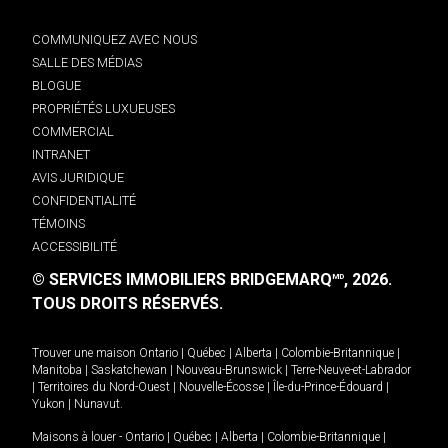
COMMUNIQUEZ AVEC NOUS
SALLE DES MÉDIAS
BLOGUE
PROPRIÉTÉS LUXUEUSES
COMMERCIAL
INTRANET
AVIS JURIDIQUE
CONFIDENTIALITÉ
TÉMOINS
ACCESSIBILITÉ
© SERVICES IMMOBILIERS BRIDGEMARQ
, 2026.
MD
TOUS DROITS RÉSERVÉS.
Trouver une maison
Ontario
|
Québec
|
Alberta
|
Colombie-Britannique
|
Manitoba
|
Saskatchewan
|
Nouveau-Brunswick
|
Terre-Neuve-et-Labrador
|
Territoires du Nord-Ouest
|
Nouvelle-Écosse
|
Île-du-Prince-Édouard
|
Yukon
|
Nunavut
.
Maisons à louer -
Ontario
|
Québec
|
Alberta
|
Colombie-Britannique
|