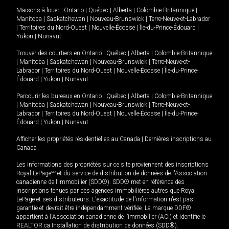
Maisons à louer -
Ontario
|
Québec
|
Alberta
|
Colombie-Britannique
|
Manitoba
|
Saskatchewan
|
Nouveau-Brunswick
|
Terre-Neuve-et-Labrador
|
Territoires du Nord-Ouest
|
Nouvelle-Écosse
|
Île-du-Prince-Édouard
|
Yukon
|
Nunavut
.
Trouver des courtiers en
Ontario
|
Québec
|
Alberta
|
Colombie-Britannique
|
Manitoba
|
Saskatchewan
|
Nouveau-Brunswick
|
Terre-Neuve-et-
Labrador
|
Territoires du Nord-Ouest
|
Nouvelle-Écosse
|
Île-du-Prince-
Édouard
|
Yukon
|
Nunavut
Parcourir les bureaux en
Ontario
|
Québec
|
Alberta
|
Colombie-Britannique
|
Manitoba
|
Saskatchewan
|
Nouveau-Brunswick
|
Terre-Neuve-et-
Labrador
|
Territoires du Nord-Ouest
|
Nouvelle-Écosse
|
Île-du-Prince-
Édouard
|
Yukon
|
Nunavut
Afficher les propriétés résidentielles au Canada
|
Dernières inscriptions au
Canada
Les informations des propriétés sur ce site proviennent des inscriptions
Royal LePage
MD
et du service de distribution de données de l'Association
canadienne de l’immobilier (SDD®). SDD® met en référence des
inscriptions tenues par des agences immobilières autres que Royal
LePage et ses distributeurs. L'exactitude de l'information n'est pas
garantie et devrait être indépendamment vérifiée. La marque DDF®
appartient à l'Association canadienne de l’immobilier (ACI) et identifie le
REALTOR.ca Installation de distribution de données (SDD®).