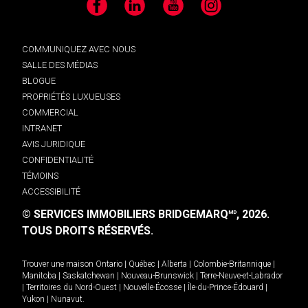
Facebook
LinkedIn
YouTube
Instagram
COMMUNIQUEZ AVEC NOUS
SALLE DES MÉDIAS
BLOGUE
PROPRIÉTÉS LUXUEUSES
COMMERCIAL
INTRANET
AVIS JURIDIQUE
CONFIDENTIALITÉ
TÉMOINS
ACCESSIBILITÉ
© SERVICES IMMOBILIERS BRIDGEMARQ
, 2026.
MD
TOUS DROITS RÉSERVÉS.
Trouver une maison
Ontario
|
Québec
|
Alberta
|
Colombie-Britannique
|
Manitoba
|
Saskatchewan
|
Nouveau-Brunswick
|
Terre-Neuve-et-Labrador
|
Territoires du Nord-Ouest
|
Nouvelle-Écosse
|
Île-du-Prince-Édouard
|
Yukon
|
Nunavut
.