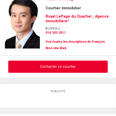
Courtier Immobilier
Royal LePage du Quartier , Agence
immobilière*
BUREAU :
514.303.3011
Voir toutes les inscriptions de François
Mon site Web
Contacter ce courtier
Demander des infos sur cette inscription
PUBLICITÉ
Prénom
et
Nom
Courriel