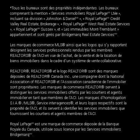
*Tous les bureaux sont des propriétés indépendantes. Les bureaux
comprenant la mention « Services immobiliers Royal LePage
MD
Ltée »,
incluant sa division « Johnston & Daniel
MD
», « Royal LePage
MD
Credit
Valley Real Estate, Brokerage », « Royal LePage
MD
West Real Estate Services
», « Royal LePage
MD
Sussex », et « Les immeubles Mont-Tremblant »
appartiennent et sont gérés par Bridgemarq Real Estate Services
MD
.
Les marques de commerce MLS® ainsi que les logos qui s'y rapportent
désignent les services professionnels rendus par les membres
REALTORS® de l'ACI en vue de l'achat, de la vente et de la location de
biens immobiliers dans le cadre d'un système de vente collaborative.
REALTOR®, REALTORS® et le logo REALTOR® sont des marques
déposées de REALTOR® Canada Inc., une compagnie dont la National
Association of REALTORS® et l'Association canadienne de l’immobilier
sont propriétaires. Les marques de commerce REALTOR® servent à
distinguer les services immobiliers offerts par les courtiers et agents
immobilier en tant que membres de l'ACI. Les marques d'homologation
S.I.A.® /MLS®, Service inter-agences®, et leurs logos respectifs sont la
propriété de l'ACI, et ils servent à identifier les services immobiliers que
fournissent les courtiers et agents membres de l'ACI.
Royal LePage
MD
est une marque de commerce déposée de la Banque
Royale du Canada, utilisée sous licence par les Services immobiliers
Bridgemarq
MD
.