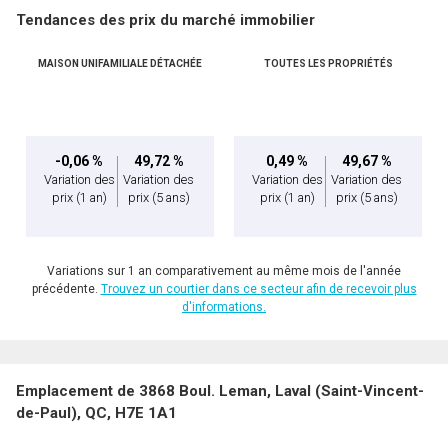
Tendances des prix du marché immobilier
Téléphone
(Optionnel)
MAISON UNIFAMILIALE DÉTACHÉE
TOUTES LES PROPRIÉTÉS
Message
-0,06 %
49,72 %
0,49 %
49,67 %
Variation des
Variation des
Variation des
Variation des
prix
(1 an)
prix
(5 ans)
prix
(1 an)
prix
(5 ans)
Variations sur 1 an comparativement au même mois de l'année
précédente.
Trouvez un courtier dans ce secteur afin de recevoir plus
d'informations.
En cliquant sur le bouton « soumettre », vous consentez à nos conditions d'utilisation et
Emplacement de 3868 Boul. Leman, Laval (Saint-Vincent-
vous nous fournissez l'autorisation écrite de communiquer avec vous.
de-Paul), QC, H7E 1A1