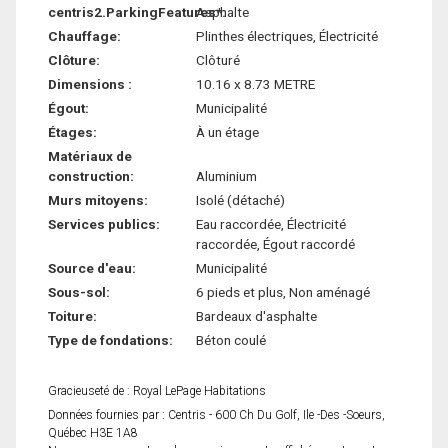
centris2.ParkingFeatures*:
Asphalte
Chauffage:
Plinthes électriques, Électricité
Clôture:
Clôturé
Dimensions :
10.16 x 8.73 METRE
Égout:
Municipalité
Étages:
À un étage
Matériaux de
construction:
Aluminium
Murs mitoyens:
Isolé (détaché)
Services publics:
Eau raccordée, Électricité
raccordée, Égout raccordé
Source d'eau:
Municipalité
Sous-sol:
6 pieds et plus, Non aménagé
Toiture:
Bardeaux d'asphalte
Type de fondations:
Béton coulé
Gracieuseté de : Royal LePage Habitations
Données fournies par : Centris - 600 Ch Du Golf, Ile -Des -Soeurs,
Québec H3E 1A8