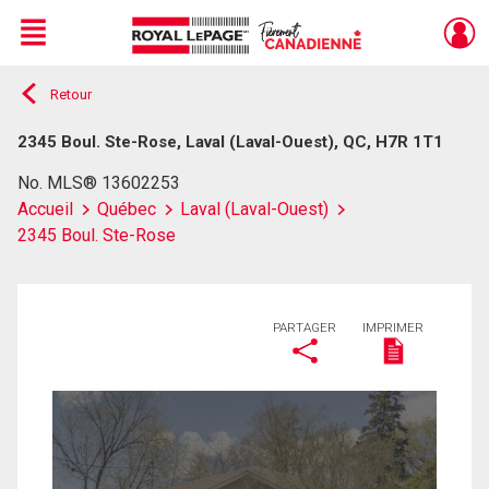
Menu
Retour
Live
En Direct
2345 Boul. Ste-Rose, Laval (Laval-Ouest), QC, H7R 1T1
No. MLS® 13602253
Accueil
Québec
Laval (Laval-Ouest)
2345 Boul. Ste-Rose
PARTAGER
IMPRIMER