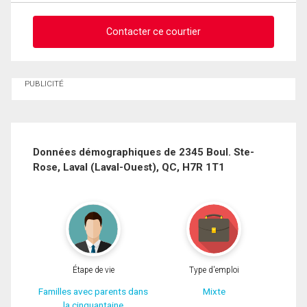
Contacter ce courtier
Demander des infos sur cette inscription
PUBLICITÉ
Prénom
et
Nom
Courriel
Données démographiques de 2345 Boul. Ste-
Rose, Laval (Laval-Ouest), QC, H7R 1T1
Téléphone
(Optionnel)
Message
Étape de vie
Type d'emploi
Familles avec parents dans
Mixte
la cinquantaine