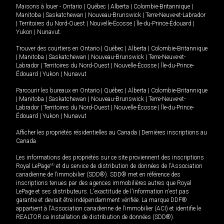
Maisons à louer -
Ontario
|
Québec
|
Alberta
|
Colombie-Britannique
|
Manitoba
|
Saskatchewan
|
Nouveau-Brunswick
|
Terre-Neuve-et-Labrador
|
Territoires du Nord-Ouest
|
Nouvelle-Écosse
|
Île-du-Prince-Édouard
|
Yukon
|
Nunavut
.
Trouver des courtiers en
Ontario
|
Québec
|
Alberta
|
Colombie-Britannique
|
Manitoba
|
Saskatchewan
|
Nouveau-Brunswick
|
Terre-Neuve-et-
Labrador
|
Territoires du Nord-Ouest
|
Nouvelle-Écosse
|
Île-du-Prince-
Édouard
|
Yukon
|
Nunavut
Parcourir les bureaux en
Ontario
|
Québec
|
Alberta
|
Colombie-Britannique
|
Manitoba
|
Saskatchewan
|
Nouveau-Brunswick
|
Terre-Neuve-et-
Labrador
|
Territoires du Nord-Ouest
|
Nouvelle-Écosse
|
Île-du-Prince-
Édouard
|
Yukon
|
Nunavut
Afficher les propriétés résidentielles au Canada
|
Dernières inscriptions au
Canada
Les informations des propriétés sur ce site proviennent des inscriptions
Royal LePage
MD
et du service de distribution de données de l'Association
canadienne de l’immobilier (SDD®). SDD® met en référence des
inscriptions tenues par des agences immobilières autres que Royal
LePage et ses distributeurs. L'exactitude de l'information n'est pas
garantie et devrait être indépendamment vérifiée. La marque DDF®
appartient à l'Association canadienne de l’immobilier (ACI) et identifie le
REALTOR.ca Installation de distribution de données (SDD®).