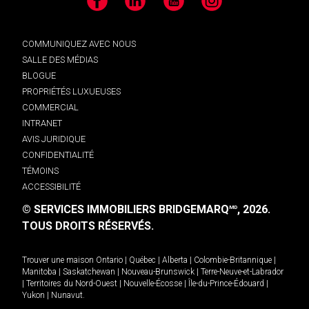
Facebook
LinkedIn
YouTube
Instagram
COMMUNIQUEZ AVEC NOUS
SALLE DES MÉDIAS
BLOGUE
PROPRIÉTÉS LUXUEUSES
COMMERCIAL
INTRANET
AVIS JURIDIQUE
CONFIDENTIALITÉ
TÉMOINS
ACCESSIBILITÉ
© SERVICES IMMOBILIERS BRIDGEMARQ
, 2026.
MD
TOUS DROITS RÉSERVÉS.
Trouver une maison
Ontario
|
Québec
|
Alberta
|
Colombie-Britannique
|
Manitoba
|
Saskatchewan
|
Nouveau-Brunswick
|
Terre-Neuve-et-Labrador
|
Territoires du Nord-Ouest
|
Nouvelle-Écosse
|
Île-du-Prince-Édouard
|
Yukon
|
Nunavut
.