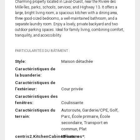
Charming property located in Laval-Ouest, near the Rivière des
Mille-Îles, parks, schools, services, and Highway 13. It offers a
large, bright living room, a spacious kitchen with a dining area,
three good-sized bedrooms, a well-maintained bathroom, and a
separate laundry room. Enjoy a lovely, private backyard and two
outdoor parking spaces. Ideal for family living, combining comfort,
tranquility, and accessibility.
PARTICULARITÉS DU BÂTIMENT :
Style:
Maison détachée
Caractéristiques de
la buanderie:
Caractéristiques de
l'extérieur:
Cour privée
Caractéristiques des
fenêtres:
Coulissante
Caractéristiques du
Autoroute, Garderie/CPE, Golf,
terrain:
Parc, École primaire, École
secondaire, Transport en
commun, Plat
centris2.KitchenCabinetFeatures*:
Mélamine