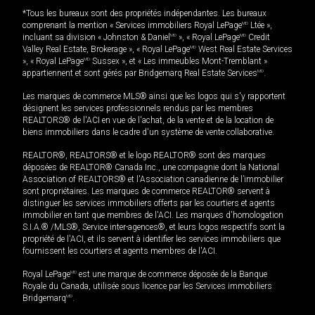
*Tous les bureaux sont des propriétés indépendantes. Les bureaux
comprenant la mention « Services immobiliers Royal LePage
MD
Ltée »,
incluant sa division « Johnston & Daniel
MD
», « Royal LePage
MD
Credit
Valley Real Estate, Brokerage », « Royal LePage
MD
West Real Estate Services
», « Royal LePage
MD
Sussex », et « Les immeubles Mont-Tremblant »
appartiennent et sont gérés par Bridgemarq Real Estate Services
MD
.
Les marques de commerce MLS® ainsi que les logos qui s'y rapportent
désignent les services professionnels rendus par les membres
REALTORS® de l'ACI en vue de l'achat, de la vente et de la location de
biens immobiliers dans le cadre d'un système de vente collaborative.
REALTOR®, REALTORS® et le logo REALTOR® sont des marques
déposées de REALTOR® Canada Inc., une compagnie dont la National
Association of REALTORS® et l'Association canadienne de l’immobilier
sont propriétaires. Les marques de commerce REALTOR® servent à
distinguer les services immobiliers offerts par les courtiers et agents
immobilier en tant que membres de l'ACI. Les marques d'homologation
S.I.A.® /MLS®, Service inter-agences®, et leurs logos respectifs sont la
propriété de l'ACI, et ils servent à identifier les services immobiliers que
fournissent les courtiers et agents membres de l'ACI.
Royal LePage
MD
est une marque de commerce déposée de la Banque
Royale du Canada, utilisée sous licence par les Services immobiliers
Bridgemarq
MD
.