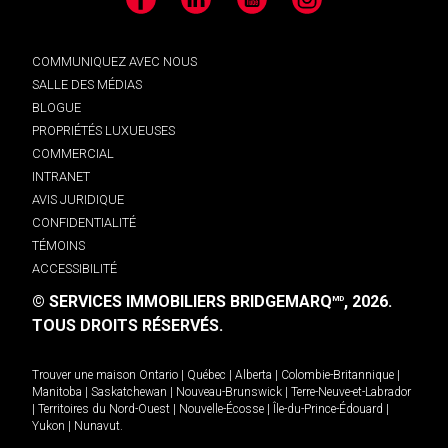
Facebook
LinkedIn
YouTube
Instagram
COMMUNIQUEZ AVEC NOUS
SALLE DES MÉDIAS
BLOGUE
PROPRIÉTÉS LUXUEUSES
COMMERCIAL
INTRANET
AVIS JURIDIQUE
CONFIDENTIALITÉ
TÉMOINS
ACCESSIBILITÉ
© SERVICES IMMOBILIERS BRIDGEMARQ
, 2026.
MD
TOUS DROITS RÉSERVÉS.
Trouver une maison
Ontario
|
Québec
|
Alberta
|
Colombie-Britannique
|
Manitoba
|
Saskatchewan
|
Nouveau-Brunswick
|
Terre-Neuve-et-Labrador
|
Territoires du Nord-Ouest
|
Nouvelle-Écosse
|
Île-du-Prince-Édouard
|
Yukon
|
Nunavut
.