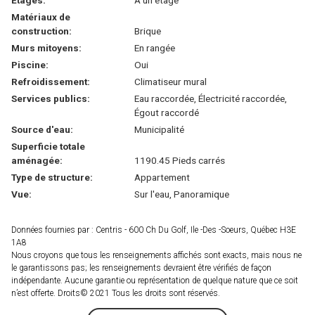
Étages:
À un étage
Matériaux de
construction:
Brique
Murs mitoyens:
En rangée
Piscine:
Oui
Refroidissement:
Climatiseur mural
Services publics:
Eau raccordée, Électricité raccordée,
Égout raccordé
Source d'eau:
Municipalité
Superficie totale
aménagée:
1190.45 Pieds carrés
Type de structure:
Appartement
Vue:
Sur l'eau, Panoramique
Données fournies par : Centris - 600 Ch Du Golf, Ile -Des -Soeurs, Québec H3E
1A8
Nous croyons que tous les renseignements affichés sont exacts, mais nous ne
le garantissons pas; les renseignements devraient être vérifiés de façon
indépendante. Aucune garantie ou représentation de quelque nature que ce soit
n’est offerte. Droits© 2021 Tous les droits sont réservés.