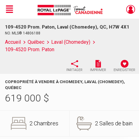
Menu
109-4520 Prom. Paton, Laval (Chomedey), QC, H7W 4X1
Live
En Direct
NO. MLS® 14806188
Accueil
Québec
Laval (Chomedey)
109-4520 Prom. Paton
PARTAGER
IMPRIMER
ENREGISTRER
COPROPRIÉTÉ À VENDRE À CHOMEDEY, LAVAL (CHOMEDEY),
QUÉBEC
619 000
$
2 Chambres
2 Salles de bain