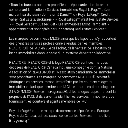
*Tous les bureaux sont des propriétés indépendantes. Les bureaux
comprenant la mention « Services immobiliers Royal LePage
MD
Ltée »,
incluant sa division « Johnston & Daniel
MD
», « Royal LePage
MD
Credit
Valley Real Estate, Brokerage », « Royal LePage
MD
West Real Estate Services
», « Royal LePage
MD
Sussex », et « Les immeubles Mont-Tremblant »
appartiennent et sont gérés par Bridgemarq Real Estate Services
MD
.
Les marques de commerce MLS® ainsi que les logos qui s'y rapportent
désignent les services professionnels rendus par les membres
REALTORS® de l'ACI en vue de l'achat, de la vente et de la location de
biens immobiliers dans le cadre d'un système de vente collaborative.
REALTOR®, REALTORS® et le logo REALTOR® sont des marques
déposées de REALTOR® Canada Inc., une compagnie dont la National
Association of REALTORS® et l'Association canadienne de l’immobilier
sont propriétaires. Les marques de commerce REALTOR® servent à
distinguer les services immobiliers offerts par les courtiers et agents
immobilier en tant que membres de l'ACI. Les marques d'homologation
S.I.A.® /MLS®, Service inter-agences®, et leurs logos respectifs sont la
propriété de l'ACI, et ils servent à identifier les services immobiliers que
fournissent les courtiers et agents membres de l'ACI.
Royal LePage
MD
est une marque de commerce déposée de la Banque
Royale du Canada, utilisée sous licence par les Services immobiliers
Bridgemarq
MD
.