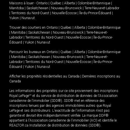
Maisons à louer -
Ontario
|
Québec
|
Alberta
|
Colombie-Britannique
|
Manitoba
|
Saskatchewan
|
Nouveau-Brunswick
|
Terre-Neuve-et-Labrador
|
Territoires du Nord-Ouest
|
Nouvelle-Écosse
|
Île-du-Prince-Édouard
|
Yukon
|
Nunavut
.
Trouver des courtiers en
Ontario
|
Québec
|
Alberta
|
Colombie-Britannique
|
Manitoba
|
Saskatchewan
|
Nouveau-Brunswick
|
Terre-Neuve-et-
Labrador
|
Territoires du Nord-Ouest
|
Nouvelle-Écosse
|
Île-du-Prince-
Édouard
|
Yukon
|
Nunavut
Parcourir les bureaux en
Ontario
|
Québec
|
Alberta
|
Colombie-Britannique
|
Manitoba
|
Saskatchewan
|
Nouveau-Brunswick
|
Terre-Neuve-et-
Labrador
|
Territoires du Nord-Ouest
|
Nouvelle-Écosse
|
Île-du-Prince-
Édouard
|
Yukon
|
Nunavut
Afficher les propriétés résidentielles au Canada
|
Dernières inscriptions au
Canada
Les informations des propriétés sur ce site proviennent des inscriptions
Royal LePage
MD
et du service de distribution de données de l'Association
canadienne de l’immobilier (SDD®). SDD® met en référence des
inscriptions tenues par des agences immobilières autres que Royal
LePage et ses distributeurs. L'exactitude de l'information n'est pas
garantie et devrait être indépendamment vérifiée. La marque DDF®
appartient à l'Association canadienne de l’immobilier (ACI) et identifie le
REALTOR.ca Installation de distribution de données (SDD®).