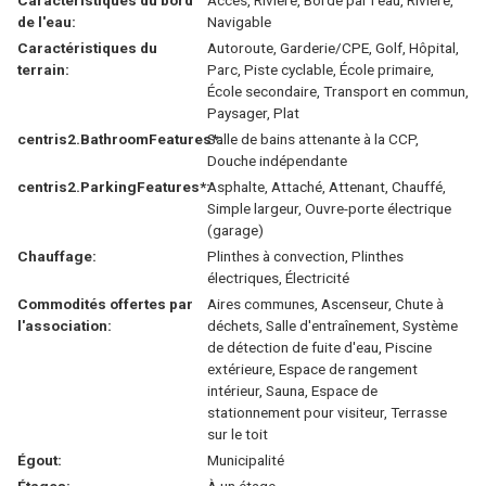
Caractéristiques du bord
Accès, Rivière, Bordé par l'eau, Rivière,
de l'eau:
Navigable
Caractéristiques du
Autoroute, Garderie/CPE, Golf, Hôpital,
terrain:
Parc, Piste cyclable, École primaire,
École secondaire, Transport en commun,
Paysager, Plat
centris2.BathroomFeatures*:
Salle de bains attenante à la CCP,
Douche indépendante
centris2.ParkingFeatures*:
Asphalte, Attaché, Attenant, Chauffé,
Simple largeur, Ouvre-porte électrique
(garage)
Chauffage:
Plinthes à convection, Plinthes
électriques, Électricité
Commodités offertes par
Aires communes, Ascenseur, Chute à
l'association:
déchets, Salle d'entraînement, Système
de détection de fuite d'eau, Piscine
extérieure, Espace de rangement
intérieur, Sauna, Espace de
stationnement pour visiteur, Terrasse
sur le toit
Égout:
Municipalité