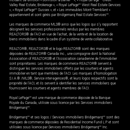
Valley Real Estate, Brokerage », « Royal LePage
MD
West Real Estate Services
», « Royal LePage
MD
Sussex », et « Les immeubles Mont-Tremblant »
appartiennent et sont gérés par Bridgemarq Real Estate Services
MD
.
Les marques de commerce MLS® ainsi que les logos qui s'y rapportent
désignent les services professionnels rendus par les membres
REALTORS® de l'ACI en vue de l'achat, de la vente et de la location de
biens immobiliers dans le cadre d'un système de vente collaborative.
REALTOR®, REALTORS® et le logo REALTOR® sont des marques
déposées de REALTOR® Canada Inc., une compagnie dont la National
Association of REALTORS® et l'Association canadienne de l’immobilier
sont propriétaires. Les marques de commerce REALTOR® servent à
distinguer les services immobiliers offerts par les courtiers et agents
immobilier en tant que membres de l'ACI. Les marques d'homologation
S.I.A.® /MLS®, Service inter-agences®, et leurs logos respectifs sont la
propriété de l'ACI, et ils servent à identifier les services immobiliers que
fournissent les courtiers et agents membres de l'ACI.
Royal LePage
MD
est une marque de commerce déposée de la Banque
Royale du Canada, utilisée sous licence par les Services immobiliers
Bridgemarq
MD
.
Bridgemarq
MD
et ses logos / Services immobiliers Bridgemarq
MD
sont des
marques de commerce déposées de Residential Income Fund L.P. et sont
utilisées sous licence par Services immobiliers Bridgemarq
MD
Inc.