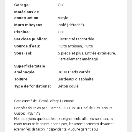
Garage:
Oui
Matériaux de
construction:
Vinyle
Murs mitoyens:
Isolé (détaché)
Piscine:
Oui
Services publics:
Électricité raccordée
Source d'eau:
Puits artésien, Puits
Sous-sol:
6 pieds et plus, Entrée extérieure,
Partiellement aménagé
Superficie totale
aménagée:
3600 Pieds carrés
Toiture:
Bardeaux d'asphalte
Type de fondations:
Béton coulé
Gracieuseté de : Royal LePage Humania
Données fournies par : Centris - 600 Ch Du Golf, Ile -Des -Soeurs,
Québec H3E 1A8
Nous croyons que tous les renseignements affichés sont exacts,
mais nous ne le garantissons pas; les renseignements devraient
être vérifiés de façon indépendante. Aucune garantie ou