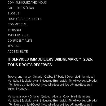
COMMUNIQUEZ AVEC NOUS
SALLE DES MÉDIAS
BLOGUE
PROPRIÉTÉS LUXUEUSES
COMMERCIAL
INTRANET
AVIS JURIDIQUE
CONFIDENTIALITÉ
TÉMOINS
ACCESSIBILITÉ
© SERVICES IMMOBILIERS BRIDGEMARQ
, 2026.
MD
TOUS DROITS RÉSERVÉS.
Trouver une maison
Ontario
|
Québec
|
Alberta
|
Colombie-Britannique
|
Manitoba
|
Saskatchewan
|
Nouveau-Brunswick
|
Terre-Neuve-et-Labrador
|
Territoires du Nord-Ouest
|
Nouvelle-Écosse
|
Île-du-Prince-Édouard
|
Yukon
|
Nunavut
.
Maisons à louer -
Ontario
|
Québec
|
Alberta
|
Colombie-Britannique
|
Manitoba
|
Saskatchewan
|
Nouveau-Brunswick
|
Terre-Neuve-et-Labrador
|
Territoires du Nord-Ouest
|
Nouvelle-Écosse
|
Île-du-Prince-Édouard
|