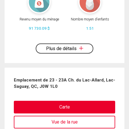
Revenu moyen du ménage
Nombre moyen d'enfants
91 730.09 $
1.51
En cliquant sur le bouton « soumettre », vous consentez à nos conditions
d'utilisation et vous nous fournissez l'autorisation écrite de communiquer avec
vous.
Plus de détails
Emplacement de 23 - 23A Ch. du Lac-Allard, Lac-
Saguay, QC, J0W 1L0
Carte
Vue de la rue