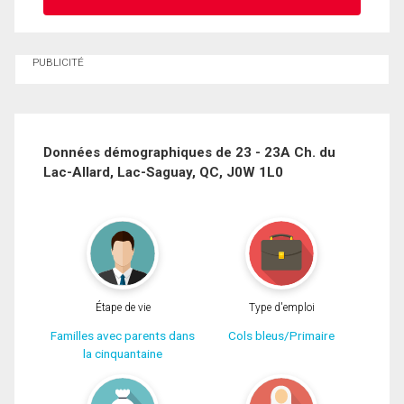
Demander des infos sur cette inscription
PUBLICITÉ
Prénom
et
Nom
Courriel
Données démographiques de 23 - 23A Ch. du
Lac-Allard, Lac-Saguay, QC, J0W 1L0
Téléphone
(Optionnel)
Message
Étape de vie
Type d'emploi
Familles avec parents dans
Cols bleus/Primaire
la cinquantaine