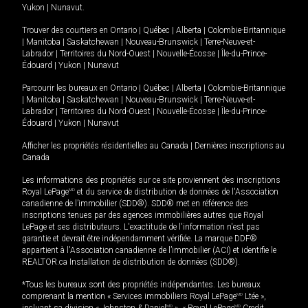
Yukon
|
Nunavut
.
Trouver des courtiers en
Ontario
|
Québec
|
Alberta
|
Colombie-Britannique
|
Manitoba
|
Saskatchewan
|
Nouveau-Brunswick
|
Terre-Neuve-et-
Labrador
|
Territoires du Nord-Ouest
|
Nouvelle-Écosse
|
Île-du-Prince-
Édouard
|
Yukon
|
Nunavut
Parcourir les bureaux en
Ontario
|
Québec
|
Alberta
|
Colombie-Britannique
|
Manitoba
|
Saskatchewan
|
Nouveau-Brunswick
|
Terre-Neuve-et-
Labrador
|
Territoires du Nord-Ouest
|
Nouvelle-Écosse
|
Île-du-Prince-
Édouard
|
Yukon
|
Nunavut
Afficher les propriétés résidentielles au Canada
|
Dernières inscriptions au
Canada
Les informations des propriétés sur ce site proviennent des inscriptions
Royal LePage
MD
et du service de distribution de données de l'Association
canadienne de l’immobilier (SDD®). SDD® met en référence des
inscriptions tenues par des agences immobilières autres que Royal
LePage et ses distributeurs. L'exactitude de l'information n'est pas
garantie et devrait être indépendamment vérifiée. La marque DDF®
appartient à l'Association canadienne de l’immobilier (ACI) et identifie le
REALTOR.ca Installation de distribution de données (SDD®).
*Tous les bureaux sont des propriétés indépendantes. Les bureaux
comprenant la mention « Services immobiliers Royal LePage
MD
Ltée »,
incluant sa division « Johnston & Daniel
MD
», « Royal LePage
MD
Credit