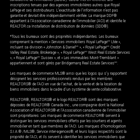
inscriptions tenues par des agences immobilières autres que Royal
LePage et ses distributeurs. L'exactitude de l'information n'est pas
garantie et devrait être indépendamment vérifiée. La marque DDF®
appartient à l'Association canadienne de l’immobilier (ACI) et identifie le
REALTOR.ca Installation de distribution de données (SDD®).
*Tous les bureaux sont des propriétés indépendantes. Les bureaux
comprenant la mention « Services immobiliers Royal LePage
MD
Ltée »,
incluant sa division « Johnston & Daniel
MD
», « Royal LePage
MD
Credit
Valley Real Estate, Brokerage », « Royal LePage
MD
West Real Estate Services
», « Royal LePage
MD
Sussex », et « Les immeubles Mont-Tremblant »
appartiennent et sont gérés par Bridgemarq Real Estate Services
MD
.
Les marques de commerce MLS® ainsi que les logos qui s'y rapportent
désignent les services professionnels rendus par les membres
REALTORS® de l'ACI en vue de l'achat, de la vente et de la location de
biens immobiliers dans le cadre d'un système de vente collaborative.
REALTOR®, REALTORS® et le logo REALTOR® sont des marques
déposées de REALTOR® Canada Inc., une compagnie dont la National
Association of REALTORS® et l'Association canadienne de l’immobilier
sont propriétaires. Les marques de commerce REALTOR® servent à
distinguer les services immobiliers offerts par les courtiers et agents
immobilier en tant que membres de l'ACI. Les marques d'homologation
S.I.A.® /MLS®, Service inter-agences®, et leurs logos respectifs sont la
propriété de l'ACI, et ils servent à identifier les services immobiliers que