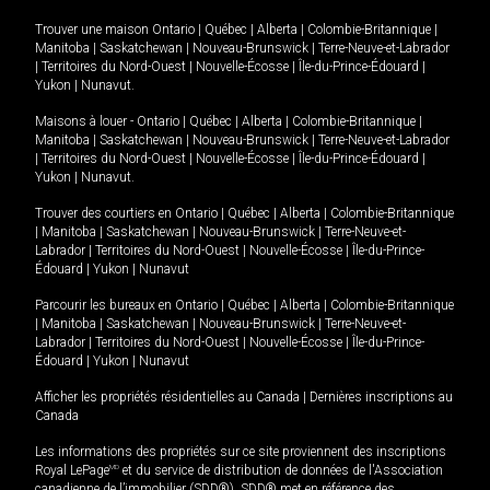
Trouver une maison
Ontario
|
Québec
|
Alberta
|
Colombie-Britannique
|
Manitoba
|
Saskatchewan
|
Nouveau-Brunswick
|
Terre-Neuve-et-Labrador
|
Territoires du Nord-Ouest
|
Nouvelle-Écosse
|
Île-du-Prince-Édouard
|
Yukon
|
Nunavut
.
Maisons à louer -
Ontario
|
Québec
|
Alberta
|
Colombie-Britannique
|
Manitoba
|
Saskatchewan
|
Nouveau-Brunswick
|
Terre-Neuve-et-Labrador
|
Territoires du Nord-Ouest
|
Nouvelle-Écosse
|
Île-du-Prince-Édouard
|
Yukon
|
Nunavut
.
Trouver des courtiers en
Ontario
|
Québec
|
Alberta
|
Colombie-Britannique
|
Manitoba
|
Saskatchewan
|
Nouveau-Brunswick
|
Terre-Neuve-et-
Labrador
|
Territoires du Nord-Ouest
|
Nouvelle-Écosse
|
Île-du-Prince-
Édouard
|
Yukon
|
Nunavut
Parcourir les bureaux en
Ontario
|
Québec
|
Alberta
|
Colombie-Britannique
|
Manitoba
|
Saskatchewan
|
Nouveau-Brunswick
|
Terre-Neuve-et-
Labrador
|
Territoires du Nord-Ouest
|
Nouvelle-Écosse
|
Île-du-Prince-
Édouard
|
Yukon
|
Nunavut
Afficher les propriétés résidentielles au Canada
|
Dernières inscriptions au
Canada
Les informations des propriétés sur ce site proviennent des inscriptions
Royal LePage
MD
et du service de distribution de données de l'Association
canadienne de l’immobilier (SDD®). SDD® met en référence des