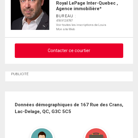
Royal LePage Inter-Quebec ,
Agence immobilière*
BUREAU :
418.912.8787
Voir toutes les inscriptions de Louis
Mon site Web
Contacter ce courtier
Demander des infos sur cette inscription
PUBLICITÉ
Prénom
et
Nom
Courriel
Données démographiques de 167 Rue des Crans,
Lac-Delage, QC, G3C 5C5
Téléphone
(Optionnel)
Message