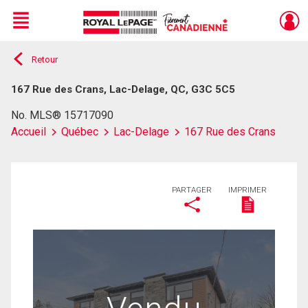
Menu
Retour
Live
En Direct
167 Rue des Crans, Lac-Delage, QC, G3C 5C5
No. MLS® 15717090
Accueil
Québec
Lac-Delage
167 Rue des Crans
PARTAGER
IMPRIMER