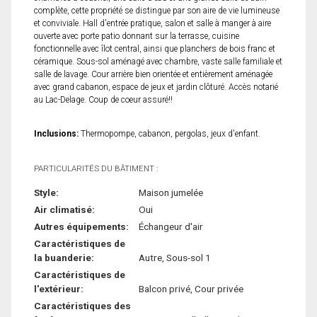
complète, cette propriété se distingue par son aire de vie lumineuse
et conviviale. Hall d'entrée pratique, salon et salle à manger à aire
ouverte avec porte patio donnant sur la terrasse, cuisine
fonctionnelle avec îlot central, ainsi que planchers de bois franc et
céramique. Sous-sol aménagé avec chambre, vaste salle familiale et
salle de lavage. Cour arrière bien orientée et entièrement aménagée
avec grand cabanon, espace de jeux et jardin clôturé. Accès notarié
au Lac-Delage. Coup de coeur assuré!!
Inclusions:
Thermopompe, cabanon, pergolas, jeux d'enfant.
PARTICULARITÉS DU BÂTIMENT :
Style:
Maison jumelée
Air climatisé:
Oui
Autres équipements:
Échangeur d'air
Caractéristiques de
la buanderie:
Autre, Sous-sol 1
Caractéristiques de
l'extérieur:
Balcon privé, Cour privée
Caractéristiques des