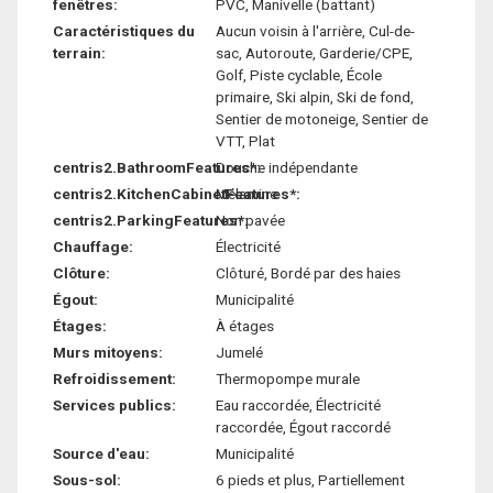
fenêtres:
PVC, Manivelle (battant)
Caractéristiques du
Aucun voisin à l'arrière, Cul-de-
terrain:
sac, Autoroute, Garderie/CPE,
Golf, Piste cyclable, École
primaire, Ski alpin, Ski de fond,
Sentier de motoneige, Sentier de
VTT, Plat
centris2.BathroomFeatures*:
Douche indépendante
centris2.KitchenCabinetFeatures*:
Mélamine
centris2.ParkingFeatures*:
Non pavée
Chauffage:
Électricité
Clôture:
Clôturé, Bordé par des haies
Égout:
Municipalité
Étages:
À étages
Murs mitoyens:
Jumelé
Refroidissement:
Thermopompe murale
Services publics:
Eau raccordée, Électricité
raccordée, Égout raccordé
Source d'eau:
Municipalité
Sous-sol:
6 pieds et plus, Partiellement