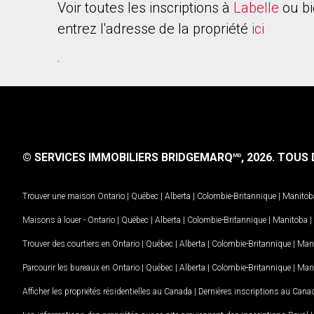
Voir toutes les inscriptions à
Labelle
ou bi
entrez l'adresse de la propriété
ici
.
© SERVICES IMMOBILIERS BRIDGEMARQ
, 2026.
TOUS D
MD
Trouver une maison
Ontario
|
Québec
|
Alberta
|
Colombie-Britannique
|
Manitob
Maisons à louer -
Ontario
|
Québec
|
Alberta
|
Colombie-Britannique
|
Manitoba
|
Trouver des courtiers en
Ontario
|
Québec
|
Alberta
|
Colombie-Britannique
|
Man
Parcourir les bureaux en
Ontario
|
Québec
|
Alberta
|
Colombie-Britannique
|
Man
Afficher les propriétés résidentielles au Canada
|
Dernières inscriptions au Cana