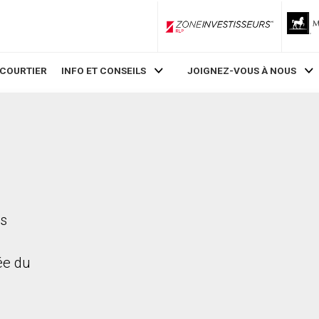
ZoneInvestisseurs RLP
 COURTIER
INFO ET CONSEILS
JOIGNEZ-VOUS À NOUS
rs
rée du