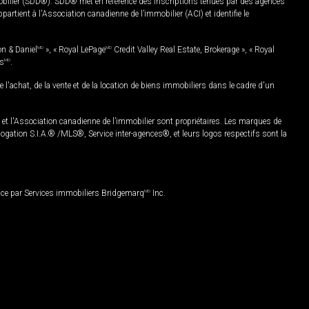
mobilier (SDD®). SDD® met en référence des inscriptions tenues par des agences
rtient à l'Association canadienne de l’immobilier (ACI) et identifie le
on & Daniel
MD
», « Royal LePage
MD
Credit Valley Real Estate, Brokerage », « Royal
es
MD
.
chat, de la vente et de la location de biens immobiliers dans le cadre d'un
Association canadienne de l’immobilier sont propriétaires. Les marques de
ation S.I.A.® /MLS®, Service inter-agences®, et leurs logos respectifs sont la
nce par Services immobiliers Bridgemarq
MD
Inc.