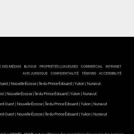
E DES MÉDIAS
BLOGUE
PROPRIÉTÉS LUXUEUSES
COMMERCIAL
INTRANET
AVIS JURIDIQUE
CONFIDENTIALITÉ
TÉMOINS
ACCESSIBILITÉ
-Ouest
|
Nouvelle-Écosse
|
Île-du-Prince-Édouard
|
Yukon
|
Nunavut
.
est
|
Nouvelle-Écosse
|
Île-du-Prince-Édouard
|
Yukon
|
Nunavut
.
Nord-Ouest
|
Nouvelle-Écosse
|
Île-du-Prince-Édouard
|
Yukon
|
Nunavut
Nord-Ouest
|
Nouvelle-Écosse
|
Île-du-Prince-Édouard
|
Yukon
|
Nunavut