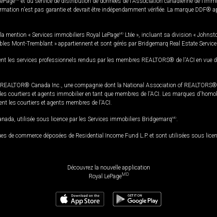
LePage
et du service de distribution de données de l'Association canadienne de l’im
rmation n'est pas garantie et devrait être indépendamment vérifiée. La marque DDF® appa
la mention « Services immobiliers Royal LePage
MD
Ltée », incluant sa division « Johnst
bles Mont-Tremblant » appartiennent et sont gérés par Bridgemarq Real Estate Servic
 les services professionnels rendus par les membres REALTORS® de l'ACI en vue de l'a
TOR® Canada Inc., une compagnie dont la National Association of REALTORS® et l'
s courtiers et agents immobilier en tant que membres de l'ACI. Les marques d'homolog
ssent les courtiers et agents membres de l'ACI.
da, utilisée sous licence par les Services immobiliers Bridgemarq
MD
.
s de commerce déposées de Residential Income Fund L.P. et sont utilisées sous lice
Découvrez la nouvelle application
MD
Royal LePage