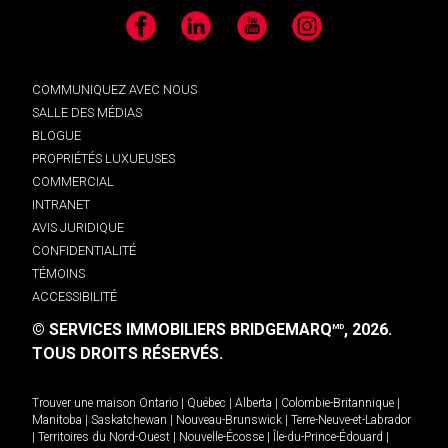
Facebook
LinkedIn
YouTube
Instagram
COMMUNIQUEZ AVEC NOUS
SALLE DES MÉDIAS
BLOGUE
PROPRIÉTÉS LUXUEUSES
COMMERCIAL
INTRANET
AVIS JURIDIQUE
CONFIDENTIALITÉ
TÉMOINS
ACCESSIBILITÉ
© SERVICES IMMOBILIERS BRIDGEMARQ
, 2026.
MD
TOUS DROITS RÉSERVÉS.
Trouver une maison
Ontario
|
Québec
|
Alberta
|
Colombie-Britannique
|
Manitoba
|
Saskatchewan
|
Nouveau-Brunswick
|
Terre-Neuve-et-Labrador
|
Territoires du Nord-Ouest
|
Nouvelle-Écosse
|
Île-du-Prince-Édouard
|