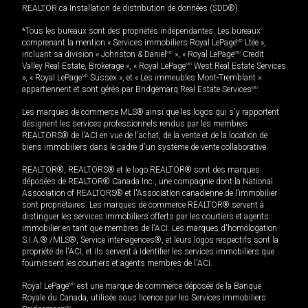
REALTOR.ca Installation de distribution de données (SDD®).
*Tous les bureaux sont des propriétés indépendantes. Les bureaux
comprenant la mention « Services immobiliers Royal LePage
MD
Ltée »,
incluant sa division « Johnston & Daniel
MD
», « Royal LePage
MD
Credit
Valley Real Estate, Brokerage », « Royal LePage
MD
West Real Estate Services
», « Royal LePage
MD
Sussex », et « Les immeubles Mont-Tremblant »
appartiennent et sont gérés par Bridgemarq Real Estate Services
MD
.
Les marques de commerce MLS® ainsi que les logos qui s'y rapportent
désignent les services professionnels rendus par les membres
REALTORS® de l'ACI en vue de l'achat, de la vente et de la location de
biens immobiliers dans le cadre d'un système de vente collaborative.
REALTOR®, REALTORS® et le logo REALTOR® sont des marques
déposées de REALTOR® Canada Inc., une compagnie dont la National
Association of REALTORS® et l'Association canadienne de l’immobilier
sont propriétaires. Les marques de commerce REALTOR® servent à
distinguer les services immobiliers offerts par les courtiers et agents
immobilier en tant que membres de l'ACI. Les marques d'homologation
S.I.A.® /MLS®, Service inter-agences®, et leurs logos respectifs sont la
propriété de l'ACI, et ils servent à identifier les services immobiliers que
fournissent les courtiers et agents membres de l'ACI.
Royal LePage
MD
est une marque de commerce déposée de la Banque
Royale du Canada, utilisée sous licence par les Services immobiliers
MD