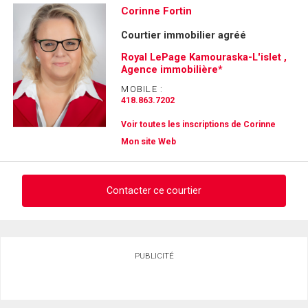
Corinne Fortin
Courtier immobilier agréé
Royal LePage Kamouraska-L'islet ,
Agence immobilière*
MOBILE :
418.863.7202
Voir toutes les inscriptions de Corinne
Mon site Web
Contacter ce courtier
Demander des infos sur cette inscription
PUBLICITÉ
Prénom
et
Nom
Courriel