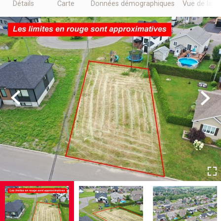
Détails
Carte
Données démographiques
Vue de la r
Previous
Next