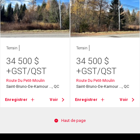
Terrain
Terrain
34 500
$
34 500
$
+GST/QST
+GST/QST
Route Du Petit-Moulin
Route Du Petit-Moulin
Saint-Bruno-De-Kamour ..., QC
Saint-Bruno-De-Kamour ..., QC
Enregistrer
Voir
Enregistrer
Voir
Haut de page