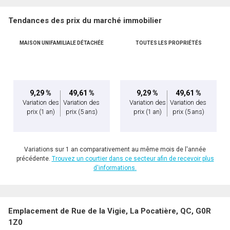
Tendances des prix du marché immobilier
Téléphone
(Optionnel)
MAISON UNIFAMILIALE DÉTACHÉE
TOUTES LES PROPRIÉTÉS
Message
9,29 %
49,61 %
9,29 %
49,61 %
Variation des
Variation des
Variation des
Variation des
prix
(1 an)
prix
(5 ans)
prix
(1 an)
prix
(5 ans)
Variations sur 1 an comparativement au même mois de l'année
précédente.
Trouvez un courtier dans ce secteur afin de recevoir plus
d'informations.
En cliquant sur le bouton « soumettre », vous consentez à nos conditions d'utilisation et
Emplacement de Rue de la Vigie, La Pocatière, QC, G0R
vous nous fournissez l'autorisation écrite de communiquer avec vous.
1Z0