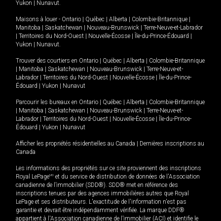
Yukon
|
Nunavut
.
Maisons à louer -
Ontario
|
Québec
|
Alberta
|
Colombie-Britannique
|
Manitoba
|
Saskatchewan
|
Nouveau-Brunswick
|
Terre-Neuve-et-Labrador
|
Territoires du Nord-Ouest
|
Nouvelle-Écosse
|
Île-du-Prince-Édouard
|
Yukon
|
Nunavut
.
Trouver des courtiers en
Ontario
|
Québec
|
Alberta
|
Colombie-Britannique
|
Manitoba
|
Saskatchewan
|
Nouveau-Brunswick
|
Terre-Neuve-et-
Labrador
|
Territoires du Nord-Ouest
|
Nouvelle-Écosse
|
Île-du-Prince-
Édouard
|
Yukon
|
Nunavut
Parcourir les bureaux en
Ontario
|
Québec
|
Alberta
|
Colombie-Britannique
|
Manitoba
|
Saskatchewan
|
Nouveau-Brunswick
|
Terre-Neuve-et-
Labrador
|
Territoires du Nord-Ouest
|
Nouvelle-Écosse
|
Île-du-Prince-
Édouard
|
Yukon
|
Nunavut
Afficher les propriétés résidentielles au Canada
|
Dernières inscriptions au
Canada
Les informations des propriétés sur ce site proviennent des inscriptions
Royal LePage
MD
et du service de distribution de données de l'Association
canadienne de l’immobilier (SDD®). SDD® met en référence des
inscriptions tenues par des agences immobilières autres que Royal
LePage et ses distributeurs. L'exactitude de l'information n'est pas
garantie et devrait être indépendamment vérifiée. La marque DDF®
appartient à l'Association canadienne de l’immobilier (ACI) et identifie le