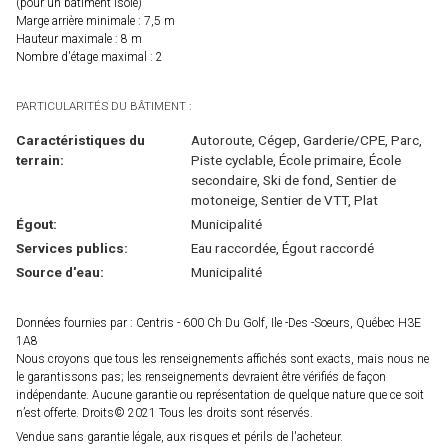
(pour un bâtiment isolé)
Marge arrière minimale : 7,5 m
Hauteur maximale : 8 m
Nombre d'étage maximal : 2
PARTICULARITÉS DU BÂTIMENT :
Caractéristiques du
Autoroute, Cégep, Garderie/CPE, Parc,
terrain:
Piste cyclable, École primaire, École
secondaire, Ski de fond, Sentier de
motoneige, Sentier de VTT, Plat
Égout:
Municipalité
Services publics:
Eau raccordée, Égout raccordé
Source d'eau:
Municipalité
Données fournies par : Centris - 600 Ch Du Golf, Ile -Des -Soeurs, Québec H3E
1A8
Nous croyons que tous les renseignements affichés sont exacts, mais nous ne
le garantissons pas; les renseignements devraient être vérifiés de façon
indépendante. Aucune garantie ou représentation de quelque nature que ce soit
n’est offerte. Droits© 2021 Tous les droits sont réservés.
Vendue sans garantie légale, aux risques et périls de l'acheteur.