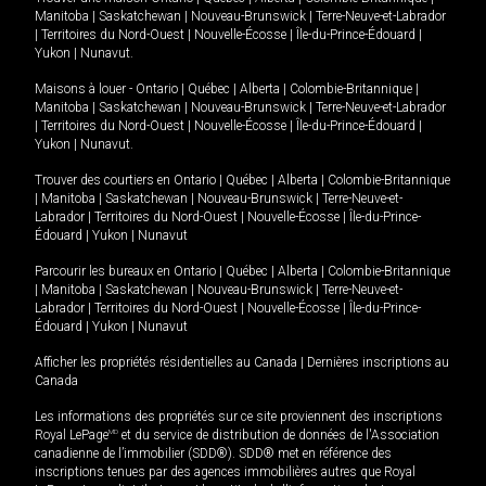
Manitoba
|
Saskatchewan
|
Nouveau-Brunswick
|
Terre-Neuve-et-Labrador
|
Territoires du Nord-Ouest
|
Nouvelle-Écosse
|
Île-du-Prince-Édouard
|
Yukon
|
Nunavut
.
Maisons à louer -
Ontario
|
Québec
|
Alberta
|
Colombie-Britannique
|
Manitoba
|
Saskatchewan
|
Nouveau-Brunswick
|
Terre-Neuve-et-Labrador
|
Territoires du Nord-Ouest
|
Nouvelle-Écosse
|
Île-du-Prince-Édouard
|
Yukon
|
Nunavut
.
Trouver des courtiers en
Ontario
|
Québec
|
Alberta
|
Colombie-Britannique
|
Manitoba
|
Saskatchewan
|
Nouveau-Brunswick
|
Terre-Neuve-et-
Labrador
|
Territoires du Nord-Ouest
|
Nouvelle-Écosse
|
Île-du-Prince-
Édouard
|
Yukon
|
Nunavut
Parcourir les bureaux en
Ontario
|
Québec
|
Alberta
|
Colombie-Britannique
|
Manitoba
|
Saskatchewan
|
Nouveau-Brunswick
|
Terre-Neuve-et-
Labrador
|
Territoires du Nord-Ouest
|
Nouvelle-Écosse
|
Île-du-Prince-
Édouard
|
Yukon
|
Nunavut
Afficher les propriétés résidentielles au Canada
|
Dernières inscriptions au
Canada
Les informations des propriétés sur ce site proviennent des inscriptions
Royal LePage
MD
et du service de distribution de données de l'Association
canadienne de l’immobilier (SDD®). SDD® met en référence des
inscriptions tenues par des agences immobilières autres que Royal