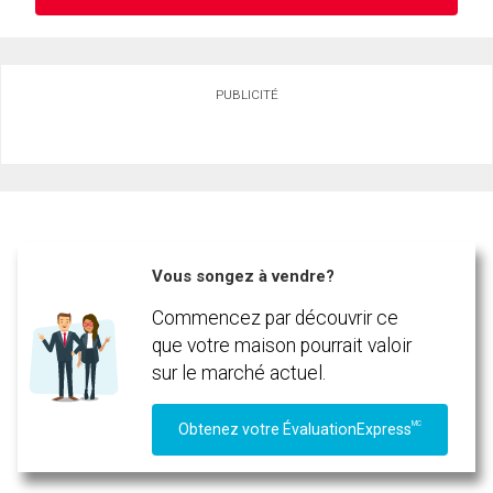
Demander des infos sur cette inscription
PUBLICITÉ
Prénom
et
Nom
Courriel
Téléphone
(Optionnel)
Vous songez à vendre?
Message
Commencez par découvrir ce
que votre maison pourrait valoir
sur le marché actuel.
MC
Obtenez votre ÉvaluationExpress