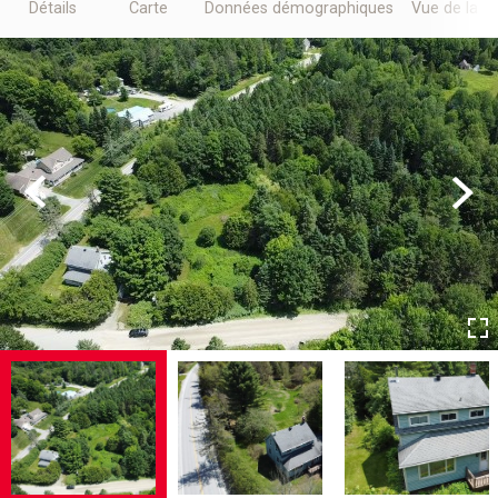
Détails
Carte
Données démographiques
Vue de la r
Previous
Next