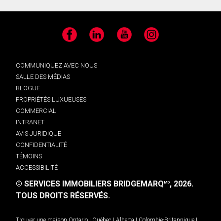
Facebook
LinkedIn
YouTube
Instagram
COMMUNIQUEZ AVEC NOUS
SALLE DES MÉDIAS
BLOGUE
PROPRIÉTÉS LUXUEUSES
COMMERCIAL
INTRANET
AVIS JURIDIQUE
CONFIDENTIALITÉ
TÉMOINS
ACCESSIBILITÉ
© SERVICES IMMOBILIERS BRIDGEMARQ
, 2026.
MD
TOUS DROITS RÉSERVÉS.
Trouver une maison
Ontario
|
Québec
|
Alberta
|
Colombie-Britannique
|