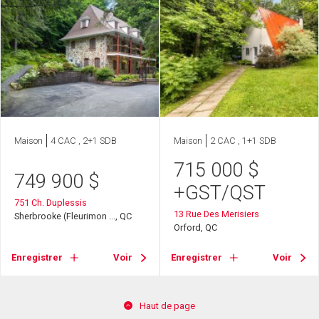
Maison
4 CAC , 2+1 SDB
Maison
2 CAC , 1+1 SDB
715 000
$
749 900
$
+GST/QST
751 Ch. Duplessis
13 Rue Des Merisiers
Sherbrooke (Fleurimon ..., QC
Orford, QC
Enregistrer
Voir
Enregistrer
Voir
Haut de page