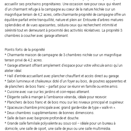
accueillir ses prochains propriétaires. Une occasion rare pour ceux qui rêvent
d'un charmant refuge à la campagne au coeur de la nature.Nichée sur un
magnifique terrain de 4,2 acres, cette charmante propriété de campagne offre un
équilibre parfait entre tranquillité, nature et plein air. Entourée d'arbres matures
splendides et de vues apaisantes, séduira ceux qui recherchent intimité et
sérénité tout en demeurant à proximité des activités récréatives. La propriété 3
chambres à coucher avec garage attenant.
Points forts de la propriété
* Charmante maison de campagne de 3 chambres nichée sur un magnifique
terrain privé de 4,2 acres.
* Garage attenant offrant amplement d'espace pour votre véhicule ainsi qu'un
atelier idéal.
* Hall d'entrée accueillant avec plancher chauffant et accès direct au garage.
* Salon lumineux et chaleureux doté d'un foyer au bois, de poutres apparentes et
de planchers de bois franc -- parfait pour se réunir en famille ou entre amis.
* Cuisine avec vue sur les jardins et coin-repas attenant.
* Élégante salle à manger à l'ambiance véranda, idéale pour recevoir.
* Planchers de bois franc et de bois mou sur les niveaux principal et supérieur.
* Spacieuse chambre principale avec grand garde-robe de type « walk-in ».
* Deux chambres supplémentaires de bonnes dimensions.
* Salle de bain avec baignoire profonde et douche.
* Grande salle familiale polyvalente au sous-sol -- idéale pour un bureau à
domicile, une salle de sport, une salle de jeux ou une salle multimédia.