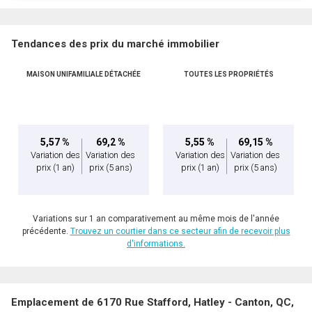
Tendances des prix du marché immobilier
MAISON UNIFAMILIALE DÉTACHÉE
TOUTES LES PROPRIÉTÉS
En cliquant sur le bouton « soumettre », vous consentez à nos conditions d'utilisation et
vous nous fournissez l'autorisation écrite de communiquer avec vous.
5,57 %
69,2 %
5,55 %
69,15 %
Variation des
Variation des
Variation des
Variation des
prix
(1 an)
prix
(5 ans)
prix
(1 an)
prix
(5 ans)
Variations sur 1 an comparativement au même mois de l'année
précédente.
Trouvez un courtier dans ce secteur afin de recevoir plus
d'informations.
Emplacement de 6170 Rue Stafford, Hatley - Canton, QC,