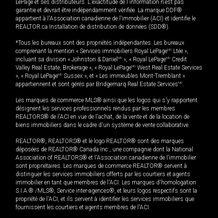
LePage et ses distributeurs. L'exactitude de l'information n'est pas
garantie et devrait être indépendamment vérifiée. La marque DDF®
appartient à l'Association canadienne de l’immobilier (ACI) et identifie le
REALTOR.ca Installation de distribution de données (SDD®).
*Tous les bureaux sont des propriétés indépendantes. Les bureaux
comprenant la mention « Services immobiliers Royal LePage
MD
Ltée »,
incluant sa division « Johnston & Daniel
MD
», « Royal LePage
MD
Credit
Valley Real Estate, Brokerage », « Royal LePage
MD
West Real Estate Services
», « Royal LePage
MD
Sussex », et « Les immeubles Mont-Tremblant »
appartiennent et sont gérés par Bridgemarq Real Estate Services
MD
.
Les marques de commerce MLS® ainsi que les logos qui s'y rapportent
désignent les services professionnels rendus par les membres
REALTORS® de l'ACI en vue de l'achat, de la vente et de la location de
biens immobiliers dans le cadre d'un système de vente collaborative.
REALTOR®, REALTORS® et le logo REALTOR® sont des marques
déposées de REALTOR® Canada Inc., une compagnie dont la National
Association of REALTORS® et l'Association canadienne de l’immobilier
sont propriétaires. Les marques de commerce REALTOR® servent à
distinguer les services immobiliers offerts par les courtiers et agents
immobilier en tant que membres de l'ACI. Les marques d'homologation
S.I.A.® /MLS®, Service inter-agences®, et leurs logos respectifs sont la
propriété de l'ACI, et ils servent à identifier les services immobiliers que
fournissent les courtiers et agents membres de l'ACI.