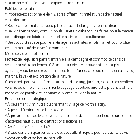
* Buanderie séparée et vaste espace de rangement.
Extérieur et terrain
* Propriété exceptionnelle de 4,2 acres offrant intimité et un cadre naturel
époustouflant.
* Beaux arbres matures, vues pittoresques et étang privé enchanteur.
* Deux dépendances, dont un poulailler et un cabanon, parfaites pour le matériel
de jardinage, les loisirs ou une petite activité d'autosuffisance.
* Beaucoup d'espace pour le jardinage, les activités en plein air et pour profiter
de la tranquillité de la vie à la campagne.
Mode de vie et emplacement
Profitez de l'équilibre parfait entre vie à la campagne et commodité dans ce
secteur prisé. À seulement 0,3 km de la rivière Massawippi et de la piste
cyclable, vous bénéficierez d'un accès toute l'année aux loisirs de plein air : vélo,
marche, kayak et exploration de la nature.
Que ce soit pour vous détendre au bord de l'étang, jardiner, explorer les sentiers
voisins ou simplement admirer le paysage spectaculaire, cette propriété offre un
mode de vie paisible et inspirant aux amoureux de la nature.
Emplacement stratégique :
* À seulement 7 minutes du charmant village de North Hatley.
* À peine 10 minutes de Lennoxville.
* À proximité du lac Massawippi, de terrains de golf, de sentiers de randonnée,
d'activités nautiques et d'attractions régionales.
* Accès facile à la route 143.
* Située dans un quartier paisible et accueillant, réputé pour sa qualité de vie
exceptionnelle et sa beauté naturelle.