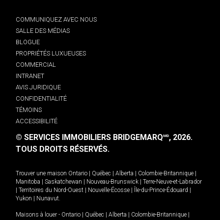
COMMUNIQUEZ AVEC NOUS
SALLE DES MÉDIAS
BLOGUE
PROPRIÉTÉS LUXUEUSES
COMMERCIAL
INTRANET
AVIS JURIDIQUE
CONFIDENTIALITÉ
TÉMOINS
ACCESSIBILITÉ
© SERVICES IMMOBILIERS BRIDGEMARQ
, 2026.
MD
TOUS DROITS RÉSERVÉS.
Trouver une maison
Ontario
|
Québec
|
Alberta
|
Colombie-Britannique
|
Manitoba
|
Saskatchewan
|
Nouveau-Brunswick
|
Terre-Neuve-et-Labrador
|
Territoires du Nord-Ouest
|
Nouvelle-Écosse
|
Île-du-Prince-Édouard
|
Yukon
|
Nunavut
.
Maisons à louer -
Ontario
|
Québec
|
Alberta
|
Colombie-Britannique
|