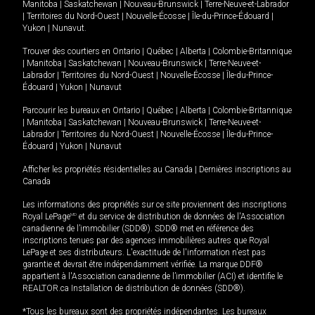
Manitoba
|
Saskatchewan
|
Nouveau-Brunswick
|
Terre-Neuve-et-Labrador
|
Territoires du Nord-Ouest
|
Nouvelle-Écosse
|
Île-du-Prince-Édouard
|
Yukon
|
Nunavut
.
Trouver des courtiers en
Ontario
|
Québec
|
Alberta
|
Colombie-Britannique
|
Manitoba
|
Saskatchewan
|
Nouveau-Brunswick
|
Terre-Neuve-et-
Labrador
|
Territoires du Nord-Ouest
|
Nouvelle-Écosse
|
Île-du-Prince-
Édouard
|
Yukon
|
Nunavut
Parcourir les bureaux en
Ontario
|
Québec
|
Alberta
|
Colombie-Britannique
|
Manitoba
|
Saskatchewan
|
Nouveau-Brunswick
|
Terre-Neuve-et-
Labrador
|
Territoires du Nord-Ouest
|
Nouvelle-Écosse
|
Île-du-Prince-
Édouard
|
Yukon
|
Nunavut
Afficher les propriétés résidentielles au Canada
|
Dernières inscriptions au
Canada
Les informations des propriétés sur ce site proviennent des inscriptions
Royal LePage
MD
et du service de distribution de données de l'Association
canadienne de l’immobilier (SDD®). SDD® met en référence des
inscriptions tenues par des agences immobilières autres que Royal
LePage et ses distributeurs. L'exactitude de l'information n'est pas
garantie et devrait être indépendamment vérifiée. La marque DDF®
appartient à l'Association canadienne de l’immobilier (ACI) et identifie le
REALTOR.ca Installation de distribution de données (SDD®).
*Tous les bureaux sont des propriétés indépendantes. Les bureaux