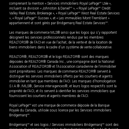
comprenant la mention « Services immobiliers Royal LePage
MD
Ltée »,
incluant sa division « Johnston & Daniel
MD
», « Royal LePage
MD
Credit
Valley Real Estate, Brokerage », « Royal LePage
MD
West Real Estate Services
», « Royal LePage
MD
Sussex », et « Les immeubles Mont-Tremblant »
appartiennent et sont gérés par Bridgemarq Real Estate Services
MD
.
Les marques de commerce MLS® ainsi que les logos qui s'y rapportent
désignent les services professionnels rendus par les membres
REALTORS® de l'ACI en vue de l'achat, de la vente et de la location de
biens immobiliers dans le cadre d'un système de vente collaborative.
REALTOR®, REALTORS® et le logo REALTOR® sont des marques
déposées de REALTOR® Canada Inc., une compagnie dont la National
Association of REALTORS® et l'Association canadienne de l’immobilier
sont propriétaires. Les marques de commerce REALTOR® servent à
distinguer les services immobiliers offerts par les courtiers et agents
immobilier en tant que membres de l'ACI. Les marques d'homologation
S.I.A.® /MLS®, Service inter-agences®, et leurs logos respectifs sont la
propriété de l'ACI, et ils servent à identifier les services immobiliers que
fournissent les courtiers et agents membres de l'ACI.
Royal LePage
MD
est une marque de commerce déposée de la Banque
Royale du Canada, utilisée sous licence par les Services immobiliers
Bridgemarq
MD
.
Bridgemarq
MD
et ses logos / Services immobiliers Bridgemarq
MD
sont des