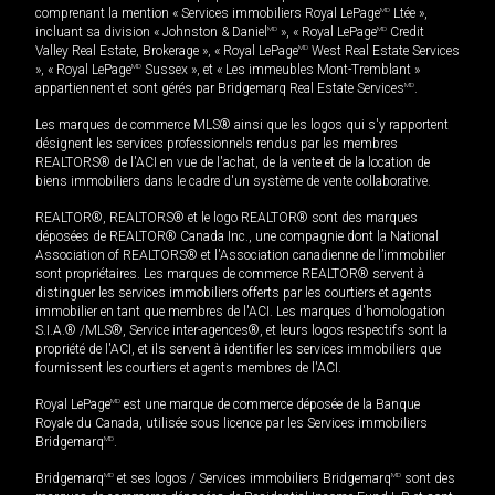
comprenant la mention « Services immobiliers Royal LePage
MD
Ltée »,
incluant sa division « Johnston & Daniel
MD
», « Royal LePage
MD
Credit
Valley Real Estate, Brokerage », « Royal LePage
MD
West Real Estate Services
», « Royal LePage
MD
Sussex », et « Les immeubles Mont-Tremblant »
appartiennent et sont gérés par Bridgemarq Real Estate Services
MD
.
Les marques de commerce MLS® ainsi que les logos qui s'y rapportent
désignent les services professionnels rendus par les membres
REALTORS® de l'ACI en vue de l'achat, de la vente et de la location de
biens immobiliers dans le cadre d'un système de vente collaborative.
REALTOR®, REALTORS® et le logo REALTOR® sont des marques
déposées de REALTOR® Canada Inc., une compagnie dont la National
Association of REALTORS® et l'Association canadienne de l’immobilier
sont propriétaires. Les marques de commerce REALTOR® servent à
distinguer les services immobiliers offerts par les courtiers et agents
immobilier en tant que membres de l'ACI. Les marques d'homologation
S.I.A.® /MLS®, Service inter-agences®, et leurs logos respectifs sont la
propriété de l'ACI, et ils servent à identifier les services immobiliers que
fournissent les courtiers et agents membres de l'ACI.
Royal LePage
MD
est une marque de commerce déposée de la Banque
Royale du Canada, utilisée sous licence par les Services immobiliers
Bridgemarq
MD
.
Bridgemarq
MD
et ses logos / Services immobiliers Bridgemarq
MD
sont des