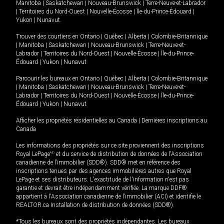
Manitoba
|
Saskatchewan
|
Nouveau-Brunswick
|
Terre-Neuve-et-Labrador
|
Territoires du Nord-Ouest
|
Nouvelle-Écosse
|
Île-du-Prince-Édouard
|
Yukon
|
Nunavut
.
Trouver des courtiers en
Ontario
|
Québec
|
Alberta
|
Colombie-Britannique
|
Manitoba
|
Saskatchewan
|
Nouveau-Brunswick
|
Terre-Neuve-et-
Labrador
|
Territoires du Nord-Ouest
|
Nouvelle-Écosse
|
Île-du-Prince-
Édouard
|
Yukon
|
Nunavut
Parcourir les bureaux en
Ontario
|
Québec
|
Alberta
|
Colombie-Britannique
|
Manitoba
|
Saskatchewan
|
Nouveau-Brunswick
|
Terre-Neuve-et-
Labrador
|
Territoires du Nord-Ouest
|
Nouvelle-Écosse
|
Île-du-Prince-
Édouard
|
Yukon
|
Nunavut
Afficher les propriétés résidentielles au Canada
|
Dernières inscriptions au
Canada
Les informations des propriétés sur ce site proviennent des inscriptions
Royal LePage
MD
et du service de distribution de données de l'Association
canadienne de l’immobilier (SDD®). SDD® met en référence des
inscriptions tenues par des agences immobilières autres que Royal
LePage et ses distributeurs. L'exactitude de l'information n'est pas
garantie et devrait être indépendamment vérifiée. La marque DDF®
appartient à l'Association canadienne de l’immobilier (ACI) et identifie le
REALTOR.ca Installation de distribution de données (SDD®).
*Tous les bureaux sont des propriétés indépendantes. Les bureaux