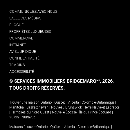
COMMUNIQUEZ AVEC NOUS
SALLE DES MÉDIAS
BLOGUE
PROPRIÉTÉS LUXUEUSES
COMMERCIAL
INTRANET
AVIS JURIDIQUE
CONFIDENTIALITÉ
TÉMOINS
ACCESSIBILITÉ
© SERVICES IMMOBILIERS BRIDGEMARQ
, 2026.
MD
TOUS DROITS RÉSERVÉS.
Trouver une maison
Ontario
|
Québec
|
Alberta
|
Colombie-Britannique
|
Manitoba
|
Saskatchewan
|
Nouveau-Brunswick
|
Terre-Neuve-et-Labrador
|
Territoires du Nord-Ouest
|
Nouvelle-Écosse
|
Île-du-Prince-Édouard
|
Yukon
|
Nunavut
.
Maisons à louer -
Ontario
|
Québec
|
Alberta
|
Colombie-Britannique
|