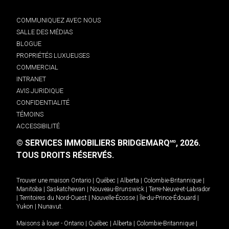
COMMUNIQUEZ AVEC NOUS
SALLE DES MÉDIAS
BLOGUE
PROPRIÉTÉS LUXUEUSES
COMMERCIAL
INTRANET
AVIS JURIDIQUE
CONFIDENTIALITÉ
TÉMOINS
ACCESSIBILITÉ
© SERVICES IMMOBILIERS BRIDGEMARQ
, 2026.
MD
TOUS DROITS RÉSERVÉS.
Trouver une maison
Ontario
|
Québec
|
Alberta
|
Colombie-Britannique
|
Manitoba
|
Saskatchewan
|
Nouveau-Brunswick
|
Terre-Neuve-et-Labrador
|
Territoires du Nord-Ouest
|
Nouvelle-Écosse
|
Île-du-Prince-Édouard
|
Yukon
|
Nunavut
.
Maisons à louer -
Ontario
|
Québec
|
Alberta
|
Colombie-Britannique
|