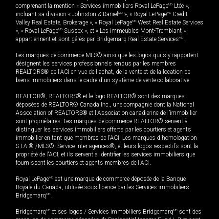
comprenant la mention « Services immobiliers Royal LePage
MD
Ltée »,
incluant sa division « Johnston & Daniel
MD
», « Royal LePage
MD
Credit
Valley Real Estate, Brokerage », « Royal LePage
MD
West Real Estate Services
», « Royal LePage
MD
Sussex », et « Les immeubles Mont-Tremblant »
appartiennent et sont gérés par Bridgemarq Real Estate Services
MD
.
Les marques de commerce MLS® ainsi que les logos qui s'y rapportent
désignent les services professionnels rendus par les membres
REALTORS® de l'ACI en vue de l'achat, de la vente et de la location de
biens immobiliers dans le cadre d'un système de vente collaborative.
REALTOR®, REALTORS® et le logo REALTOR® sont des marques
déposées de REALTOR® Canada Inc., une compagnie dont la National
Association of REALTORS® et l'Association canadienne de l’immobilier
sont propriétaires. Les marques de commerce REALTOR® servent à
distinguer les services immobiliers offerts par les courtiers et agents
immobilier en tant que membres de l'ACI. Les marques d'homologation
S.I.A.® /MLS®, Service inter-agences®, et leurs logos respectifs sont la
propriété de l'ACI, et ils servent à identifier les services immobiliers que
fournissent les courtiers et agents membres de l'ACI.
Royal LePage
MD
est une marque de commerce déposée de la Banque
Royale du Canada, utilisée sous licence par les Services immobiliers
Bridgemarq
MD
.
Bridgemarq
MD
et ses logos / Services immobiliers Bridgemarq
MD
sont des