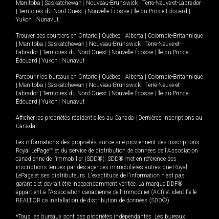
Manitoba
|
Saskatchewan
|
Nouveau-Brunswick
|
Terre-Neuve-et-Labrador
|
Territoires du Nord-Ouest
|
Nouvelle-Écosse
|
Île-du-Prince-Édouard
|
Yukon
|
Nunavut
.
Trouver des courtiers en
Ontario
|
Québec
|
Alberta
|
Colombie-Britannique
|
Manitoba
|
Saskatchewan
|
Nouveau-Brunswick
|
Terre-Neuve-et-
Labrador
|
Territoires du Nord-Ouest
|
Nouvelle-Écosse
|
Île-du-Prince-
Édouard
|
Yukon
|
Nunavut
Parcourir les bureaux en
Ontario
|
Québec
|
Alberta
|
Colombie-Britannique
|
Manitoba
|
Saskatchewan
|
Nouveau-Brunswick
|
Terre-Neuve-et-
Labrador
|
Territoires du Nord-Ouest
|
Nouvelle-Écosse
|
Île-du-Prince-
Édouard
|
Yukon
|
Nunavut
Afficher les propriétés résidentielles au Canada
|
Dernières inscriptions au
Canada
Les informations des propriétés sur ce site proviennent des inscriptions
Royal LePage
MD
et du service de distribution de données de l'Association
canadienne de l’immobilier (SDD®). SDD® met en référence des
inscriptions tenues par des agences immobilières autres que Royal
LePage et ses distributeurs. L'exactitude de l'information n'est pas
garantie et devrait être indépendamment vérifiée. La marque DDF®
appartient à l'Association canadienne de l’immobilier (ACI) et identifie le
REALTOR.ca Installation de distribution de données (SDD®).
*Tous les bureaux sont des propriétés indépendantes. Les bureaux