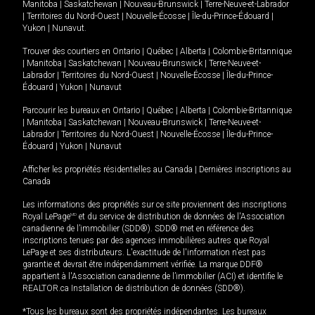
Manitoba
|
Saskatchewan
|
Nouveau-Brunswick
|
Terre-Neuve-et-Labrador
|
Territoires du Nord-Ouest
|
Nouvelle-Écosse
|
Île-du-Prince-Édouard
|
Yukon
|
Nunavut
.
Trouver des courtiers en
Ontario
|
Québec
|
Alberta
|
Colombie-Britannique
|
Manitoba
|
Saskatchewan
|
Nouveau-Brunswick
|
Terre-Neuve-et-
Labrador
|
Territoires du Nord-Ouest
|
Nouvelle-Écosse
|
Île-du-Prince-
Édouard
|
Yukon
|
Nunavut
Parcourir les bureaux en
Ontario
|
Québec
|
Alberta
|
Colombie-Britannique
|
Manitoba
|
Saskatchewan
|
Nouveau-Brunswick
|
Terre-Neuve-et-
Labrador
|
Territoires du Nord-Ouest
|
Nouvelle-Écosse
|
Île-du-Prince-
Édouard
|
Yukon
|
Nunavut
Afficher les propriétés résidentielles au Canada
|
Dernières inscriptions au
Canada
Les informations des propriétés sur ce site proviennent des inscriptions
Royal LePage
MD
et du service de distribution de données de l'Association
canadienne de l’immobilier (SDD®). SDD® met en référence des
inscriptions tenues par des agences immobilières autres que Royal
LePage et ses distributeurs. L'exactitude de l'information n'est pas
garantie et devrait être indépendamment vérifiée. La marque DDF®
appartient à l'Association canadienne de l’immobilier (ACI) et identifie le
REALTOR.ca Installation de distribution de données (SDD®).
*Tous les bureaux sont des propriétés indépendantes. Les bureaux