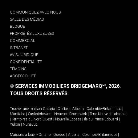
COMMUNIQUEZ AVEC NOUS
SALLE DES MÉDIAS
BLOGUE
PROPRIÉTÉS LUXUEUSES
COMMERCIAL
INTRANET
AVIS JURIDIQUE
CONFIDENTIALITÉ
TÉMOINS
ACCESSIBILITÉ
© SERVICES IMMOBILIERS BRIDGEMARQ
, 2026.
MD
TOUS DROITS RÉSERVÉS.
Trouver une maison
Ontario
|
Québec
|
Alberta
|
Colombie-Britannique
|
Manitoba
|
Saskatchewan
|
Nouveau-Brunswick
|
Terre-Neuve-et-Labrador
|
Territoires du Nord-Ouest
|
Nouvelle-Écosse
|
Île-du-Prince-Édouard
|
Yukon
|
Nunavut
.
Maisons à louer -
Ontario
|
Québec
|
Alberta
|
Colombie-Britannique
|