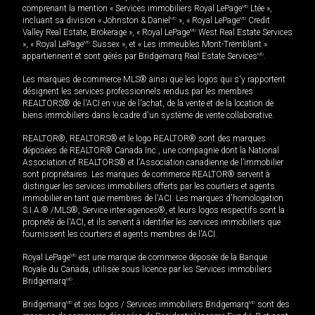
comprenant la mention « Services immobiliers Royal LePage
MD
Ltée »,
incluant sa division « Johnston & Daniel
MD
», « Royal LePage
MD
Credit
Valley Real Estate, Brokerage », « Royal LePage
MD
West Real Estate Services
», « Royal LePage
MD
Sussex », et « Les immeubles Mont-Tremblant »
appartiennent et sont gérés par Bridgemarq Real Estate Services
MD
.
Les marques de commerce MLS® ainsi que les logos qui s'y rapportent
désignent les services professionnels rendus par les membres
REALTORS® de l'ACI en vue de l'achat, de la vente et de la location de
biens immobiliers dans le cadre d'un système de vente collaborative.
REALTOR®, REALTORS® et le logo REALTOR® sont des marques
déposées de REALTOR® Canada Inc., une compagnie dont la National
Association of REALTORS® et l'Association canadienne de l’immobilier
sont propriétaires. Les marques de commerce REALTOR® servent à
distinguer les services immobiliers offerts par les courtiers et agents
immobilier en tant que membres de l'ACI. Les marques d'homologation
S.I.A.® /MLS®, Service inter-agences®, et leurs logos respectifs sont la
propriété de l'ACI, et ils servent à identifier les services immobiliers que
fournissent les courtiers et agents membres de l'ACI.
Royal LePage
MD
est une marque de commerce déposée de la Banque
Royale du Canada, utilisée sous licence par les Services immobiliers
Bridgemarq
MD
.
Bridgemarq
MD
et ses logos / Services immobiliers Bridgemarq
MD
sont des