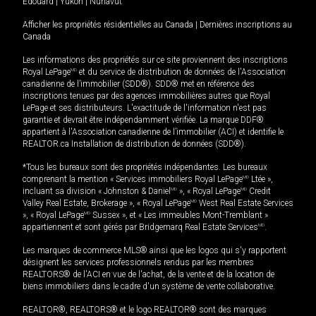
Édouard
|
Yukon
|
Nunavut
Afficher les propriétés résidentielles au Canada
|
Dernières inscriptions au
Canada
Les informations des propriétés sur ce site proviennent des inscriptions
Royal LePage
MD
et du service de distribution de données de l'Association
canadienne de l’immobilier (SDD®). SDD® met en référence des
inscriptions tenues par des agences immobilières autres que Royal
LePage et ses distributeurs. L'exactitude de l'information n'est pas
garantie et devrait être indépendamment vérifiée. La marque DDF®
appartient à l'Association canadienne de l’immobilier (ACI) et identifie le
REALTOR.ca Installation de distribution de données (SDD®).
*Tous les bureaux sont des propriétés indépendantes. Les bureaux
comprenant la mention « Services immobiliers Royal LePage
MD
Ltée »,
incluant sa division « Johnston & Daniel
MD
», « Royal LePage
MD
Credit
Valley Real Estate, Brokerage », « Royal LePage
MD
West Real Estate Services
», « Royal LePage
MD
Sussex », et « Les immeubles Mont-Tremblant »
appartiennent et sont gérés par Bridgemarq Real Estate Services
MD
.
Les marques de commerce MLS® ainsi que les logos qui s'y rapportent
désignent les services professionnels rendus par les membres
REALTORS® de l'ACI en vue de l'achat, de la vente et de la location de
biens immobiliers dans le cadre d'un système de vente collaborative.
REALTOR®, REALTORS® et le logo REALTOR® sont des marques