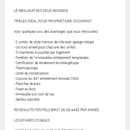
LE MEILLEUR DES DEUX MONDES!
TRIPLEX IDÉAL POUR PROPRIÉTAIRE OCCUPANT!
Voici quelques-uns des avantages que vous retrouverez:
- 2 unités de style maison de ville avec garage intégré
- Un cour arrière pour chacune des unités
- 3 chambres à coucher par logement
- Fenêtres de l'immeubles entièrement remplacées
- Certification de rendement éco-énergétique
- Thermopompe
- Unité de climatisation
- Cuisine du 447 entièrement rénovée 2026
- Plancher de bois
- Foyer au bois
- Immeuble sur coin de rue
- Secteur paisible
REVENUS POTENTIELS BRUT DE 60 444$ PAR ANNÉE
LOCATAIRES STABLES