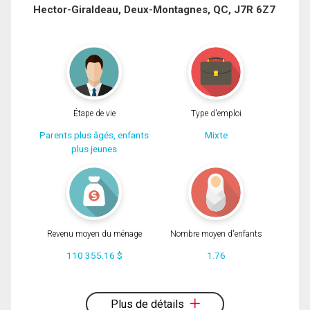
Hector-Giraldeau, Deux-Montagnes, QC, J7R 6Z7
Téléphone
(Optionnel)
Message
Étape de vie
Type d'emploi
Parents plus âgés, enfants
Mixte
plus jeunes
Revenu moyen du ménage
Nombre moyen d'enfants
110 355.16 $
1.76
En cliquant sur le bouton « soumettre », vous consentez à nos conditions
d'utilisation et vous nous fournissez l'autorisation écrite de communiquer avec
vous.
Plus de détails