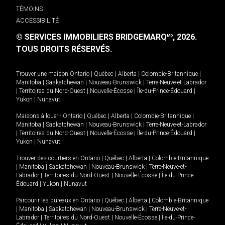
TÉMOINS
ACCESSIBILITÉ
© SERVICES IMMOBILIERS BRIDGEMARQ
, 2026.
MD
TOUS DROITS RÉSERVÉS.
Trouver une maison
Ontario
|
Québec
|
Alberta
|
Colombie-Britannique
|
Manitoba
|
Saskatchewan
|
Nouveau-Brunswick
|
Terre-Neuve-et-Labrador
|
Territoires du Nord-Ouest
|
Nouvelle-Écosse
|
Île-du-Prince-Édouard
|
Yukon
|
Nunavut
.
Maisons à louer -
Ontario
|
Québec
|
Alberta
|
Colombie-Britannique
|
Manitoba
|
Saskatchewan
|
Nouveau-Brunswick
|
Terre-Neuve-et-Labrador
|
Territoires du Nord-Ouest
|
Nouvelle-Écosse
|
Île-du-Prince-Édouard
|
Yukon
|
Nunavut
.
Trouver des courtiers en
Ontario
|
Québec
|
Alberta
|
Colombie-Britannique
|
Manitoba
|
Saskatchewan
|
Nouveau-Brunswick
|
Terre-Neuve-et-
Labrador
|
Territoires du Nord-Ouest
|
Nouvelle-Écosse
|
Île-du-Prince-
Édouard
|
Yukon
|
Nunavut
Parcourir les bureaux en
Ontario
|
Québec
|
Alberta
|
Colombie-Britannique
|
Manitoba
|
Saskatchewan
|
Nouveau-Brunswick
|
Terre-Neuve-et-
Labrador
|
Territoires du Nord-Ouest
|
Nouvelle-Écosse
|
Île-du-Prince-