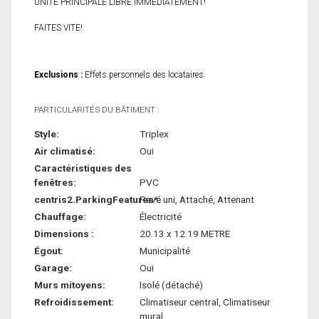
UNITÉ PRINCIPALE LIBRE IMMÉDIATEMENT!
FAITES VITE!
Exclusions :
Effets personnels des locataires
PARTICULARITÉS DU BÂTIMENT :
Style:
Triplex
Air climatisé:
Oui
Caractéristiques des
fenêtres:
PVC
centris2.ParkingFeatures*:
Pavé uni, Attaché, Attenant
Chauffage:
Électricité
Dimensions :
20.13 x 12.19 METRE
Égout:
Municipalité
Garage:
Oui
Murs mitoyens:
Isolé (détaché)
Refroidissement:
Climatiseur central, Climatiseur
mural