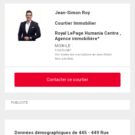
Jean-Simon Roy
Courtier Immobilier
Royal LePage Humania Centre ,
Agence immobilière*
MOBILE :
514.570.2467
Voir toutes les inscriptions de Jean-Simon
Mon site Web
Contacter ce courtier
Demander des infos sur cette inscription
PUBLICITÉ
Prénom
et
Nom
Courriel
Données démographiques de 445 - 449 Rue