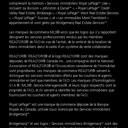
comprenant la mention « Services immobiliers Royal LePage
MD
Ltée »,
incluant sa division « Johnston & Daniel
MD
», « Royal LePage
MD
Credit
Valley Real Estate, Brokerage », « Royal LePage
MD
West Real Estate Services
», « Royal LePage
MD
Sussex », et « Les immeubles Mont-Tremblant »
appartiennent et sont gérés par Bridgemarq Real Estate Services
MD
.
Les marques de commerce MLS® ainsi que les logos qui s'y rapportent
désignent les services professionnels rendus par les membres
REALTORS® de l'ACI en vue de l'achat, de la vente et de la location de
biens immobiliers dans le cadre d'un système de vente collaborative.
REALTOR®, REALTORS® et le logo REALTOR® sont des marques
déposées de REALTOR® Canada Inc., une compagnie dont la National
Association of REALTORS® et l'Association canadienne de l’immobilier
sont propriétaires. Les marques de commerce REALTOR® servent à
distinguer les services immobiliers offerts par les courtiers et agents
immobilier en tant que membres de l'ACI. Les marques d'homologation
S.I.A.® /MLS®, Service inter-agences®, et leurs logos respectifs sont la
propriété de l'ACI, et ils servent à identifier les services immobiliers que
fournissent les courtiers et agents membres de l'ACI.
Royal LePage
MD
est une marque de commerce déposée de la Banque
Royale du Canada, utilisée sous licence par les Services immobiliers
Bridgemarq
MD
.
Bridgemarq
MD
et ses logos / Services immobiliers Bridgemarq
MD
sont des