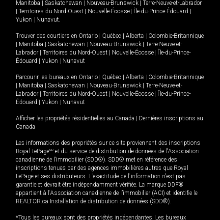
Manitoba
|
Saskatchewan
|
Nouveau-Brunswick
|
Terre-Neuve-et-Labrador
|
Territoires du Nord-Ouest
|
Nouvelle-Écosse
|
Île-du-Prince-Édouard
|
Yukon
|
Nunavut
.
Trouver des courtiers en
Ontario
|
Québec
|
Alberta
|
Colombie-Britannique
|
Manitoba
|
Saskatchewan
|
Nouveau-Brunswick
|
Terre-Neuve-et-
Labrador
|
Territoires du Nord-Ouest
|
Nouvelle-Écosse
|
Île-du-Prince-
Édouard
|
Yukon
|
Nunavut
Parcourir les bureaux en
Ontario
|
Québec
|
Alberta
|
Colombie-Britannique
|
Manitoba
|
Saskatchewan
|
Nouveau-Brunswick
|
Terre-Neuve-et-
Labrador
|
Territoires du Nord-Ouest
|
Nouvelle-Écosse
|
Île-du-Prince-
Édouard
|
Yukon
|
Nunavut
Afficher les propriétés résidentielles au Canada
|
Dernières inscriptions au
Canada
Les informations des propriétés sur ce site proviennent des inscriptions
Royal LePage
MD
et du service de distribution de données de l'Association
canadienne de l’immobilier (SDD®). SDD® met en référence des
inscriptions tenues par des agences immobilières autres que Royal
LePage et ses distributeurs. L'exactitude de l'information n'est pas
garantie et devrait être indépendamment vérifiée. La marque DDF®
appartient à l'Association canadienne de l’immobilier (ACI) et identifie le
REALTOR.ca Installation de distribution de données (SDD®).
*Tous les bureaux sont des propriétés indépendantes. Les bureaux