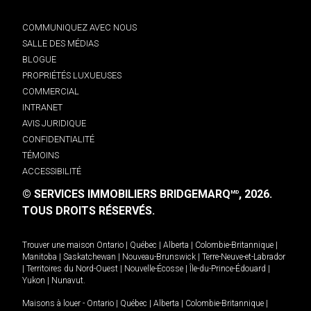
COMMUNIQUEZ AVEC NOUS
SALLE DES MÉDIAS
BLOGUE
PROPRIÉTÉS LUXUEUSES
COMMERCIAL
INTRANET
AVIS JURIDIQUE
CONFIDENTIALITÉ
TÉMOINS
ACCESSIBILITÉ
© SERVICES IMMOBILIERS BRIDGEMARQ
, 2026.
MD
TOUS DROITS RÉSERVÉS.
Trouver une maison
Ontario
|
Québec
|
Alberta
|
Colombie-Britannique
|
Manitoba
|
Saskatchewan
|
Nouveau-Brunswick
|
Terre-Neuve-et-Labrador
|
Territoires du Nord-Ouest
|
Nouvelle-Écosse
|
Île-du-Prince-Édouard
|
Yukon
|
Nunavut
.
Maisons à louer -
Ontario
|
Québec
|
Alberta
|
Colombie-Britannique
|