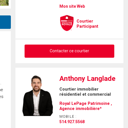
Mon site Web
Courtier
Participant
Contacter ce courtier
Demander des infos sur cette
Anthony Langlade
.
inscription
Courtier immobilier
ne
résidentiel et commercial
Prénom
es
et
Royal LePage Patrimoine ,
Nom
Agence immobilière*
Courriel
MOBILE :
514.927.5568
Téléphone