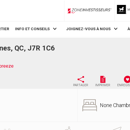
ZoneInvestisseurs RLP
TIER
INFO ET CONSEILS
JOIGNEZ-VOUS À NOUS
À
nes, QC, J7R 1C6
breeze
PARTAGER
IMPRIMER
ENREGI
None Chamb