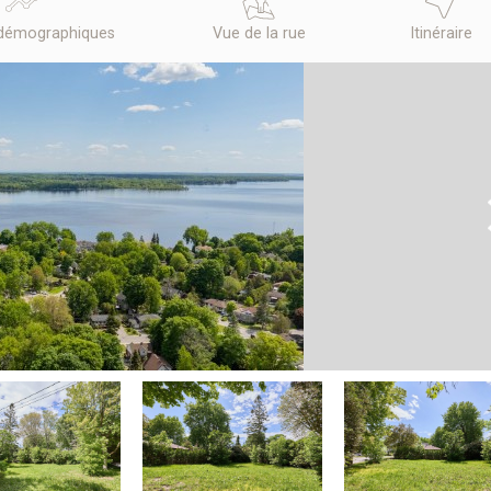
démographiques
Vue de la rue
Itinéraire
N