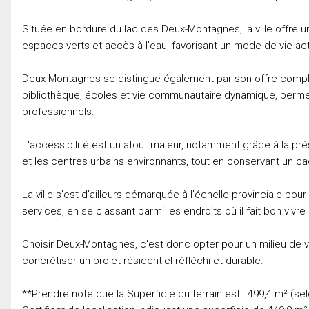
Située en bordure du lac des Deux-Montagnes, la ville offre
espaces verts et accès à l'eau, favorisant un mode de vie acti
Deux-Montagnes se distingue également par son offre complète 
bibliothèque, écoles et vie communautaire dynamique, perm
professionnels.
L'accessibilité est un atout majeur, notamment grâce à la pr
et les centres urbains environnants, tout en conservant un cad
La ville s'est d'ailleurs démarquée à l'échelle provinciale pou
services, en se classant parmi les endroits où il fait bon vivr
Choisir Deux-Montagnes, c'est donc opter pour un milieu de vi
concrétiser un projet résidentiel réfléchi et durable.
**Prendre note que la Superficie du terrain est : 499,4 m² (selo