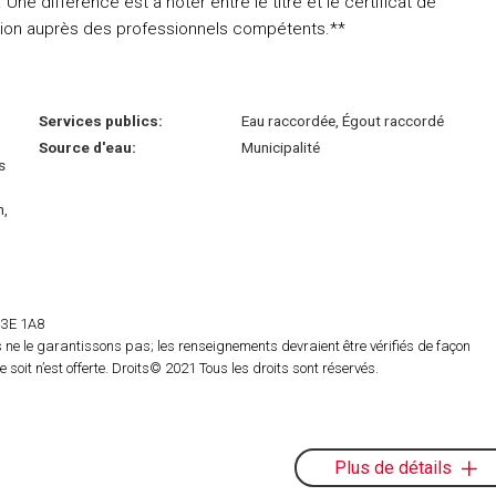
 Une différence est à noter entre le titre et le certificat de
ication auprès des professionnels compétents.**
Services publics:
Eau raccordée, Égout raccordé
Source d'eau:
Municipalité
s
n,
 H3E 1A8
ne le garantissons pas; les renseignements devraient être vérifiés de façon
oit n’est offerte. Droits© 2021 Tous les droits sont réservés.
Plus de détails