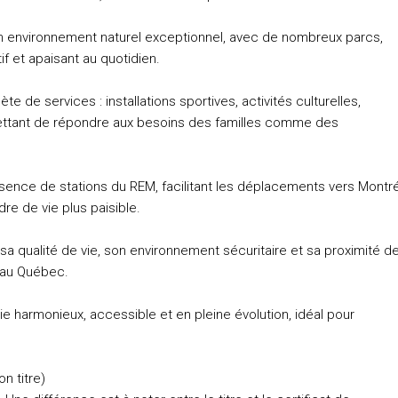
 un environnement naturel exceptionnel, avec de nombreux parcs,
f et apaisant au quotidien.
de services : installations sportives, activités culturelles,
ettant de répondre aux besoins des familles comme des
ésence de stations du REM, facilitant les déplacements vers Montr
re de vie plus paisible.
r sa qualité de vie, son environnement sécuritaire et sa proximité d
e au Québec.
e harmonieux, accessible et en pleine évolution, idéal pour
n titre)