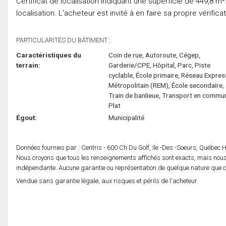
Certificat de localisation indiquant une superficie de 449,8 m².
localisation. L'acheteur est invité à en faire sa propre vérif
PARTICULARITÉS DU BÂTIMENT :
Caractéristiques du
Coin de rue, Autoroute, Cégep,
terrain:
Garderie/CPE, Hôpital, Parc, Piste
cyclable, École primaire, Réseau Expres
Métropolitain (REM), École secondaire,
Train de banlieue, Transport en commu
Plat
Égout:
Municipalité
Données fournies par : Centris - 600 Ch Du Golf, Ile -Des -Soeurs, Québec
Nous croyons que tous les renseignements affichés sont exacts, mais nous 
indépendante. Aucune garantie ou représentation de quelque nature que ce s
Vendue sans garantie légale, aux risques et périls de l'acheteur.