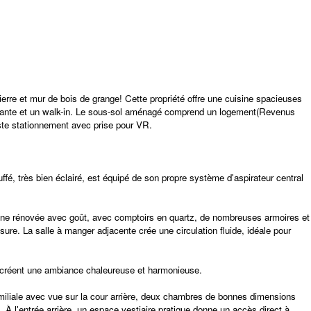
re et mur de bois de grange! Cette propriété offre une cuisine spacieuses
ttenante et un walk-in. Le sous-sol aménagé comprend un logement(Revenus
ste stationnement avec prise pour VR.
é, très bien éclairé, est équipé de son propre système d'aspirateur central
isine rénovée avec goût, avec comptoirs en quartz, de nombreuses armoires et
ure. La salle à manger adjacente crée une circulation fluide, idéale pour
ui créent une ambiance chaleureuse et harmonieuse.
familiale avec vue sur la cour arrière, deux chambres de bonnes dimensions
À l'entrée arrière, un espace vestiaire pratique donne un accès direct à