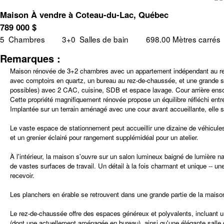
Maison À vendre à Coteau-du-Lac, Québec
789 000
$
5
Chambres
3+0
Salles de bain
698.00 Mètres carrés
Remarques :
Maison rénovée de 3+2 chambres avec un appartement indépendant au rez-
avec comptoirs en quartz, un bureau au rez-de-chaussée, et une grande sa
possibles) avec 2 CAC, cuisine, SDB et espace lavage. Cour arrière ensol
Cette propriété magnifiquement rénovée propose un équilibre réfléchi entr
Implantée sur un terrain aménagé avec une cour avant accueillante, elle s
Le vaste espace de stationnement peut accueillir une dizaine de véhicules
et un grenier éclairé pour rangement supplémidéal pour un atelier.
À l'intérieur, la maison s'ouvre sur un salon lumineux baigné de lumière
de vastes surfaces de travail. Un détail à la fois charmant et unique -- u
recevoir.
Les planchers en érable se retrouvent dans une grande partie de la maiso
Le rez-de-chaussée offre des espaces généreux et polyvalents, incluant un
(dont une actuellement aménagée en bureau), ainsi qu'une élégante salle d