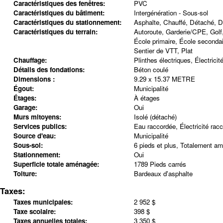
Caractéristiques des fenêtres:
PVC
Caractéristiques du bâtiment:
Intergénération - Sous-sol
Caractéristiques du stationnement:
Asphalte, Chauffé, Détaché, 
Caractéristiques du terrain:
Autoroute, Garderie/CPE, Golf,
École primaire, École secondai
Sentier de VTT, Plat
Chauffage:
Plinthes électriques, Électricit
Détails des fondations:
Béton coulé
Dimensions :
9.29 x 15.37 METRE
Égout:
Municipalité
Étages:
À étages
Garage:
Oui
Murs mitoyens:
Isolé (détaché)
Services publics:
Eau raccordée, Électricité rac
Source d'eau:
Municipalité
Sous-sol:
6 pieds et plus, Totalement a
Stationnement:
Oui
Superficie totale aménagée:
1789 Pieds carrés
Toiture:
Bardeaux d'asphalte
Taxes:
Taxes municipales:
2 952 $
Taxe scolaire:
398 $
Taxes annuelles totales:
3 350 $