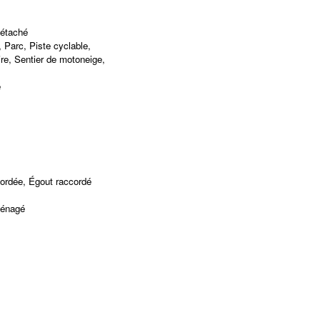
Détaché
 Parc, Piste cyclable,
re, Sentier de motoneige,
é
cordée, Égout raccordé
ménagé