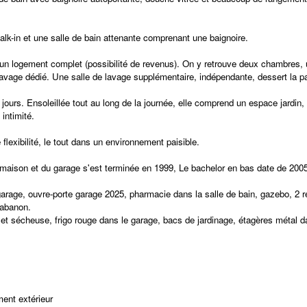
walk-in et une salle de bain attenante comprenant une baignoire.
 logement complet (possibilité de revenus). On y retrouve deux chambres, une
vage dédié. Une salle de lavage supplémentaire, indépendante, dessert la par
x jours. Ensoleillée tout au long de la journée, elle comprend un espace jardin,
intimité.
flexibilité, le tout dans un environnement paisible.
a maison et du garage s'est terminée en 1999, Le bachelor en bas date de 200
arage, ouvre-porte garage 2025, pharmacie dans la salle de bain, gazebo, 2 réf
cabanon.
 et sécheuse, frigo rouge dans le garage, bacs de jardinage, étagères métal d
ent extérieur