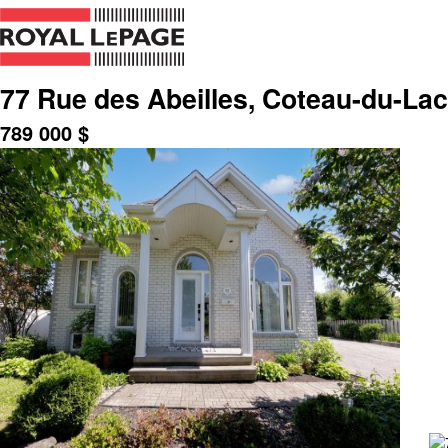
77 Rue des Abeilles, Coteau-du-La
789 000
$