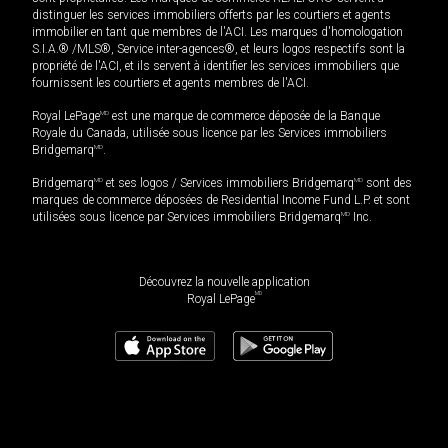
distinguer les services immobiliers offerts par les courtiers et agents
immobilier en tant que membres de l'ACI. Les marques d'homologation
S.I.A.® /MLS®, Service inter-agences®, et leurs logos respectifs sont la
propriété de l'ACI, et ils servent à identifier les services immobiliers que
fournissent les courtiers et agents membres de l'ACI.
Royal LePage
MD
est une marque de commerce déposée de la Banque
Royale du Canada, utilisée sous licence par les Services immobiliers
Bridgemarq
MD
.
Bridgemarq
MD
et ses logos / Services immobiliers Bridgemarq
MD
sont des
marques de commerce déposées de Residential Income Fund L.P. et sont
utilisées sous licence par Services immobiliers Bridgemarq
MD
Inc.
Découvrez la nouvelle application
MD
Royal LePage
414 500
$
Planifier une visite
Demander plus d'information