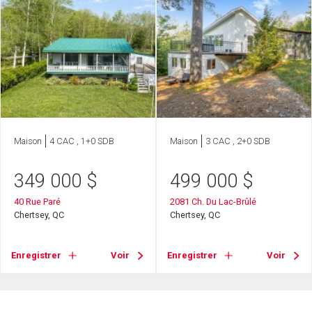
Maison
4 CAC , 1+0 SDB
Maison
3 CAC , 2+0 SDB
349 000
$
499 000
$
40 Rue Paré
2081 Ch. Du Lac-Brûlé
Chertsey, QC
Chertsey, QC
Enregistrer
Voir
Enregistrer
Voir