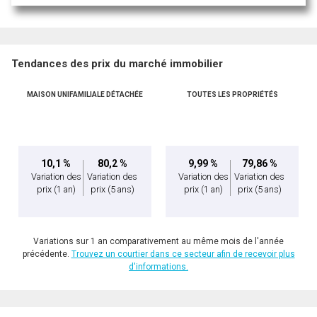
Tendances des prix du marché immobilier
MAISON UNIFAMILIALE DÉTACHÉE
TOUTES LES PROPRIÉTÉS
En cliquant sur le bouton « soumettre », vous consentez à nos conditions d'utilisation et
vous nous fournissez l'autorisation écrite de communiquer avec vous.
10,1 %
80,2 %
9,99 %
79,86 %
Variation des
Variation des
Variation des
Variation des
prix
(1 an)
prix
(5 ans)
prix
(1 an)
prix
(5 ans)
Variations sur 1 an comparativement au même mois de l'année
précédente.
Trouvez un courtier dans ce secteur afin de recevoir plus
d'informations.