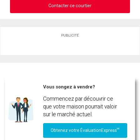
Contacter ce courtier
Demander des infos sur cette inscription
PUBLICITÉ
Prénom
et
Nom
Courriel
Téléphone
(Optionnel)
Vous songez à vendre?
Message
Commencez par découvrir ce
que votre maison pourrait valoir
sur le marché actuel.
MC
Obtenez votre ÉvaluationExpress