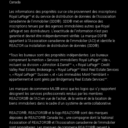
Canada
Les informations des propriétés sur ce site proviennent des inscriptions
Royal LePage
MD
et du service de distribution de données de l'Association
canadienne de l’immobilier (SDD®). SDD® met en référence des
inscriptions tenues par des agences immobilières autres que Royal
LePage et ses distributeurs. L'exactitude de l'information n'est pas
garantie et devrait être indépendamment vérifiée. La marque DDF®
appartient à l'Association canadienne de l’immobilier (ACI) et identifie le
REALTOR.ca Installation de distribution de données (SDD®).
*Tous les bureaux sont des propriétés indépendantes. Les bureaux
comprenant la mention « Services immobiliers Royal LePage
MD
Ltée »,
incluant sa division « Johnston & Daniel
MD
», « Royal LePage
MD
Credit
Valley Real Estate, Brokerage », « Royal LePage
MD
West Real Estate Services
», « Royal LePage
MD
Sussex », et « Les immeubles Mont-Tremblant »
appartiennent et sont gérés par Bridgemarq Real Estate Services
MD
.
Les marques de commerce MLS® ainsi que les logos qui s'y rapportent
désignent les services professionnels rendus par les membres
REALTORS® de l'ACI en vue de l'achat, de la vente et de la location de
biens immobiliers dans le cadre d'un système de vente collaborative.
REALTOR®, REALTORS® et le logo REALTOR® sont des marques
déposées de REALTOR® Canada Inc., une compagnie dont la National
Association of REALTORS® et l'Association canadienne de l’immobilier
sont propriétaires. Les marques de commerce REALTOR® servent à