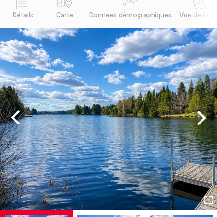
Détails
Carte
Données démographiques
Vue de la r
Previous
Next