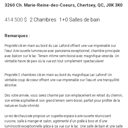
3260 Ch. Marie-Reine-des-Coeurs, Chertsey, QC, J0K 3K0
2 Chambres
1+0 Salles de bain
414 500
$
Remarques :
Propriété clé en main au bord du Lac Lafond offrant une vue imprenable sur
l'eau! Aire ouverte lumineuse avec panorama exceptionnel, chambre principale
avec balcon sur le lac. Terrain intime semi-boisé avec magnifique véranda. Un
véritable havre de paix où la vue est tout simplement spectaculaire!
Propriété 2 chambres clé en main au bord du magnifique Lac Lafond! Un
véritable coup de coeur offrant une vue imprenable sur l'eau et une tranquillité
absolue.
Dès votre arrivée, vous serez charmé par son emplacement en retrait du chemin,
son entrée asphaltée et son grand terrain semi-boisé, parfait pour profiter de la
nature en toute intimité.
Le rez-de-chaussée propose un superbe espace à aire ouverte réunissant
cuisine, salle à manger et salon, agrémenté d'un poêle à bois et d'une
luminosité exceptionnelle grâce à sa vue sur le lac. Une salle de bain et une salle