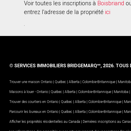
Voir toutes les inscriptions à
Boisbriand
ou
entrez l'adresse de la propriété
ici
.
© SERVICES IMMOBILIERS BRIDGEMARQ
, 2026.
TOUS D
MD
Trouver une maison
Ontario
|
Québec
|
Alberta
|
Colombie-Britannique
|
Manitob
Maisons à louer -
Ontario
|
Québec
|
Alberta
|
Colombie-Britannique
|
Manitoba
|
Trouver des courtiers en
Ontario
|
Québec
|
Alberta
|
Colombie-Britannique
|
Man
Parcourir les bureaux en
Ontario
|
Québec
|
Alberta
|
Colombie-Britannique
|
Man
Afficher les propriétés résidentielles au Canada
|
Dernières inscriptions au Cana