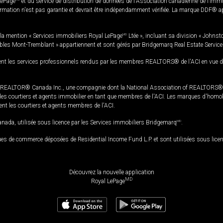
LePage
et du service de distribution de données de l'Association canadienne de l’im
rmation n'est pas garantie et devrait être indépendamment vérifiée. La marque DDF® appa
la mention « Services immobiliers Royal LePage
MD
Ltée », incluant sa division « Johnst
bles Mont-Tremblant » appartiennent et sont gérés par Bridgemarq Real Estate Servic
 les services professionnels rendus par les membres REALTORS® de l'ACI en vue de l'a
TOR® Canada Inc., une compagnie dont la National Association of REALTORS® et l'
s courtiers et agents immobilier en tant que membres de l'ACI. Les marques d'homolog
ssent les courtiers et agents membres de l'ACI.
da, utilisée sous licence par les Services immobiliers Bridgemarq
MD
.
s de commerce déposées de Residential Income Fund L.P. et sont utilisées sous lice
Découvrez la nouvelle application
MD
Royal LePage