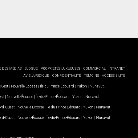
E DES MÉDIAS
BLOGUE
PROPRIÉTÉS LUXUEUSES
COMMERCIAL
INTRANET
AVIS JURIDIQUE
CONFIDENTIALITÉ
TÉMOINS
ACCESSIBILITÉ
-Ouest
|
Nouvelle-Écosse
|
Île-du-Prince-Édouard
|
Yukon
|
Nunavut
.
est
|
Nouvelle-Écosse
|
Île-du-Prince-Édouard
|
Yukon
|
Nunavut
.
Nord-Ouest
|
Nouvelle-Écosse
|
Île-du-Prince-Édouard
|
Yukon
|
Nunavut
Nord-Ouest
|
Nouvelle-Écosse
|
Île-du-Prince-Édouard
|
Yukon
|
Nunavut