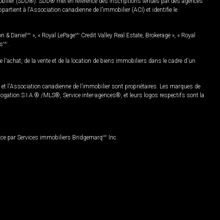
mobilier (SDD®). SDD® met en référence des inscriptions tenues par des agences
rtient à l'Association canadienne de l’immobilier (ACI) et identifie le
on & Daniel
MD
», « Royal LePage
MD
Credit Valley Real Estate, Brokerage », « Royal
es
MD
.
chat, de la vente et de la location de biens immobiliers dans le cadre d'un
Association canadienne de l’immobilier sont propriétaires. Les marques de
ation S.I.A.® /MLS®, Service inter-agences®, et leurs logos respectifs sont la
nce par Services immobiliers Bridgemarq
MD
Inc.