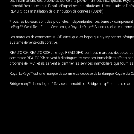
Les informations des propriétés sur ce site proviennent des inscriptions Royal 
immobilières autres que Royal LePage et ses distributeurs. L'exactitude de l'info
REALTOR.ca Installation de distribution de données (SDD®).
*Tous les bureaux sont des propriétés indépendantes. Les bureaux comprenant 
LePage
MD
West Real Estate Services », « Royal LePage
MD
Sussex », et « Les immeu
Les marques de commerce MLS® ainsi que les logos qui s'y rapportent désignent
système de vente collaborative.
REALTOR®, REALTORS® et le logo REALTOR® sont des marques déposées de REAL
commerce REALTOR® servent à distinguer les services immobiliers offerts par le
propriété de l'ACI, et ils servent à identifier les services immobiliers que fourni
Royal LePage
MD
est une marque de commerce déposée de la Banque Royale du Cana
Bridgemarq
MD
et ses logos / Services immobiliers Bridgemarq
MD
sont des marque