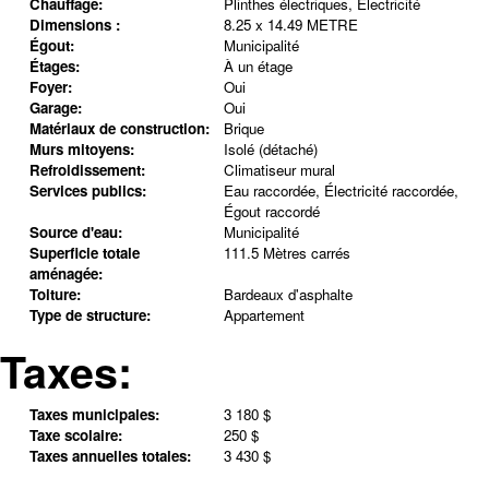
Chauffage:
Plinthes électriques, Électricité
Dimensions :
8.25 x 14.49 METRE
Égout:
Municipalité
Étages:
À un étage
Foyer:
Oui
Garage:
Oui
Matériaux de construction:
Brique
Murs mitoyens:
Isolé (détaché)
Refroidissement:
Climatiseur mural
Services publics:
Eau raccordée, Électricité raccordée,
Égout raccordé
Source d'eau:
Municipalité
Superficie totale
111.5 Mètres carrés
aménagée:
Toiture:
Bardeaux d'asphalte
Type de structure:
Appartement
Taxes:
Taxes municipales:
3 180 $
Taxe scolaire:
250 $
Taxes annuelles totales:
3 430 $