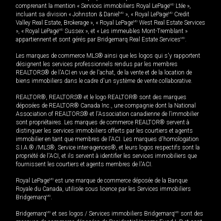
comprenant la mention « Services immobiliers Royal LePage
MD
Ltée »,
incluant sa division « Johnston & Daniel
MD
», « Royal LePage
MD
Credit
Valley Real Estate, Brokerage », « Royal LePage
MD
West Real Estate Services
», « Royal LePage
MD
Sussex », et « Les immeubles Mont-Tremblant »
appartiennent et sont gérés par Bridgemarq Real Estate Services
MD
.
Les marques de commerce MLS® ainsi que les logos qui s'y rapportent
désignent les services professionnels rendus par les membres
REALTORS® de l'ACI en vue de l'achat, de la vente et de la location de
biens immobiliers dans le cadre d'un système de vente collaborative.
REALTOR®, REALTORS® et le logo REALTOR® sont des marques
déposées de REALTOR® Canada Inc., une compagnie dont la National
Association of REALTORS® et l'Association canadienne de l’immobilier
sont propriétaires. Les marques de commerce REALTOR® servent à
distinguer les services immobiliers offerts par les courtiers et agents
immobilier en tant que membres de l'ACI. Les marques d'homologation
S.I.A.® /MLS®, Service inter-agences®, et leurs logos respectifs sont la
propriété de l'ACI, et ils servent à identifier les services immobiliers que
fournissent les courtiers et agents membres de l'ACI.
Royal LePage
MD
est une marque de commerce déposée de la Banque
Royale du Canada, utilisée sous licence par les Services immobiliers
Bridgemarq
MD
.
Bridgemarq
MD
et ses logos / Services immobiliers Bridgemarq
MD
sont des