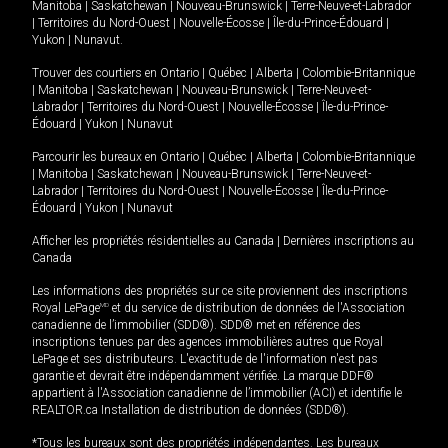
Manitoba
|
Saskatchewan
|
Nouveau-Brunswick
|
Terre-Neuve-et-Labrador
|
Territoires du Nord-Ouest
|
Nouvelle-Écosse
|
Île-du-Prince-Édouard
|
Yukon
|
Nunavut
.
Trouver des courtiers en
Ontario
|
Québec
|
Alberta
|
Colombie-Britannique
|
Manitoba
|
Saskatchewan
|
Nouveau-Brunswick
|
Terre-Neuve-et-
Labrador
|
Territoires du Nord-Ouest
|
Nouvelle-Écosse
|
Île-du-Prince-
Édouard
|
Yukon
|
Nunavut
Parcourir les bureaux en
Ontario
|
Québec
|
Alberta
|
Colombie-Britannique
|
Manitoba
|
Saskatchewan
|
Nouveau-Brunswick
|
Terre-Neuve-et-
Labrador
|
Territoires du Nord-Ouest
|
Nouvelle-Écosse
|
Île-du-Prince-
Édouard
|
Yukon
|
Nunavut
Afficher les propriétés résidentielles au Canada
|
Dernières inscriptions au
Canada
Les informations des propriétés sur ce site proviennent des inscriptions
Royal LePage
MD
et du service de distribution de données de l'Association
canadienne de l’immobilier (SDD®). SDD® met en référence des
inscriptions tenues par des agences immobilières autres que Royal
LePage et ses distributeurs. L'exactitude de l'information n'est pas
garantie et devrait être indépendamment vérifiée. La marque DDF®
appartient à l'Association canadienne de l’immobilier (ACI) et identifie le
REALTOR.ca Installation de distribution de données (SDD®).
*Tous les bureaux sont des propriétés indépendantes. Les bureaux