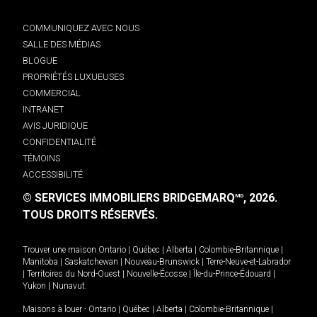
COMMUNIQUEZ AVEC NOUS
SALLE DES MÉDIAS
BLOGUE
PROPRIÉTÉS LUXUEUSES
COMMERCIAL
INTRANET
AVIS JURIDIQUE
CONFIDENTIALITÉ
TÉMOINS
ACCESSIBILITÉ
© SERVICES IMMOBILIERS BRIDGEMARQ
, 2026.
MD
TOUS DROITS RÉSERVÉS.
Trouver une maison
Ontario
|
Québec
|
Alberta
|
Colombie-Britannique
|
Manitoba
|
Saskatchewan
|
Nouveau-Brunswick
|
Terre-Neuve-et-Labrador
|
Territoires du Nord-Ouest
|
Nouvelle-Écosse
|
Île-du-Prince-Édouard
|
Yukon
|
Nunavut
.
Maisons à louer -
Ontario
|
Québec
|
Alberta
|
Colombie-Britannique
|