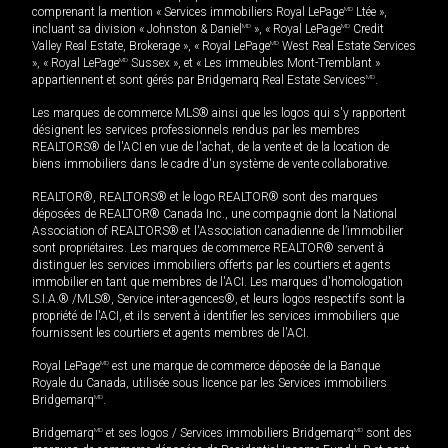
comprenant la mention « Services immobiliers Royal LePage
MD
Ltée »,
incluant sa division « Johnston & Daniel
MD
», « Royal LePage
MD
Credit
Valley Real Estate, Brokerage », « Royal LePage
MD
West Real Estate Services
», « Royal LePage
MD
Sussex », et « Les immeubles Mont-Tremblant »
appartiennent et sont gérés par Bridgemarq Real Estate Services
MD
.
Les marques de commerce MLS® ainsi que les logos qui s'y rapportent
désignent les services professionnels rendus par les membres
REALTORS® de l'ACI en vue de l'achat, de la vente et de la location de
biens immobiliers dans le cadre d'un système de vente collaborative.
REALTOR®, REALTORS® et le logo REALTOR® sont des marques
déposées de REALTOR® Canada Inc., une compagnie dont la National
Association of REALTORS® et l'Association canadienne de l’immobilier
sont propriétaires. Les marques de commerce REALTOR® servent à
distinguer les services immobiliers offerts par les courtiers et agents
immobilier en tant que membres de l'ACI. Les marques d'homologation
S.I.A.® /MLS®, Service inter-agences®, et leurs logos respectifs sont la
propriété de l'ACI, et ils servent à identifier les services immobiliers que
fournissent les courtiers et agents membres de l'ACI.
Royal LePage
MD
est une marque de commerce déposée de la Banque
Royale du Canada, utilisée sous licence par les Services immobiliers
Bridgemarq
MD
.
Bridgemarq
MD
et ses logos / Services immobiliers Bridgemarq
MD
sont des