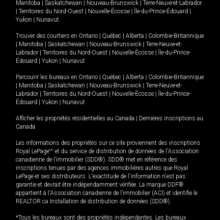
Manitoba
|
Saskatchewan
|
Nouveau-Brunswick
|
Terre-Neuve-et-Labrador
|
Territoires du Nord-Ouest
|
Nouvelle-Écosse
|
Île-du-Prince-Édouard
|
Yukon
|
Nunavut
.
Trouver des courtiers en
Ontario
|
Québec
|
Alberta
|
Colombie-Britannique
|
Manitoba
|
Saskatchewan
|
Nouveau-Brunswick
|
Terre-Neuve-et-
Labrador
|
Territoires du Nord-Ouest
|
Nouvelle-Écosse
|
Île-du-Prince-
Édouard
|
Yukon
|
Nunavut
Parcourir les bureaux en
Ontario
|
Québec
|
Alberta
|
Colombie-Britannique
|
Manitoba
|
Saskatchewan
|
Nouveau-Brunswick
|
Terre-Neuve-et-
Labrador
|
Territoires du Nord-Ouest
|
Nouvelle-Écosse
|
Île-du-Prince-
Édouard
|
Yukon
|
Nunavut
Afficher les propriétés résidentielles au Canada
|
Dernières inscriptions au
Canada
Les informations des propriétés sur ce site proviennent des inscriptions
Royal LePage
MD
et du service de distribution de données de l'Association
canadienne de l’immobilier (SDD®). SDD® met en référence des
inscriptions tenues par des agences immobilières autres que Royal
LePage et ses distributeurs. L'exactitude de l'information n'est pas
garantie et devrait être indépendamment vérifiée. La marque DDF®
appartient à l'Association canadienne de l’immobilier (ACI) et identifie le
REALTOR.ca Installation de distribution de données (SDD®).
*Tous les bureaux sont des propriétés indépendantes. Les bureaux