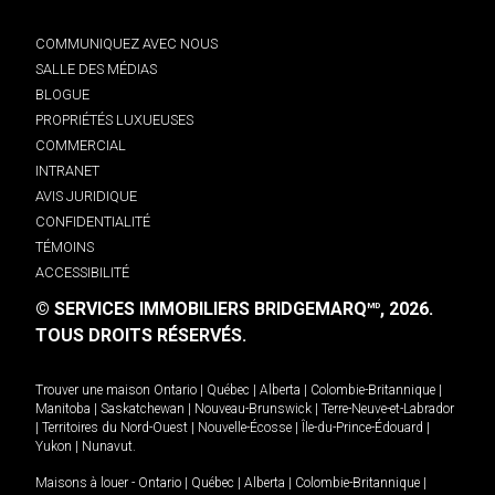
COMMUNIQUEZ AVEC NOUS
SALLE DES MÉDIAS
BLOGUE
PROPRIÉTÉS LUXUEUSES
COMMERCIAL
INTRANET
AVIS JURIDIQUE
CONFIDENTIALITÉ
TÉMOINS
ACCESSIBILITÉ
© SERVICES IMMOBILIERS BRIDGEMARQ
, 2026.
MD
TOUS DROITS RÉSERVÉS.
Trouver une maison
Ontario
|
Québec
|
Alberta
|
Colombie-Britannique
|
Manitoba
|
Saskatchewan
|
Nouveau-Brunswick
|
Terre-Neuve-et-Labrador
|
Territoires du Nord-Ouest
|
Nouvelle-Écosse
|
Île-du-Prince-Édouard
|
Yukon
|
Nunavut
.
Maisons à louer -
Ontario
|
Québec
|
Alberta
|
Colombie-Britannique
|