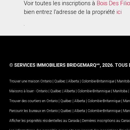
Voir toutes les inscriptions à
Bois Des Fili
bien entrez l'adresse de la propriété
ici
.
© SERVICES IMMOBILIERS BRIDGEMARQ
, 2026.
TOUS D
MD
Trouver une maison
Ontario
|
Québec
|
Alberta
|
Colombie-Britannique
|
Manitob
Maisons à louer -
Ontario
|
Québec
|
Alberta
|
Colombie-Britannique
|
Manitoba
|
Trouver des courtiers en
Ontario
|
Québec
|
Alberta
|
Colombie-Britannique
|
Man
Parcourir les bureaux en
Ontario
|
Québec
|
Alberta
|
Colombie-Britannique
|
Man
Afficher les propriétés résidentielles au Canada
|
Dernières inscriptions au Cana