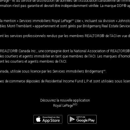
LePage
et du service de distribution de données de l'Association canadienne de l’im
rmation n'est pas garantie et devrait être indépendamment vérifiée. La marque DDF® appa
la mention « Services immobiliers Royal LePage
MD
Ltée », incluant sa division « Johnst
bles Mont-Tremblant » appartiennent et sont gérés par Bridgemarq Real Estate Servic
 les services professionnels rendus par les membres REALTORS® de l'ACI en vue de l'a
TOR® Canada Inc., une compagnie dont la National Association of REALTORS® et l'
s courtiers et agents immobilier en tant que membres de l'ACI. Les marques d'homolog
ssent les courtiers et agents membres de l'ACI.
da, utilisée sous licence par les Services immobiliers Bridgemarq
MD
.
s de commerce déposées de Residential Income Fund L.P. et sont utilisées sous lice
Découvrez la nouvelle application
MD
Royal LePage