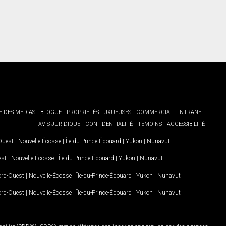
E DES MÉDIAS
BLOGUE
PROPRIÉTÉS LUXUEUSES
COMMERCIAL
INTRANET
AVIS JURIDIQUE
CONFIDENTIALITÉ
TÉMOINS
ACCESSIBILITÉ
-Ouest
|
Nouvelle-Écosse
|
Île-du-Prince-Édouard
|
Yukon
|
Nunavut
.
est
|
Nouvelle-Écosse
|
Île-du-Prince-Édouard
|
Yukon
|
Nunavut
.
Nord-Ouest
|
Nouvelle-Écosse
|
Île-du-Prince-Édouard
|
Yukon
|
Nunavut
Nord-Ouest
|
Nouvelle-Écosse
|
Île-du-Prince-Édouard
|
Yukon
|
Nunavut