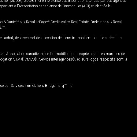
mobilier (SDD®). SDD® met en référence des inscriptions tenues par des agences
rtient à l'Association canadienne de l’immobilier (ACI) et identifie le
on & Daniel
MD
», « Royal LePage
MD
Credit Valley Real Estate, Brokerage », « Royal
es
MD
.
chat, de la vente et de la location de biens immobiliers dans le cadre d'un
Association canadienne de l’immobilier sont propriétaires. Les marques de
ation S.I.A.® /MLS®, Service inter-agences®, et leurs logos respectifs sont la
nce par Services immobiliers Bridgemarq
MD
Inc.