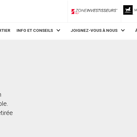
ZoneInvestisseurs RLP
RTIER
INFO ET CONSEILS
JOIGNEZ-VOUS À NOUS
n
ble.
etirée