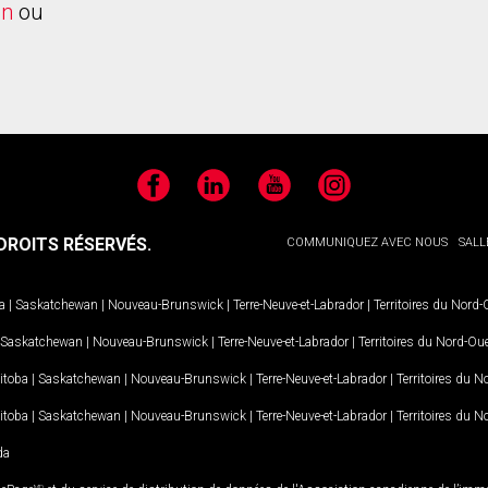
on
ou
Facebook
LinkedIn
YouTube
Instagram
ROITS RÉSERVÉS.
COMMUNIQUEZ AVEC NOUS
SALL
a
|
Saskatchewan
|
Nouveau-Brunswick
|
Terre-Neuve-et-Labrador
|
Territoires du Nord
Saskatchewan
|
Nouveau-Brunswick
|
Terre-Neuve-et-Labrador
|
Territoires du Nord-Ou
itoba
|
Saskatchewan
|
Nouveau-Brunswick
|
Terre-Neuve-et-Labrador
|
Territoires du 
itoba
|
Saskatchewan
|
Nouveau-Brunswick
|
Terre-Neuve-et-Labrador
|
Territoires du 
da
MD