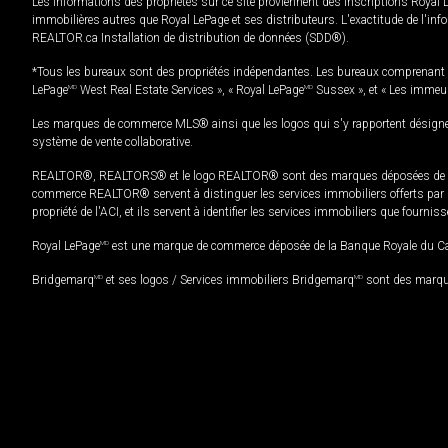
Les informations des propriétés sur ce site proviennent des inscriptions Royal 
immobilières autres que Royal LePage et ses distributeurs. L'exactitude de l'info
REALTOR.ca Installation de distribution de données (SDD®).
*Tous les bureaux sont des propriétés indépendantes. Les bureaux comprenant 
LePage
MD
West Real Estate Services », « Royal LePage
MD
Sussex », et « Les immeu
Les marques de commerce MLS® ainsi que les logos qui s'y rapportent désignent
système de vente collaborative.
REALTOR®, REALTORS® et le logo REALTOR® sont des marques déposées de REAL
commerce REALTOR® servent à distinguer les services immobiliers offerts par le
propriété de l'ACI, et ils servent à identifier les services immobiliers que fourni
Royal LePage
MD
est une marque de commerce déposée de la Banque Royale du Cana
Bridgemarq
MD
et ses logos / Services immobiliers Bridgemarq
MD
sont des marque