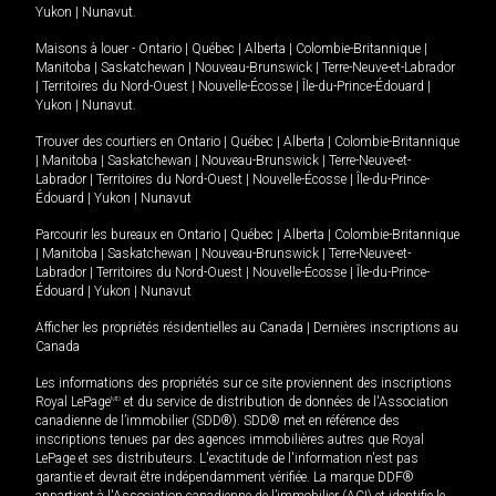
Yukon
|
Nunavut
.
Maisons à louer -
Ontario
|
Québec
|
Alberta
|
Colombie-Britannique
|
Manitoba
|
Saskatchewan
|
Nouveau-Brunswick
|
Terre-Neuve-et-Labrador
|
Territoires du Nord-Ouest
|
Nouvelle-Écosse
|
Île-du-Prince-Édouard
|
Yukon
|
Nunavut
.
Trouver des courtiers en
Ontario
|
Québec
|
Alberta
|
Colombie-Britannique
|
Manitoba
|
Saskatchewan
|
Nouveau-Brunswick
|
Terre-Neuve-et-
Labrador
|
Territoires du Nord-Ouest
|
Nouvelle-Écosse
|
Île-du-Prince-
Édouard
|
Yukon
|
Nunavut
Parcourir les bureaux en
Ontario
|
Québec
|
Alberta
|
Colombie-Britannique
|
Manitoba
|
Saskatchewan
|
Nouveau-Brunswick
|
Terre-Neuve-et-
Labrador
|
Territoires du Nord-Ouest
|
Nouvelle-Écosse
|
Île-du-Prince-
Édouard
|
Yukon
|
Nunavut
Afficher les propriétés résidentielles au Canada
|
Dernières inscriptions au
Canada
Les informations des propriétés sur ce site proviennent des inscriptions
Royal LePage
MD
et du service de distribution de données de l'Association
canadienne de l’immobilier (SDD®). SDD® met en référence des
inscriptions tenues par des agences immobilières autres que Royal
LePage et ses distributeurs. L'exactitude de l'information n'est pas
garantie et devrait être indépendamment vérifiée. La marque DDF®