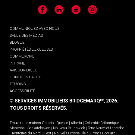
Facebook
LinkedIn
YouTube
Instagram
COMMUNIQUEZ AVEC NOUS
SALLE DES MÉDIAS
BLOGUE
PROPRIÉTÉS LUXUEUSES
COMMERCIAL
INTRANET
AVIS JURIDIQUE
CONFIDENTIALITÉ
TÉMOINS
ACCESSIBILITÉ
© SERVICES IMMOBILIERS BRIDGEMARQ
, 2026.
MD
TOUS DROITS RÉSERVÉS.
Trouver une maison
Ontario
|
Québec
|
Alberta
|
Colombie-Britannique
|
Manitoba
|
Saskatchewan
|
Nouveau-Brunswick
|
Terre-Neuve-et-Labrador
|
Territoires du Nord-Ouest
|
Nouvelle-Écosse
|
Île-du-Prince-Édouard
|