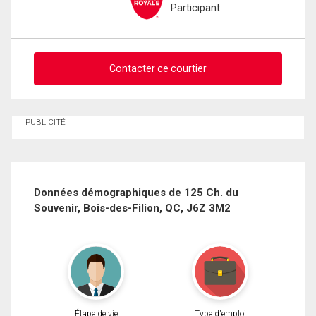
Participant
Contacter ce courtier
Demander des infos sur cette inscription
PUBLICITÉ
Prénom
et
Nom
Courriel
Données démographiques de 125 Ch. du
Souvenir, Bois-des-Filion, QC, J6Z 3M2
Téléphone
(Optionnel)
Message
Étape de vie
Type d'emploi