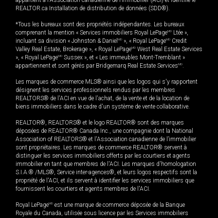
appartient à l'Association canadienne de l’immobilier (ACI) et identifie le
REALTOR.ca Installation de distribution de données (SDD®).
*Tous les bureaux sont des propriétés indépendantes. Les bureaux
comprenant la mention « Services immobiliers Royal LePage
MD
Ltée »,
incluant sa division « Johnston & Daniel
MD
», « Royal LePage
MD
Credit
Valley Real Estate, Brokerage », « Royal LePage
MD
West Real Estate Services
», « Royal LePage
MD
Sussex », et « Les immeubles Mont-Tremblant »
appartiennent et sont gérés par Bridgemarq Real Estate Services
MD
.
Les marques de commerce MLS® ainsi que les logos qui s'y rapportent
désignent les services professionnels rendus par les membres
REALTORS® de l'ACI en vue de l'achat, de la vente et de la location de
biens immobiliers dans le cadre d'un système de vente collaborative.
REALTOR®, REALTORS® et le logo REALTOR® sont des marques
déposées de REALTOR® Canada Inc., une compagnie dont la National
Association of REALTORS® et l'Association canadienne de l’immobilier
sont propriétaires. Les marques de commerce REALTOR® servent à
distinguer les services immobiliers offerts par les courtiers et agents
immobilier en tant que membres de l'ACI. Les marques d'homologation
S.I.A.® /MLS®, Service inter-agences®, et leurs logos respectifs sont la
propriété de l'ACI, et ils servent à identifier les services immobiliers que
fournissent les courtiers et agents membres de l'ACI.
Royal LePage
MD
est une marque de commerce déposée de la Banque
Royale du Canada, utilisée sous licence par les Services immobiliers