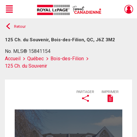
Menu
Retour
Live
En Direct
125 Ch. du Souvenir, Bois-des-Filion, QC, J6Z 3M2
No. MLS® 15841154
Accueil
Québec
Bois-des-Filion
125 Ch. du Souvenir
PARTAGER
IMPRIMER