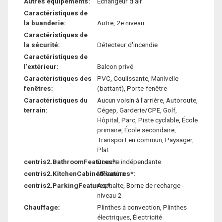
Autres équipements:
Échangeur d'air
Caractéristiques de
la buanderie:
Autre, 2e niveau
Caractéristiques de
la sécurité:
Détecteur d'incendie
Caractéristiques de
l'extérieur:
Balcon privé
Caractéristiques des
PVC, Coulissante, Manivelle
fenêtres:
(battant), Porte-fenêtre
Caractéristiques du
Aucun voisin à l'arrière, Autoroute,
terrain:
Cégep, Garderie/CPE, Golf,
Hôpital, Parc, Piste cyclable, École
primaire, École secondaire,
Transport en commun, Paysager,
Plat
centris2.BathroomFeatures*:
Douche indépendante
centris2.KitchenCabinetFeatures*:
Mélamine
centris2.ParkingFeatures*:
Asphalte, Borne de recharge -
niveau 2
Chauffage:
Plinthes à convection, Plinthes
électriques, Électricité