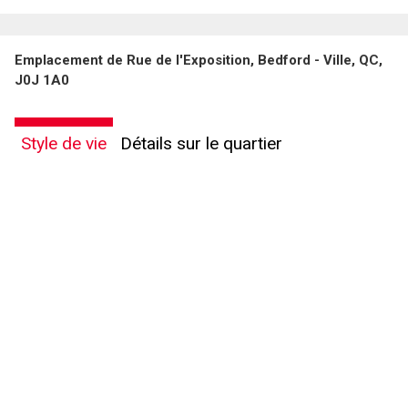
En cliquant sur le bouton « soumettre », vous consentez à nos conditions d'utilisation et
Emplacement de Rue de l'Exposition, Bedford - Ville, QC,
vous nous fournissez l'autorisation écrite de communiquer avec vous.
J0J 1A0
Style de vie
Détails sur le quartier