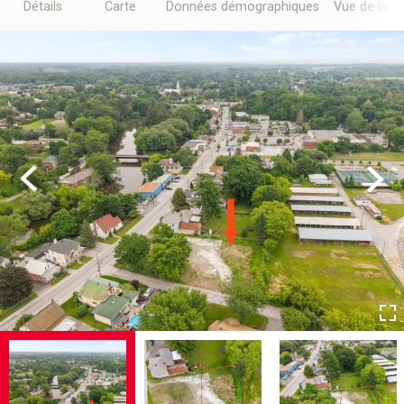
Détails
Carte
Données démographiques
Vue de la r
Previous
Next