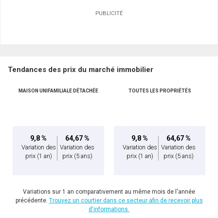
Demander des infos sur cette inscription
PUBLICITÉ
Prénom
et
Nom
Courriel
Tendances des prix du marché immobilier
Téléphone
(Optionnel)
MAISON UNIFAMILIALE DÉTACHÉE
TOUTES LES PROPRIÉTÉS
Message
9,8 %
64,67 %
9,8 %
64,67 %
Variation des
Variation des
Variation des
Variation des
prix
(1 an)
prix
(5 ans)
prix
(1 an)
prix
(5 ans)
Variations sur 1 an comparativement au même mois de l'année
précédente.
Trouvez un courtier dans ce secteur afin de recevoir plus
d'informations.