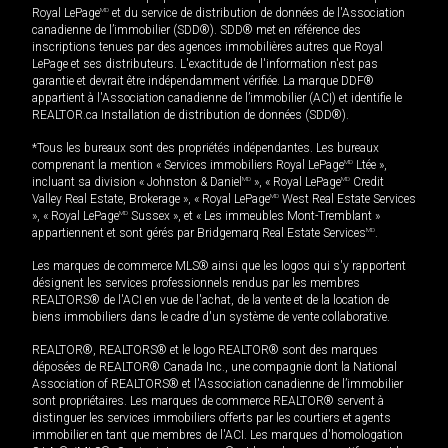
Royal LePage
MD
et du service de distribution de données de l'Association
canadienne de l’immobilier (SDD®). SDD® met en référence des
inscriptions tenues par des agences immobilières autres que Royal
LePage et ses distributeurs. L'exactitude de l'information n'est pas
garantie et devrait être indépendamment vérifiée. La marque DDF®
appartient à l'Association canadienne de l’immobilier (ACI) et identifie le
REALTOR.ca Installation de distribution de données (SDD®).
*Tous les bureaux sont des propriétés indépendantes. Les bureaux
comprenant la mention « Services immobiliers Royal LePage
MD
Ltée »,
incluant sa division « Johnston & Daniel
MD
», « Royal LePage
MD
Credit
Valley Real Estate, Brokerage », « Royal LePage
MD
West Real Estate Services
», « Royal LePage
MD
Sussex », et « Les immeubles Mont-Tremblant »
appartiennent et sont gérés par Bridgemarq Real Estate Services
MD
.
Les marques de commerce MLS® ainsi que les logos qui s'y rapportent
désignent les services professionnels rendus par les membres
REALTORS® de l'ACI en vue de l'achat, de la vente et de la location de
biens immobiliers dans le cadre d'un système de vente collaborative.
REALTOR®, REALTORS® et le logo REALTOR® sont des marques
déposées de REALTOR® Canada Inc., une compagnie dont la National
Association of REALTORS® et l'Association canadienne de l’immobilier
sont propriétaires. Les marques de commerce REALTOR® servent à
distinguer les services immobiliers offerts par les courtiers et agents
immobilier en tant que membres de l'ACI. Les marques d'homologation