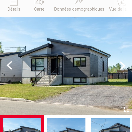
Détails
Carte
Données démographiques
Vue de la r
Previous
Next