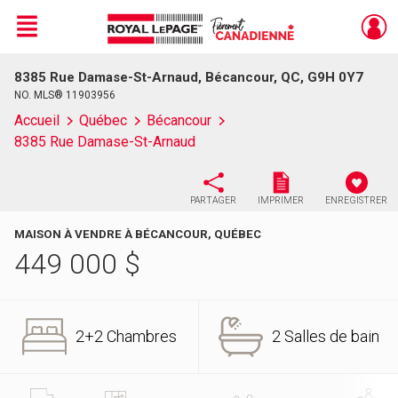
Menu
8385 Rue Damase-St-Arnaud, Bécancour, QC, G9H 0Y7
Live
En Direct
NO. MLS® 11903956
Accueil
Québec
Bécancour
8385 Rue Damase-St-Arnaud
PARTAGER
IMPRIMER
ENREGISTRER
MAISON À VENDRE À BÉCANCOUR, QUÉBEC
449 000
$
2+2 Chambres
2 Salles de bain