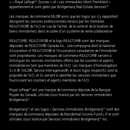
», « Royal LePage
MD
Sussex », et « Les immeubles Mont-Tremblant »
appartiennent et sont gérés par Bridgemarq Real Estate Services
MD
.
Les marques de commerce MLS® ainsi que les logos qui s'y rapportent
désignent les services professionnels rendus par les membres
REALTORS® de l'ACI en vue de l'achat, de la vente et de la location de
biens immobiliers dans le cadre d'un système de vente collaborative.
REALTOR®, REALTORS® et le logo REALTOR® sont des marques
déposées de REALTOR® Canada Inc., une compagnie dont la National
Association of REALTORS® et l'Association canadienne de l’immobilier
sont propriétaires. Les marques de commerce REALTOR® servent à
distinguer les services immobiliers offerts par les courtiers et agents
immobilier en tant que membres de l'ACI. Les marques d'homologation
S.I.A.® /MLS®, Service inter-agences®, et leurs logos respectifs sont la
propriété de l'ACI, et ils servent à identifier les services immobiliers que
fournissent les courtiers et agents membres de l'ACI.
Royal LePage
MD
est une marque de commerce déposée de la Banque
Royale du Canada, utilisée sous licence par les Services immobiliers
Bridgemarq
MD
.
Bridgemarq
MD
et ses logos / Services immobiliers Bridgemarq
MD
sont des
marques de commerce déposées de Residential Income Fund L.P. et sont
utilisées sous licence par Services immobiliers Bridgemarq
MD
Inc.