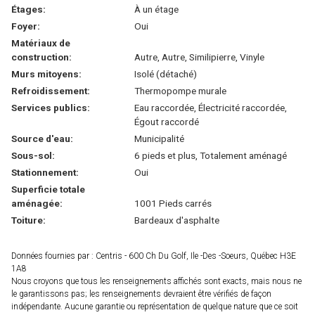
Étages:
À un étage
Foyer:
Oui
Matériaux de
construction:
Autre, Autre, Similipierre, Vinyle
Murs mitoyens:
Isolé (détaché)
Refroidissement:
Thermopompe murale
Services publics:
Eau raccordée, Électricité raccordée,
Égout raccordé
Source d'eau:
Municipalité
Sous-sol:
6 pieds et plus, Totalement aménagé
Stationnement:
Oui
Superficie totale
aménagée:
1001 Pieds carrés
Toiture:
Bardeaux d'asphalte
Données fournies par : Centris - 600 Ch Du Golf, Ile -Des -Soeurs, Québec H3E
1A8
Nous croyons que tous les renseignements affichés sont exacts, mais nous ne
le garantissons pas; les renseignements devraient être vérifiés de façon
indépendante. Aucune garantie ou représentation de quelque nature que ce soit