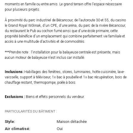
moments en famille ou entre amis. Le grand terrain offre l'espace nécessaire
pour plusieurs projets.
À proximité du parc industriel de Bécancour, de l'autoroute 30 et 55, du casino
le Grand Royal Wôlinak, d'un CPE, d'une aréna, du parc de la rivière Bécancour,
du restaurant le Pub au cochon fumé ainsi que d'une école primaire, cette
propriété bénéficie d'un emplacement qui combine parfaitement vie familiale et
accès à une multitude d'activités et de commodités.
***Prendre note : l'installation pour la balayeuse centrale est présente, mais
aucun moteur de balayeuse n'est inclus car installé.
Inclusions:
Habillages des fenêtres, stores, luminaires, hotte cuisinière, lave-
vaisselle, support à téléviseur, 1x bac à poubelle et 1x bac récupération, bois de
chauffage restant, thermopompe, poêle à bois.
Exclusions :
Biens et effets personnels du vendeur.
PARTICULARITÉS DU BÂTIMENT :
Style:
Maison détachée
Air climatisé:
Oui