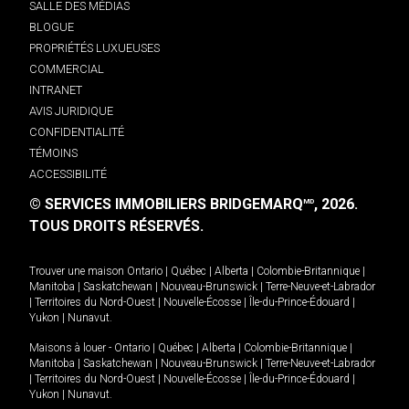
SALLE DES MÉDIAS
BLOGUE
PROPRIÉTÉS LUXUEUSES
COMMERCIAL
INTRANET
AVIS JURIDIQUE
CONFIDENTIALITÉ
TÉMOINS
ACCESSIBILITÉ
© SERVICES IMMOBILIERS BRIDGEMARQ
, 2026.
MD
TOUS DROITS RÉSERVÉS.
Trouver une maison
Ontario
|
Québec
|
Alberta
|
Colombie-Britannique
|
Manitoba
|
Saskatchewan
|
Nouveau-Brunswick
|
Terre-Neuve-et-Labrador
|
Territoires du Nord-Ouest
|
Nouvelle-Écosse
|
Île-du-Prince-Édouard
|
Yukon
|
Nunavut
.
Maisons à louer -
Ontario
|
Québec
|
Alberta
|
Colombie-Britannique
|
Manitoba
|
Saskatchewan
|
Nouveau-Brunswick
|
Terre-Neuve-et-Labrador
|
Territoires du Nord-Ouest
|
Nouvelle-Écosse
|
Île-du-Prince-Édouard
|
Yukon
|
Nunavut
.