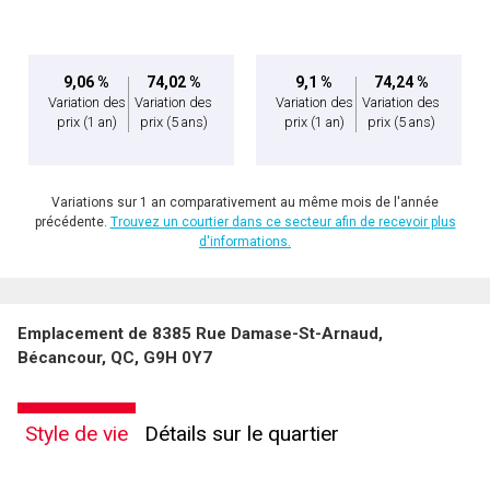
vous nous fournissez l'autorisation écrite de communiquer avec vous.
9,06 %
74,02 %
9,1 %
74,24 %
Variation des
Variation des
Variation des
Variation des
prix
(1 an)
prix
(5 ans)
prix
(1 an)
prix
(5 ans)
Variations sur 1 an comparativement au même mois de l'année
précédente.
Trouvez un courtier dans ce secteur afin de recevoir plus
d'informations.
Emplacement de 8385 Rue Damase-St-Arnaud,
Bécancour, QC, G9H 0Y7
Style de vie
Détails sur le quartier