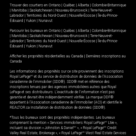
Trouver des courtiers en
Ontario
|
Québec
|
Alberta
|
Colombie-Britannique
|
Manitoba
|
Saskatchewan
|
Nouveau-Brunswick
|
Terre-Neuve-et-
Labrador
|
Territoires du Nord-Ouest
|
Nouvelle-Écosse
|
Île-du-Prince-
Édouard
|
Yukon
|
Nunavut
Parcourir les bureaux en
Ontario
|
Québec
|
Alberta
|
Colombie-Britannique
|
Manitoba
|
Saskatchewan
|
Nouveau-Brunswick
|
Terre-Neuve-et-
Labrador
|
Territoires du Nord-Ouest
|
Nouvelle-Écosse
|
Île-du-Prince-
Édouard
|
Yukon
|
Nunavut
Afficher les propriétés résidentielles au Canada
|
Dernières inscriptions au
Canada
Les informations des propriétés sur ce site proviennent des inscriptions
Royal LePage
MD
et du service de distribution de données de l'Association
canadienne de l’immobilier (SDD®). SDD® met en référence des
inscriptions tenues par des agences immobilières autres que Royal
LePage et ses distributeurs. L'exactitude de l'information n'est pas
garantie et devrait être indépendamment vérifiée. La marque DDF®
appartient à l'Association canadienne de l’immobilier (ACI) et identifie le
REALTOR.ca Installation de distribution de données (SDD®).
*Tous les bureaux sont des propriétés indépendantes. Les bureaux
comprenant la mention « Services immobiliers Royal LePage
MD
Ltée »,
incluant sa division « Johnston & Daniel
MD
», « Royal LePage
MD
Credit
Valley Real Estate, Brokerage », « Royal LePage
MD
West Real Estate Services