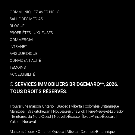
COMMUNIQUEZ AVEC NOUS
SALLE DES MÉDIAS
BLOGUE
PROPRIÉTÉS LUXUEUSES
COMMERCIAL
INTRANET
AVIS JURIDIQUE
CONFIDENTIALITÉ
TÉMOINS
ACCESSIBILITÉ
© SERVICES IMMOBILIERS BRIDGEMARQ
, 2026.
MD
TOUS DROITS RÉSERVÉS.
Trouver une maison
Ontario
|
Québec
|
Alberta
|
Colombie-Britannique
|
Manitoba
|
Saskatchewan
|
Nouveau-Brunswick
|
Terre-Neuve-et-Labrador
|
Territoires du Nord-Ouest
|
Nouvelle-Écosse
|
Île-du-Prince-Édouard
|
Yukon
|
Nunavut
.
Maisons à louer -
Ontario
|
Québec
|
Alberta
|
Colombie-Britannique
|