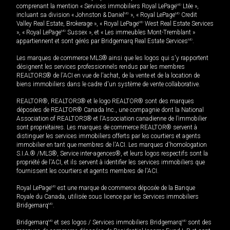
comprenant la mention « Services immobiliers Royal LePage
MD
Ltée »,
incluant sa division « Johnston & Daniel
MD
», « Royal LePage
MD
Credit
Valley Real Estate, Brokerage », « Royal LePage
MD
West Real Estate Services
», « Royal LePage
MD
Sussex », et « Les immeubles Mont-Tremblant »
appartiennent et sont gérés par Bridgemarq Real Estate Services
MD
.
Les marques de commerce MLS® ainsi que les logos qui s'y rapportent
désignent les services professionnels rendus par les membres
REALTORS® de l'ACI en vue de l'achat, de la vente et de la location de
biens immobiliers dans le cadre d'un système de vente collaborative.
REALTOR®, REALTORS® et le logo REALTOR® sont des marques
déposées de REALTOR® Canada Inc., une compagnie dont la National
Association of REALTORS® et l'Association canadienne de l’immobilier
sont propriétaires. Les marques de commerce REALTOR® servent à
distinguer les services immobiliers offerts par les courtiers et agents
immobilier en tant que membres de l'ACI. Les marques d'homologation
S.I.A.® /MLS®, Service inter-agences®, et leurs logos respectifs sont la
propriété de l'ACI, et ils servent à identifier les services immobiliers que
fournissent les courtiers et agents membres de l'ACI.
Royal LePage
MD
est une marque de commerce déposée de la Banque
Royale du Canada, utilisée sous licence par les Services immobiliers
Bridgemarq
MD
.
Bridgemarq
MD
et ses logos / Services immobiliers Bridgemarq
MD
sont des