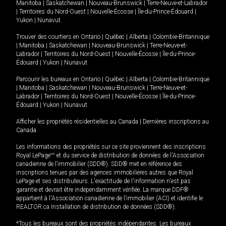
Manitoba
|
Saskatchewan
|
Nouveau-Brunswick
|
Terre-Neuve-et-Labrador
|
Territoires du Nord-Ouest
|
Nouvelle-Écosse
|
Île-du-Prince-Édouard
|
Yukon
|
Nunavut
.
Trouver des courtiers en
Ontario
|
Québec
|
Alberta
|
Colombie-Britannique
|
Manitoba
|
Saskatchewan
|
Nouveau-Brunswick
|
Terre-Neuve-et-
Labrador
|
Territoires du Nord-Ouest
|
Nouvelle-Écosse
|
Île-du-Prince-
Édouard
|
Yukon
|
Nunavut
Parcourir les bureaux en
Ontario
|
Québec
|
Alberta
|
Colombie-Britannique
|
Manitoba
|
Saskatchewan
|
Nouveau-Brunswick
|
Terre-Neuve-et-
Labrador
|
Territoires du Nord-Ouest
|
Nouvelle-Écosse
|
Île-du-Prince-
Édouard
|
Yukon
|
Nunavut
Afficher les propriétés résidentielles au Canada
|
Dernières inscriptions au
Canada
Les informations des propriétés sur ce site proviennent des inscriptions
Royal LePage
MD
et du service de distribution de données de l'Association
canadienne de l’immobilier (SDD®). SDD® met en référence des
inscriptions tenues par des agences immobilières autres que Royal
LePage et ses distributeurs. L'exactitude de l'information n'est pas
garantie et devrait être indépendamment vérifiée. La marque DDF®
appartient à l'Association canadienne de l’immobilier (ACI) et identifie le
REALTOR.ca Installation de distribution de données (SDD®).
*Tous les bureaux sont des propriétés indépendantes. Les bureaux