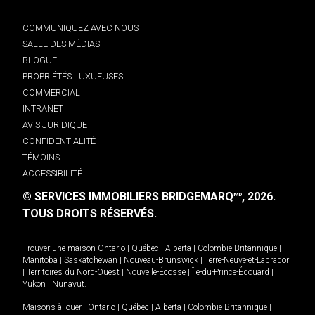
COMMUNIQUEZ AVEC NOUS
SALLE DES MÉDIAS
BLOGUE
PROPRIÉTÉS LUXUEUSES
COMMERCIAL
INTRANET
AVIS JURIDIQUE
CONFIDENTIALITÉ
TÉMOINS
ACCESSIBILITÉ
© SERVICES IMMOBILIERS BRIDGEMARQ
, 2026.
MD
TOUS DROITS RÉSERVÉS.
Trouver une maison
Ontario
|
Québec
|
Alberta
|
Colombie-Britannique
|
Manitoba
|
Saskatchewan
|
Nouveau-Brunswick
|
Terre-Neuve-et-Labrador
|
Territoires du Nord-Ouest
|
Nouvelle-Écosse
|
Île-du-Prince-Édouard
|
Yukon
|
Nunavut
.
Maisons à louer -
Ontario
|
Québec
|
Alberta
|
Colombie-Britannique
|