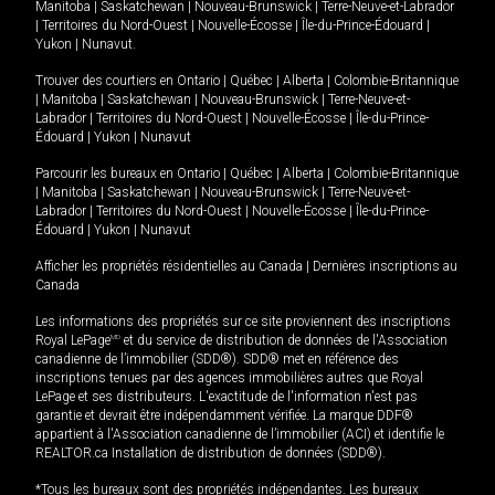
Manitoba
|
Saskatchewan
|
Nouveau-Brunswick
|
Terre-Neuve-et-Labrador
|
Territoires du Nord-Ouest
|
Nouvelle-Écosse
|
Île-du-Prince-Édouard
|
Yukon
|
Nunavut
.
Trouver des courtiers en
Ontario
|
Québec
|
Alberta
|
Colombie-Britannique
|
Manitoba
|
Saskatchewan
|
Nouveau-Brunswick
|
Terre-Neuve-et-
Labrador
|
Territoires du Nord-Ouest
|
Nouvelle-Écosse
|
Île-du-Prince-
Édouard
|
Yukon
|
Nunavut
Parcourir les bureaux en
Ontario
|
Québec
|
Alberta
|
Colombie-Britannique
|
Manitoba
|
Saskatchewan
|
Nouveau-Brunswick
|
Terre-Neuve-et-
Labrador
|
Territoires du Nord-Ouest
|
Nouvelle-Écosse
|
Île-du-Prince-
Édouard
|
Yukon
|
Nunavut
Afficher les propriétés résidentielles au Canada
|
Dernières inscriptions au
Canada
Les informations des propriétés sur ce site proviennent des inscriptions
Royal LePage
MD
et du service de distribution de données de l'Association
canadienne de l’immobilier (SDD®). SDD® met en référence des
inscriptions tenues par des agences immobilières autres que Royal
LePage et ses distributeurs. L'exactitude de l'information n'est pas
garantie et devrait être indépendamment vérifiée. La marque DDF®
appartient à l'Association canadienne de l’immobilier (ACI) et identifie le
REALTOR.ca Installation de distribution de données (SDD®).
*Tous les bureaux sont des propriétés indépendantes. Les bureaux