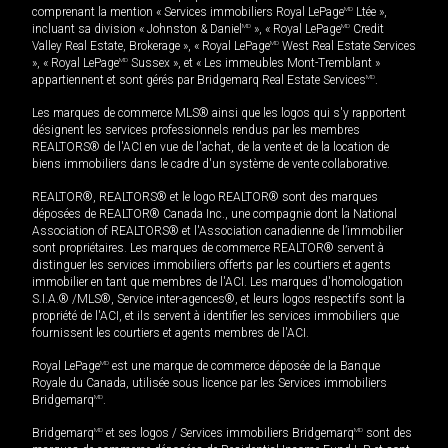
comprenant la mention « Services immobiliers Royal LePage
MD
Ltée »,
incluant sa division « Johnston & Daniel
MD
», « Royal LePage
MD
Credit
Valley Real Estate, Brokerage », « Royal LePage
MD
West Real Estate Services
», « Royal LePage
MD
Sussex », et « Les immeubles Mont-Tremblant »
appartiennent et sont gérés par Bridgemarq Real Estate Services
MD
.
Les marques de commerce MLS® ainsi que les logos qui s'y rapportent
désignent les services professionnels rendus par les membres
REALTORS® de l'ACI en vue de l'achat, de la vente et de la location de
biens immobiliers dans le cadre d'un système de vente collaborative.
REALTOR®, REALTORS® et le logo REALTOR® sont des marques
déposées de REALTOR® Canada Inc., une compagnie dont la National
Association of REALTORS® et l'Association canadienne de l’immobilier
sont propriétaires. Les marques de commerce REALTOR® servent à
distinguer les services immobiliers offerts par les courtiers et agents
immobilier en tant que membres de l'ACI. Les marques d'homologation
S.I.A.® /MLS®, Service inter-agences®, et leurs logos respectifs sont la
propriété de l'ACI, et ils servent à identifier les services immobiliers que
fournissent les courtiers et agents membres de l'ACI.
Royal LePage
MD
est une marque de commerce déposée de la Banque
Royale du Canada, utilisée sous licence par les Services immobiliers
Bridgemarq
MD
.
Bridgemarq
MD
et ses logos / Services immobiliers Bridgemarq
MD
sont des