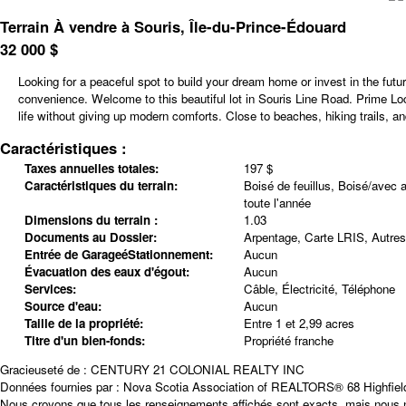
Terrain À vendre à Souris, Île-du-Prince-Édouard
32 000
$
Looking for a peaceful spot to build your dream home or invest in the futur
convenience. Welcome to this beautiful lot in Souris Line Road. Prime Lo
life without giving up modern comforts. Close to beaches, hiking trails, a
Caractéristiques :
Taxes annuelles totales:
197 $
Caractéristiques du terrain:
Boisé de feuillus, Boisé/avec a
toute l'année
Dimensions du terrain :
1.03
Documents au Dossier:
Arpentage, Carte LRIS, Autre
Entrée de GarageéStationnement:
Aucun
Évacuation des eaux d'égout:
Aucun
Services:
Câble, Électricité, Téléphone
Source d'eau:
Aucun
Taille de la propriété:
Entre 1 et 2,99 acres
Titre d'un bien-fonds:
Propriété franche
Gracieuseté de : CENTURY 21 COLONIAL REALTY INC
Données fournies par :
Nova Scotia Association of REALTORS®
68 Highfiel
Nous croyons que tous les renseignements affichés sont exacts, mais nous ne