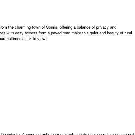
 from the charming town of Souris, offering a balance of privacy and
ices with easy access from a paved road make this quiet and beauty of rural
ur/multimedia link to view]
ndépendante. Aucune garantie ou représentation de quelque nature que ce soit