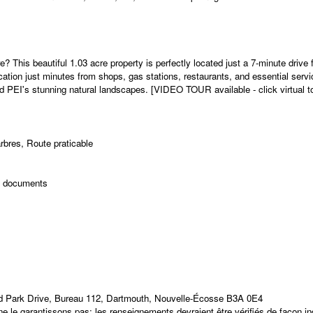
e? This beautiful 1.03 acre property is perfectly located just a 7-minute drive
cation just minutes from shops, gas stations, restaurants, and essential serv
nd PEI's stunning natural landscapes. [VIDEO TOUR available - click virtual to
rbres, Route praticable
s documents
d Park Drive, Bureau 112, Dartmouth, Nouvelle-Écosse B3A 0E4
 le garantissons pas; les renseignements devraient être vérifiés de façon i