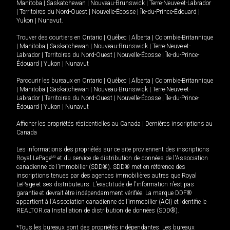
Manitoba
|
Saskatchewan
|
Nouveau-Brunswick
|
Terre-Neuve-et-Labrador
|
Territoires du Nord-Ouest
|
Nouvelle-Écosse
|
Île-du-Prince-Édouard
|
Yukon
|
Nunavut
.
Trouver des courtiers en
Ontario
|
Québec
|
Alberta
|
Colombie-Britannique
|
Manitoba
|
Saskatchewan
|
Nouveau-Brunswick
|
Terre-Neuve-et-
Labrador
|
Territoires du Nord-Ouest
|
Nouvelle-Écosse
|
Île-du-Prince-
Édouard
|
Yukon
|
Nunavut
Parcourir les bureaux en
Ontario
|
Québec
|
Alberta
|
Colombie-Britannique
|
Manitoba
|
Saskatchewan
|
Nouveau-Brunswick
|
Terre-Neuve-et-
Labrador
|
Territoires du Nord-Ouest
|
Nouvelle-Écosse
|
Île-du-Prince-
Édouard
|
Yukon
|
Nunavut
Afficher les propriétés résidentielles au Canada
|
Dernières inscriptions au
Canada
Les informations des propriétés sur ce site proviennent des inscriptions
Royal LePage
MD
et du service de distribution de données de l'Association
canadienne de l’immobilier (SDD®). SDD® met en référence des
inscriptions tenues par des agences immobilières autres que Royal
LePage et ses distributeurs. L'exactitude de l'information n'est pas
garantie et devrait être indépendamment vérifiée. La marque DDF®
appartient à l'Association canadienne de l’immobilier (ACI) et identifie le
REALTOR.ca Installation de distribution de données (SDD®).
*Tous les bureaux sont des propriétés indépendantes. Les bureaux