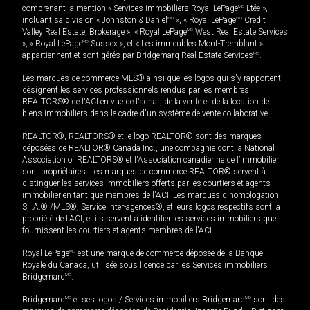
comprenant la mention « Services immobiliers Royal LePage
MD
Ltée »,
incluant sa division « Johnston & Daniel
MD
», « Royal LePage
MD
Credit
Valley Real Estate, Brokerage », « Royal LePage
MD
West Real Estate Services
», « Royal LePage
MD
Sussex », et « Les immeubles Mont-Tremblant »
appartiennent et sont gérés par Bridgemarq Real Estate Services
MD
.
Les marques de commerce MLS® ainsi que les logos qui s'y rapportent
désignent les services professionnels rendus par les membres
REALTORS® de l'ACI en vue de l'achat, de la vente et de la location de
biens immobiliers dans le cadre d'un système de vente collaborative.
REALTOR®, REALTORS® et le logo REALTOR® sont des marques
déposées de REALTOR® Canada Inc., une compagnie dont la National
Association of REALTORS® et l'Association canadienne de l’immobilier
sont propriétaires. Les marques de commerce REALTOR® servent à
distinguer les services immobiliers offerts par les courtiers et agents
immobilier en tant que membres de l'ACI. Les marques d'homologation
S.I.A.® /MLS®, Service inter-agences®, et leurs logos respectifs sont la
propriété de l'ACI, et ils servent à identifier les services immobiliers que
fournissent les courtiers et agents membres de l'ACI.
Royal LePage
MD
est une marque de commerce déposée de la Banque
Royale du Canada, utilisée sous licence par les Services immobiliers
Bridgemarq
MD
.
Bridgemarq
MD
et ses logos / Services immobiliers Bridgemarq
MD
sont des