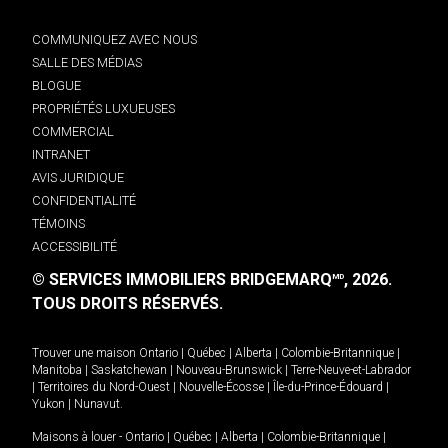
COMMUNIQUEZ AVEC NOUS
SALLE DES MÉDIAS
BLOGUE
PROPRIÉTÉS LUXUEUSES
COMMERCIAL
INTRANET
AVIS JURIDIQUE
CONFIDENTIALITÉ
TÉMOINS
ACCESSIBILITÉ
© SERVICES IMMOBILIERS BRIDGEMARQ
, 2026.
MD
TOUS DROITS RÉSERVÉS.
Trouver une maison
Ontario
|
Québec
|
Alberta
|
Colombie-Britannique
|
Manitoba
|
Saskatchewan
|
Nouveau-Brunswick
|
Terre-Neuve-et-Labrador
|
Territoires du Nord-Ouest
|
Nouvelle-Écosse
|
Île-du-Prince-Édouard
|
Yukon
|
Nunavut
.
Maisons à louer -
Ontario
|
Québec
|
Alberta
|
Colombie-Britannique
|