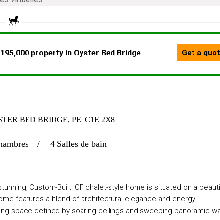
STER BED BRIDGE, PE, C1E 2X8
hambres
4 Salles de bain
unning, Custom-Built ICF chalet-style home is situated on a beauti
 home features a blend of architectural elegance and energy
living space defined by soaring ceilings and sweeping panoramic w