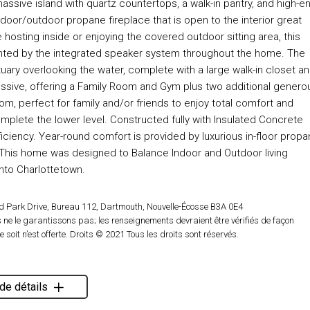
assive island with quartz countertops, a walk-in pantry, and high-e
door/outdoor propane fireplace that is open to the interior great
osting inside or enjoying the covered outdoor sitting area, this
ented by the integrated speaker system throughout the home. The
tuary overlooking the water, complete with a large walk-in closet a
pressive, offering a Family Room and Gym plus two additional genero
m, perfect for family and/or friends to enjoy total comfort and
mplete the lower level. Constructed fully with Insulated Concrete
ficiency. Year-round comfort is provided by luxurious in-floor prop
 This home was designed to Balance Indoor and Outdoor living
into Charlottetown.
d Park Drive, Bureau 112, Dartmouth, Nouvelle-Écosse B3A 0E4
ne le garantissons pas; les renseignements devraient être vérifiés de façon
oit n’est offerte. Droits © 2021 Tous les droits sont réservés.
de détails