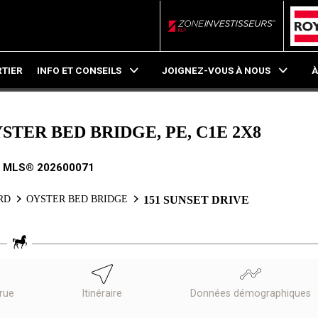
ZoneInvestisseurs RL
TIER
INFO ET CONSEILS
JOIGNEZ-VOUS À NOUS
À
YSTER BED BRIDGE, PE, C1E 2X8
. MLS® 202600071
RD
OYSTER BED BRIDGE
151 SUNSET DRIVE
 rue
Itinéraire
Données démographiques