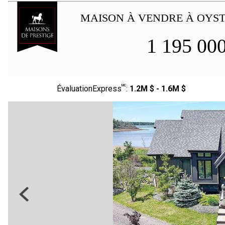
MAISON À VENDRE À OYST
1 195 00
MC
ÉvaluationExpress
:
1.2M $ - 1.6M $
Previous