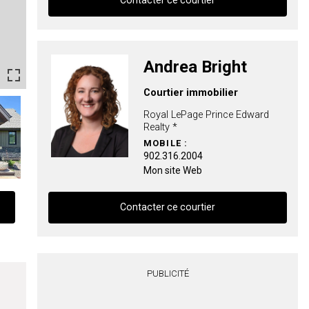
Contacter ce courtier
Contacter ce courtier
Andrea Bright
Prénom
Courtier immobilier
et
Nom
Royal LePage Prince Edward
Courriel
Realty *
MOBILE :
Téléphone
902.316.2004
(Optionnel)
Mon site Web
Message
Contacter ce courtier
Contacter ce courtier
PUBLICITÉ
Prénom
et