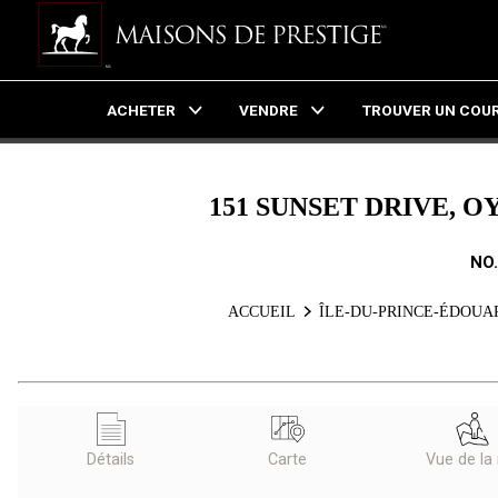
ACHETER
VENDRE
TROUVER UN COUR
Live
En Direct
151 SUNSET DRIVE, O
NO
ACCUEIL
ÎLE-DU-PRINCE-ÉDOUA
Détails
Carte
Vue de la