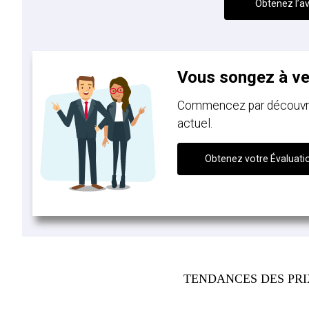
Obtenez l’av
Vous songez à v
Commencez par découvrir 
actuel.
Obtenez votre Évaluati
TENDANCES DES PR