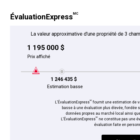
MC
ÉvaluationExpress
La valeur approximative d'une propriété de 3 cham
1 195 000 $
Prix affiché
1 246 435 $
Estimation basse
MC
L'ÉvaluationExpress
fournit une estimation de va
basse à une évaluation plus élevée, fondée 
données propres au marché local ainsi que 
MC
L'ÉvaluationExpress
ne constitue pas une év
évaluation faite en person