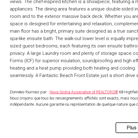
views. The chef-inspired kitchen is a showpiece, featuring a m
appliances. The dining area features a unique double-sided in
room and to the exterior massive back deck. Whether you are h
space is designed for entertaining and relaxation, complem
main floor has a bright, primary suite designed as a true sanc
spa-like ensuite bath. The walk-out lower level is equally im
sized guest bedrooms, each featuring its own ensuite bathroo
privacy. A large Laundry room and plenty of storage space co
Forms (ICF) for superior insulation, soundproofing and high ef
heating and a heat pump providing both heating and cooling.
seamlessly. A Fantastic Beach Front Estate just a short drive 
Données fournies par :
Nova Scotia Association of REALTORS®
68 Highfiel
Nous croyons que tous les renseignements affichés sont exacts, mais nous 
indépendante. Aucune garantie ou représentation de quelque nature que ce s
Plus 