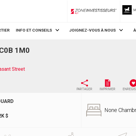
ZoneInvestisseurs RLP
TIER
INFO ET CONSEILS
JOIGNEZ-VOUS À NOUS
À
, C0B 1M0
asant Street
PARTAGER
IMPRIMER
ENREGI
OUARD
None Chamb
2K $