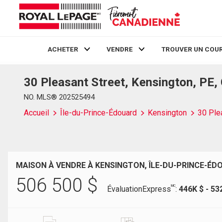
ACHETER
VENDRE
TROUVER UN COUR
30 Pleasant Street, Kensington, PE
Live
En Direct
NO. MLS® 202525494
Accueil
Île-du-Prince-Édouard
Kensington
30 Ple
MAISON À VENDRE À KENSINGTON, ÎLE-DU-PRINCE-ÉD
506 500
$
MC
ÉvaluationExpress
:
446K $ - 53