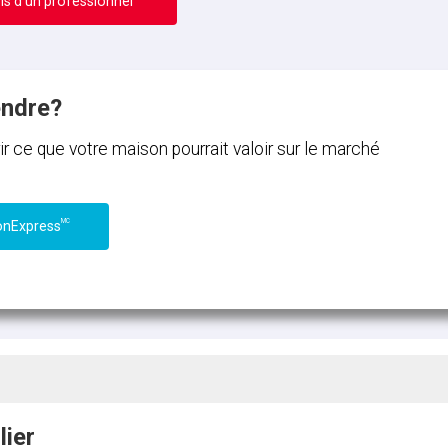
is d’un professionnel
endre?
ce que votre maison pourrait valoir sur le marché
MC
onExpress
lier