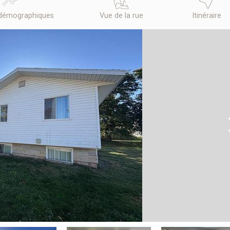
démographiques
Vue de la rue
Itinéraire
N