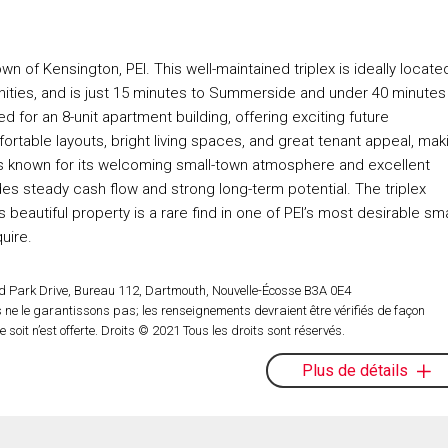
wn of Kensington, PEI. This well-maintained triplex is ideally locate
enities, and is just 15 minutes to Summerside and under 40 minutes
 for an 8-unit apartment building, offering exciting future
ortable layouts, bright living spaces, and great tenant appeal, mak
on is known for its welcoming small-town atmosphere and excellent
ides steady cash flow and strong long-term potential. The triplex
eautiful property is a rare find in one of PEI’s most desirable sma
uire.
d Park Drive, Bureau 112, Dartmouth, Nouvelle-Écosse B3A 0E4
ne le garantissons pas; les renseignements devraient être vérifiés de façon
oit n’est offerte. Droits © 2021 Tous les droits sont réservés.
Plus de détails