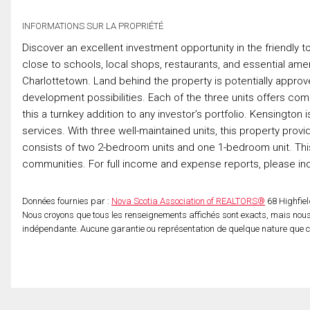
INFORMATIONS SUR LA PROPRIÉTÉ
Discover an excellent investment opportunity in the friendly to
close to schools, local shops, restaurants, and essential am
Charlottetown. Land behind the property is potentially approved
development possibilities. Each of the three units offers comf
this a turnkey addition to any investor’s portfolio. Kensingt
services. With three well-maintained units, this property prov
consists of two 2-bedroom units and one 1-bedroom unit. This b
communities. For full income and expense reports, please inq
Données fournies par :
Nova Scotia Association of REALTORS®
68 Highfiel
Nous croyons que tous les renseignements affichés sont exacts, mais nous 
indépendante. Aucune garantie ou représentation de quelque nature que ce s