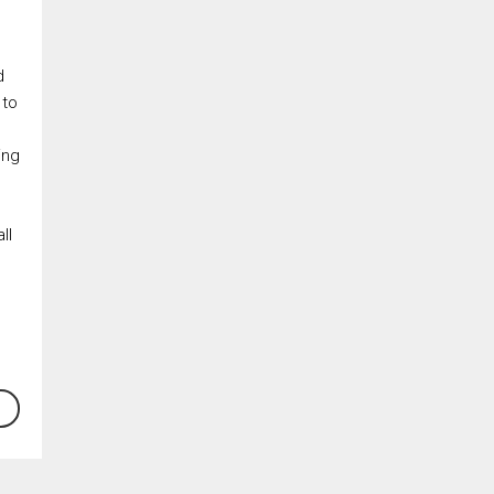
d
 to
ing
ll
En cliquant sur le bouton « soumettre », vous consentez à nos conditions
d'utilisation et vous nous fournissez l'autorisation écrite de
communiquer avec vous.