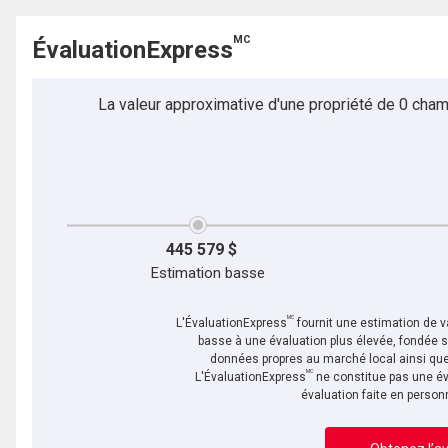
MC
ÉvaluationExpress
La valeur approximative d'une propriété de 0 cham
445 579 $
Estimation basse
MC
L'ÉvaluationExpress
fournit une estimation de va
basse à une évaluation plus élevée, fondée 
données propres au marché local ainsi que 
MC
L'ÉvaluationExpress
ne constitue pas une év
évaluation faite en person