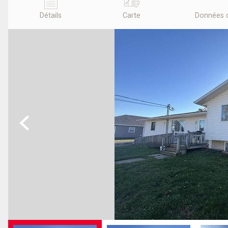
Détails
Carte
Données 
Previous