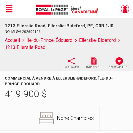
Menu
1213 Ellerslie Road, Ellerslie-Bideford, PE, C0B 1J0
Live
En Direct
NO. MLS® 202600106
Accueil
Île-du-Prince-Édouard
Ellerslie-Bideford
1213 Ellerslie Road
PARTAGER
IMPRIMER
ENREGISTRER
COMMERCIAL À VENDRE À ELLERSLIE-BIDEFORD, ÎLE-DU-
PRINCE-ÉDOUARD
419 900
$
None Chambres