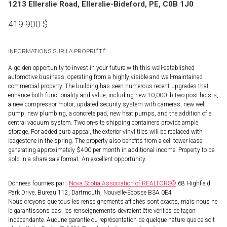
1213 Ellerslie Road, Ellerslie-Bideford, PE, C0B 1J0
419 900
$
INFORMATIONS SUR LA PROPRIÉTÉ
A golden opportunity to invest in your future with this well-established
automotive business, operating from a highly visible and well-maintained
commercial property. The building has seen numerous recent upgrades that
enhance both functionality and value, including new 10,000 lb two-post hoists,
a new compressor motor, updated security system with cameras, new well
pump, new plumbing, a concrete pad, new heat pumps, and the addition of a
central vacuum system. Two on-site shipping containers provide ample
storage. For added curb appeal, the exterior vinyl tiles will be replaced with
ledgestone in the spring. The property also benefits from a cell tower lease
generating approximately $400 per month in additional income. Property to be
sold in a share sale format. An excellent opportunity.
Données fournies par :
Nova Scotia Association of REALTORS®
68 Highfield
Park Drive, Bureau 112, Dartmouth, Nouvelle-Écosse B3A 0E4
Nous croyons que tous les renseignements affichés sont exacts, mais nous ne
le garantissons pas; les renseignements devraient être vérifiés de façon
indépendante. Aucune garantie ou représentation de quelque nature que ce soit