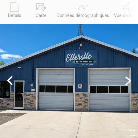
Détails
Carte
Données démographiques
Vue de la r
Previous
Next