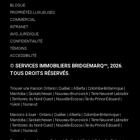
BLOGUE
PROPRIÉTÉS LUXUEUSES
COMMERCIAL
INTRANET
AVIS JURIDIQUE
CONFIDENTIALITÉ
TÉMOINS
ACCESSIBILITÉ
© SERVICES IMMOBILIERS BRIDGEMARQ
, 2026.
MD
TOUS DROITS RÉSERVÉS.
Trouver une maison
Ontario
|
Québec
|
Alberta
|
Colombie-Britannique
|
Manitoba
|
Saskatchewan
|
Nouveau-Brunswick
|
Terre-Neuve-et-Labrador
|
Territoires du Nord-Ouest
|
Nouvelle-Écosse
|
Île-du-Prince-Édouard
|
Yukon
|
Nunavut
.
Maisons à louer -
Ontario
|
Québec
|
Alberta
|
Colombie-Britannique
|
Manitoba
|
Saskatchewan
|
Nouveau-Brunswick
|
Terre-Neuve-et-Labrador
|
Territoires du Nord-Ouest
|
Nouvelle-Écosse
|
Île-du-Prince-Édouard
|
Yukon
|
Nunavut
.