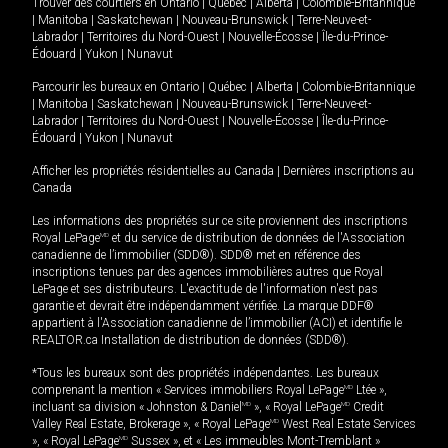
Trouver des courtiers en
Ontario
|
Québec
|
Alberta
|
Colombie-Britannique
|
Manitoba
|
Saskatchewan
|
Nouveau-Brunswick
|
Terre-Neuve-et-
Labrador
|
Territoires du Nord-Ouest
|
Nouvelle-Écosse
|
Île-du-Prince-
Édouard
|
Yukon
|
Nunavut
Parcourir les bureaux en
Ontario
|
Québec
|
Alberta
|
Colombie-Britannique
|
Manitoba
|
Saskatchewan
|
Nouveau-Brunswick
|
Terre-Neuve-et-
Labrador
|
Territoires du Nord-Ouest
|
Nouvelle-Écosse
|
Île-du-Prince-
Édouard
|
Yukon
|
Nunavut
Afficher les propriétés résidentielles au Canada
|
Dernières inscriptions au
Canada
Les informations des propriétés sur ce site proviennent des inscriptions
Royal LePage
MD
et du service de distribution de données de l'Association
canadienne de l’immobilier (SDD®). SDD® met en référence des
inscriptions tenues par des agences immobilières autres que Royal
LePage et ses distributeurs. L'exactitude de l'information n'est pas
garantie et devrait être indépendamment vérifiée. La marque DDF®
appartient à l'Association canadienne de l’immobilier (ACI) et identifie le
REALTOR.ca Installation de distribution de données (SDD®).
*Tous les bureaux sont des propriétés indépendantes. Les bureaux
comprenant la mention « Services immobiliers Royal LePage
MD
Ltée »,
incluant sa division « Johnston & Daniel
MD
», « Royal LePage
MD
Credit
Valley Real Estate, Brokerage », « Royal LePage
MD
West Real Estate Services
», « Royal LePage
MD
Sussex », et « Les immeubles Mont-Tremblant »