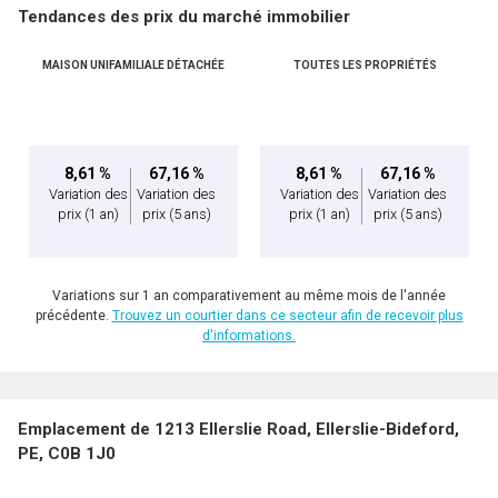
Tendances des prix du marché immobilier
Téléphone
(Optionnel)
MAISON UNIFAMILIALE DÉTACHÉE
TOUTES LES PROPRIÉTÉS
Message
8,61 %
67,16 %
8,61 %
67,16 %
Variation des
Variation des
Variation des
Variation des
prix
(1 an)
prix
(5 ans)
prix
(1 an)
prix
(5 ans)
Variations sur 1 an comparativement au même mois de l'année
précédente.
Trouvez un courtier dans ce secteur afin de recevoir plus
d'informations.
En cliquant sur le bouton « soumettre », vous consentez à nos conditions d'utilisation et
Emplacement de 1213 Ellerslie Road, Ellerslie-Bideford,
vous nous fournissez l'autorisation écrite de communiquer avec vous.
PE, C0B 1J0