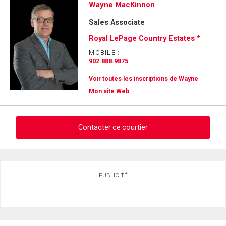
Wayne MacKinnon
Sales Associate
Royal LePage Country Estates *
MOBILE :
902.888.9875
Voir toutes les inscriptions de Wayne
Mon site Web
Contacter ce courtier
Demander des infos sur cette inscription
PUBLICITÉ
Prénom
et
Nom
Courriel