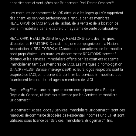
appartiennent et sont gérés par Bridgemarq Real Estate Services
MD
.
Les marques de commerce MLS® ainsi que les logos qui s'y rapportent
désignent les services professionnels rendus par les membres
REALTORS® de l'ACI en vue de l'achat, de la vente et de la location de
biens immobiliers dans le cadre d'un système de vente collaborative.
REALTOR®, REALTORS® et le logo REALTOR® sont des marques
déposées de REALTOR® Canada Inc., une compagnie dont la National
Association of REALTORS® et l'Association canadienne de l’immobilier
sont propriétaires. Les marques de commerce REALTOR® servent à
distinguer les services immobiliers offerts par les courtiers et agents
immobilier en tant que membres de l'ACI. Les marques d'homologation
S.I.A.® /MLS®, Service inter-agences®, et leurs logos respectifs sont la
propriété de l'ACI, et ils servent à identifier les services immobiliers que
fournissent les courtiers et agents membres de l'ACI.
Royal LePage
MD
est une marque de commerce déposée de la Banque
Royale du Canada, utilisée sous licence par les Services immobiliers
Bridgemarq
MD
.
Bridgemarq
MD
et ses logos / Services immobiliers Bridgemarq
MD
sont des
marques de commerce déposées de Residential Income Fund L.P. et sont
utilisées sous licence par Services immobiliers Bridgemarq
MD
Inc.