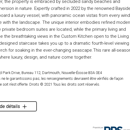
fer, the property is embraced by secluded sandy beaches and
rsion in nature. Expertly crafted in 2022 by the renowned Baysid
board a luxury vessel, with panoramic ocean vistas from every win
te with the landscape. The unique interior embodies refined moder
 private bedroom suites are located, while the primary living and
ze the breathtaking views in the Custom Kitchen open to the Living
designed staircase takes you up to a dramatic fourth-level viewing
perch for soaking in the ever-changing seascape.This rare all-seaso
where luxury, design, and nature come together.
d Park Drive, Bureau 112, Dartmouth, Nouvelle-Écosse B3A 0E4
ne le garantissons pas; les renseignements devraient être vérifiés de façon
oit n’est offerte. Droits © 2021 Tous les droits sont réservés.
de détails