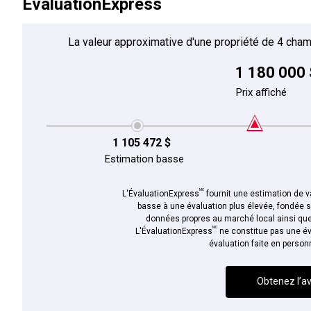
ÉvaluationExpress
La valeur approximative d'une propriété de 4 cham
1 180 000 
Prix affiché
1 105 472 $
Estimation basse
MC
L'ÉvaluationExpress
fournit une estimation de va
basse à une évaluation plus élevée, fondée 
données propres au marché local ainsi que 
MC
L'ÉvaluationExpress
ne constitue pas une év
évaluation faite en person
Obtenez l’av