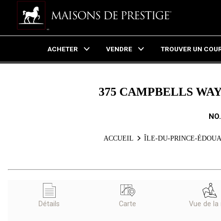
ACHETER
VENDRE
TROUVER UN COUR
Live
En Direct
375 CAMPBELLS WAY,
NO
ACCUEIL
ÎLE-DU-PRINCE-ÉDOU
Détails
Carte
Vue de la