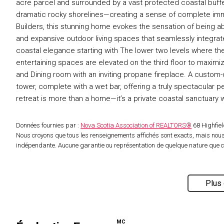
acre parcel and surrounded by a vast protected coastal buf
dramatic rocky shorelines—creating a sense of complete imme
Builders, this stunning home evokes the sensation of being a
and expansive outdoor living spaces that seamlessly integra
coastal elegance starting with The lower two levels where the
entertaining spaces are elevated on the third floor to maximi
and Dining room with an inviting propane fireplace. A custom-
tower, complete with a wet bar, offering a truly spectacular 
retreat is more than a home—it’s a private coastal sanctuary 
Données fournies par :
Nova Scotia Association of REALTORS®
68 Highfiel
Nous croyons que tous les renseignements affichés sont exacts, mais nous 
indépendante. Aucune garantie ou représentation de quelque nature que ce s
Plus 
MC