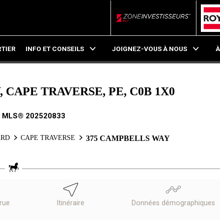
ZoneInvestisseurs RL
TIER
INFO ET CONSEILS
JOIGNEZ-VOUS À NOUS
À
 CAPE TRAVERSE, PE, C0B 1X0
. MLS® 202520833
ARD
CAPE TRAVERSE
375 CAMPBELLS WAY
 rue
Itinéraire
Données démographiques