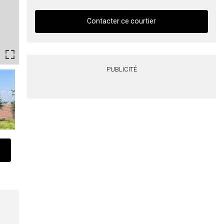
Contacter ce courtier
Contacter ce courtier
PUBLICITÉ
Prénom
et
Nom
Courriel
Téléphone
(Optionnel)
Message