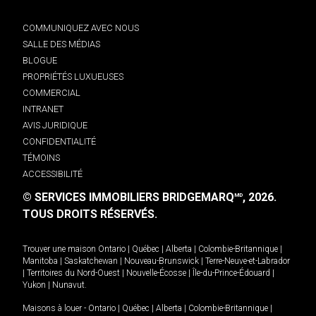
COMMUNIQUEZ AVEC NOUS
SALLE DES MÉDIAS
BLOGUE
PROPRIÉTÉS LUXUEUSES
COMMERCIAL
INTRANET
AVIS JURIDIQUE
CONFIDENTIALITÉ
TÉMOINS
ACCESSIBILITÉ
© SERVICES IMMOBILIERS BRIDGEMARQ
, 2026.
MD
TOUS DROITS RÉSERVÉS.
Trouver une maison
Ontario
|
Québec
|
Alberta
|
Colombie-Britannique
|
Manitoba
|
Saskatchewan
|
Nouveau-Brunswick
|
Terre-Neuve-et-Labrador
|
Territoires du Nord-Ouest
|
Nouvelle-Écosse
|
Île-du-Prince-Édouard
|
Yukon
|
Nunavut
.
Maisons à louer -
Ontario
|
Québec
|
Alberta
|
Colombie-Britannique
|