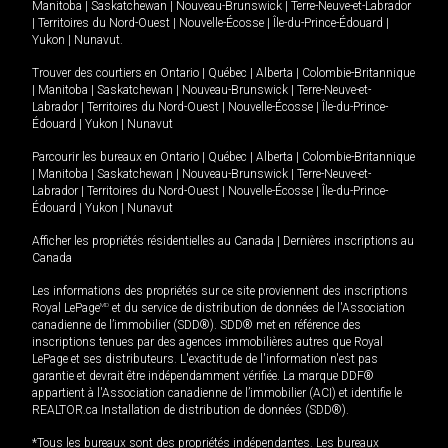
Manitoba
|
Saskatchewan
|
Nouveau-Brunswick
|
Terre-Neuve-et-Labrador
|
Territoires du Nord-Ouest
|
Nouvelle-Écosse
|
Île-du-Prince-Édouard
|
Yukon
|
Nunavut
.
Trouver des courtiers en
Ontario
|
Québec
|
Alberta
|
Colombie-Britannique
|
Manitoba
|
Saskatchewan
|
Nouveau-Brunswick
|
Terre-Neuve-et-
Labrador
|
Territoires du Nord-Ouest
|
Nouvelle-Écosse
|
Île-du-Prince-
Édouard
|
Yukon
|
Nunavut
Parcourir les bureaux en
Ontario
|
Québec
|
Alberta
|
Colombie-Britannique
|
Manitoba
|
Saskatchewan
|
Nouveau-Brunswick
|
Terre-Neuve-et-
Labrador
|
Territoires du Nord-Ouest
|
Nouvelle-Écosse
|
Île-du-Prince-
Édouard
|
Yukon
|
Nunavut
Afficher les propriétés résidentielles au Canada
|
Dernières inscriptions au
Canada
Les informations des propriétés sur ce site proviennent des inscriptions
Royal LePage
MD
et du service de distribution de données de l'Association
canadienne de l’immobilier (SDD®). SDD® met en référence des
inscriptions tenues par des agences immobilières autres que Royal
LePage et ses distributeurs. L'exactitude de l'information n'est pas
garantie et devrait être indépendamment vérifiée. La marque DDF®
appartient à l'Association canadienne de l’immobilier (ACI) et identifie le
REALTOR.ca Installation de distribution de données (SDD®).
*Tous les bureaux sont des propriétés indépendantes. Les bureaux