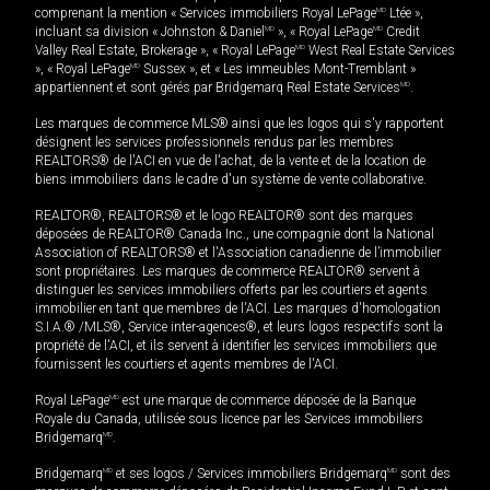
comprenant la mention « Services immobiliers Royal LePage
MD
Ltée »,
incluant sa division « Johnston & Daniel
MD
», « Royal LePage
MD
Credit
Valley Real Estate, Brokerage », « Royal LePage
MD
West Real Estate Services
», « Royal LePage
MD
Sussex », et « Les immeubles Mont-Tremblant »
appartiennent et sont gérés par Bridgemarq Real Estate Services
MD
.
Les marques de commerce MLS® ainsi que les logos qui s'y rapportent
désignent les services professionnels rendus par les membres
REALTORS® de l'ACI en vue de l'achat, de la vente et de la location de
biens immobiliers dans le cadre d'un système de vente collaborative.
REALTOR®, REALTORS® et le logo REALTOR® sont des marques
déposées de REALTOR® Canada Inc., une compagnie dont la National
Association of REALTORS® et l'Association canadienne de l’immobilier
sont propriétaires. Les marques de commerce REALTOR® servent à
distinguer les services immobiliers offerts par les courtiers et agents
immobilier en tant que membres de l'ACI. Les marques d'homologation
S.I.A.® /MLS®, Service inter-agences®, et leurs logos respectifs sont la
propriété de l'ACI, et ils servent à identifier les services immobiliers que
fournissent les courtiers et agents membres de l'ACI.
Royal LePage
MD
est une marque de commerce déposée de la Banque
Royale du Canada, utilisée sous licence par les Services immobiliers
Bridgemarq
MD
.
Bridgemarq
MD
et ses logos / Services immobiliers Bridgemarq
MD
sont des