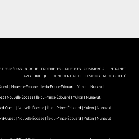
E DES MÉDIAS
BLOGUE
PROPRIÉTÉS LUXUEUSES
COMMERCIAL
INTRANET
AVIS JURIDIQUE
CONFIDENTIALITÉ
TÉMOINS
ACCESSIBILITÉ
-Ouest
|
Nouvelle-Écosse
|
Île-du-Prince-Édouard
|
Yukon
|
Nunavut
.
est
|
Nouvelle-Écosse
|
Île-du-Prince-Édouard
|
Yukon
|
Nunavut
.
Nord-Ouest
|
Nouvelle-Écosse
|
Île-du-Prince-Édouard
|
Yukon
|
Nunavut
Nord-Ouest
|
Nouvelle-Écosse
|
Île-du-Prince-Édouard
|
Yukon
|
Nunavut