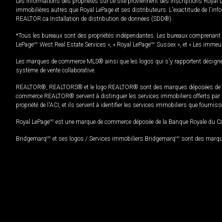
Les informations des propriétés sur ce site proviennent des inscriptions Royal 
immobilières autres que Royal LePage et ses distributeurs. L'exactitude de l'info
REALTOR.ca Installation de distribution de données (SDD®).
*Tous les bureaux sont des propriétés indépendantes. Les bureaux comprenant 
LePage
MD
West Real Estate Services », « Royal LePage
MD
Sussex », et « Les immeu
Les marques de commerce MLS® ainsi que les logos qui s'y rapportent désignent
système de vente collaborative.
REALTOR®, REALTORS® et le logo REALTOR® sont des marques déposées de REAL
commerce REALTOR® servent à distinguer les services immobiliers offerts par le
propriété de l'ACI, et ils servent à identifier les services immobiliers que fourni
Royal LePage
MD
est une marque de commerce déposée de la Banque Royale du Cana
Bridgemarq
MD
et ses logos / Services immobiliers Bridgemarq
MD
sont des marque