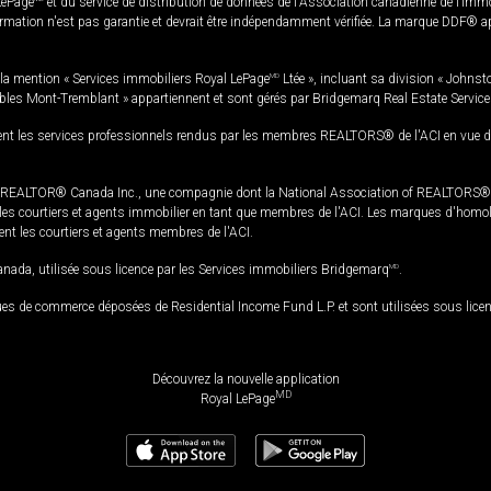
LePage
et du service de distribution de données de l'Association canadienne de l’im
rmation n'est pas garantie et devrait être indépendamment vérifiée. La marque DDF® appa
la mention « Services immobiliers Royal LePage
MD
Ltée », incluant sa division « Johnst
bles Mont-Tremblant » appartiennent et sont gérés par Bridgemarq Real Estate Servic
 les services professionnels rendus par les membres REALTORS® de l'ACI en vue de l'a
TOR® Canada Inc., une compagnie dont la National Association of REALTORS® et l'
s courtiers et agents immobilier en tant que membres de l'ACI. Les marques d'homolog
ssent les courtiers et agents membres de l'ACI.
da, utilisée sous licence par les Services immobiliers Bridgemarq
MD
.
s de commerce déposées de Residential Income Fund L.P. et sont utilisées sous lice
Découvrez la nouvelle application
MD
Royal LePage