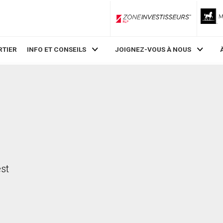
ZoneInvestisseurs RLP
RTIER
INFO ET CONSEILS
JOIGNEZ-VOUS À NOUS
est