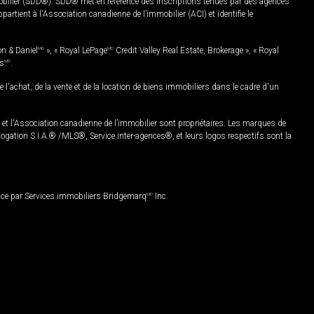
mobilier (SDD®). SDD® met en référence des inscriptions tenues par des agences
rtient à l'Association canadienne de l’immobilier (ACI) et identifie le
on & Daniel
MD
», « Royal LePage
MD
Credit Valley Real Estate, Brokerage », « Royal
es
MD
.
chat, de la vente et de la location de biens immobiliers dans le cadre d'un
Association canadienne de l’immobilier sont propriétaires. Les marques de
ation S.I.A.® /MLS®, Service inter-agences®, et leurs logos respectifs sont la
nce par Services immobiliers Bridgemarq
MD
Inc.