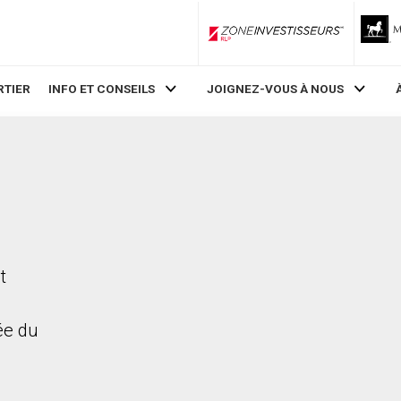
ZoneInvestisseurs RLP
RTIER
INFO ET CONSEILS
JOIGNEZ-VOUS À NOUS
t
rée du