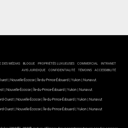
E DES MÉDIAS
BLOGUE
PROPRIÉTÉS LUXUEUSES
COMMERCIAL
INTRANET
AVIS JURIDIQUE
CONFIDENTIALITÉ
TÉMOINS
ACCESSIBILITÉ
-Ouest
|
Nouvelle-Écosse
|
Île-du-Prince-Édouard
|
Yukon
|
Nunavut
.
est
|
Nouvelle-Écosse
|
Île-du-Prince-Édouard
|
Yukon
|
Nunavut
.
Nord-Ouest
|
Nouvelle-Écosse
|
Île-du-Prince-Édouard
|
Yukon
|
Nunavut
Nord-Ouest
|
Nouvelle-Écosse
|
Île-du-Prince-Édouard
|
Yukon
|
Nunavut