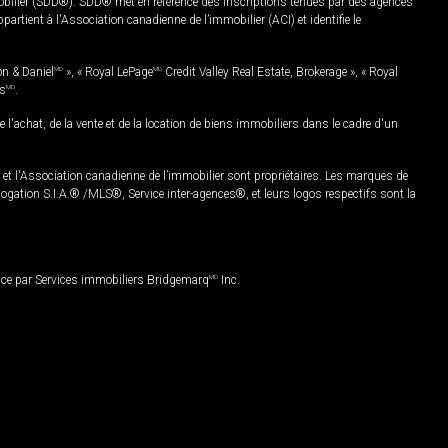
mobilier (SDD®). SDD® met en référence des inscriptions tenues par des agences
rtient à l'Association canadienne de l’immobilier (ACI) et identifie le
on & Daniel
MD
», « Royal LePage
MD
Credit Valley Real Estate, Brokerage », « Royal
es
MD
.
chat, de la vente et de la location de biens immobiliers dans le cadre d'un
Association canadienne de l’immobilier sont propriétaires. Les marques de
ation S.I.A.® /MLS®, Service inter-agences®, et leurs logos respectifs sont la
nce par Services immobiliers Bridgemarq
MD
Inc.