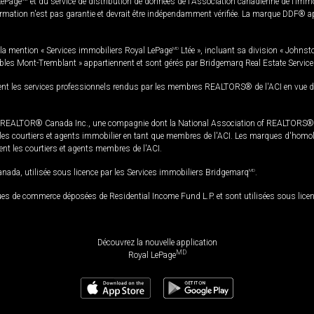
LePage
et du service de distribution de données de l'Association canadienne de l’im
rmation n'est pas garantie et devrait être indépendamment vérifiée. La marque DDF® appa
la mention « Services immobiliers Royal LePage
MD
Ltée », incluant sa division « Johnst
bles Mont-Tremblant » appartiennent et sont gérés par Bridgemarq Real Estate Servic
 les services professionnels rendus par les membres REALTORS® de l'ACI en vue de l'a
TOR® Canada Inc., une compagnie dont la National Association of REALTORS® et l'
s courtiers et agents immobilier en tant que membres de l'ACI. Les marques d'homolog
ssent les courtiers et agents membres de l'ACI.
da, utilisée sous licence par les Services immobiliers Bridgemarq
MD
.
s de commerce déposées de Residential Income Fund L.P. et sont utilisées sous lice
Découvrez la nouvelle application
MD
Royal LePage