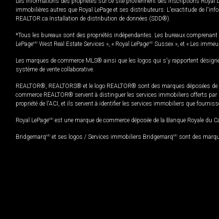
Les informations des propriétés sur ce site proviennent des inscriptions Royal 
immobilières autres que Royal LePage et ses distributeurs. L'exactitude de l'info
REALTOR.ca Installation de distribution de données (SDD®).
*Tous les bureaux sont des propriétés indépendantes. Les bureaux comprenant 
LePage
MD
West Real Estate Services », « Royal LePage
MD
Sussex », et « Les immeu
Les marques de commerce MLS® ainsi que les logos qui s'y rapportent désignent
système de vente collaborative.
REALTOR®, REALTORS® et le logo REALTOR® sont des marques déposées de REAL
commerce REALTOR® servent à distinguer les services immobiliers offerts par le
propriété de l'ACI, et ils servent à identifier les services immobiliers que fourni
Royal LePage
MD
est une marque de commerce déposée de la Banque Royale du Cana
Bridgemarq
MD
et ses logos / Services immobiliers Bridgemarq
MD
sont des marque