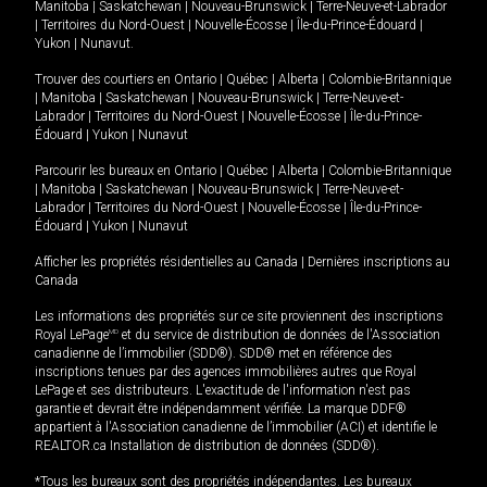
Manitoba
|
Saskatchewan
|
Nouveau-Brunswick
|
Terre-Neuve-et-Labrador
|
Territoires du Nord-Ouest
|
Nouvelle-Écosse
|
Île-du-Prince-Édouard
|
Yukon
|
Nunavut
.
Trouver des courtiers en
Ontario
|
Québec
|
Alberta
|
Colombie-Britannique
|
Manitoba
|
Saskatchewan
|
Nouveau-Brunswick
|
Terre-Neuve-et-
Labrador
|
Territoires du Nord-Ouest
|
Nouvelle-Écosse
|
Île-du-Prince-
Édouard
|
Yukon
|
Nunavut
Parcourir les bureaux en
Ontario
|
Québec
|
Alberta
|
Colombie-Britannique
|
Manitoba
|
Saskatchewan
|
Nouveau-Brunswick
|
Terre-Neuve-et-
Labrador
|
Territoires du Nord-Ouest
|
Nouvelle-Écosse
|
Île-du-Prince-
Édouard
|
Yukon
|
Nunavut
Afficher les propriétés résidentielles au Canada
|
Dernières inscriptions au
Canada
Les informations des propriétés sur ce site proviennent des inscriptions
Royal LePage
MD
et du service de distribution de données de l'Association
canadienne de l’immobilier (SDD®). SDD® met en référence des
inscriptions tenues par des agences immobilières autres que Royal
LePage et ses distributeurs. L'exactitude de l'information n'est pas
garantie et devrait être indépendamment vérifiée. La marque DDF®
appartient à l'Association canadienne de l’immobilier (ACI) et identifie le
REALTOR.ca Installation de distribution de données (SDD®).
*Tous les bureaux sont des propriétés indépendantes. Les bureaux