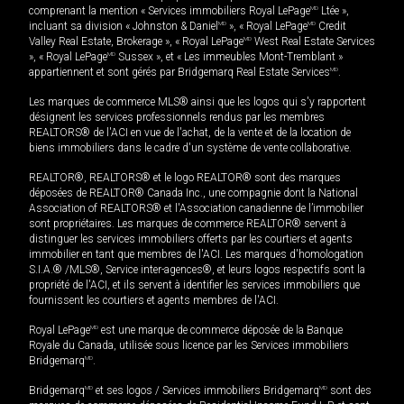
comprenant la mention « Services immobiliers Royal LePage
MD
Ltée »,
incluant sa division « Johnston & Daniel
MD
», « Royal LePage
MD
Credit
Valley Real Estate, Brokerage », « Royal LePage
MD
West Real Estate Services
», « Royal LePage
MD
Sussex », et « Les immeubles Mont-Tremblant »
appartiennent et sont gérés par Bridgemarq Real Estate Services
MD
.
Les marques de commerce MLS® ainsi que les logos qui s'y rapportent
désignent les services professionnels rendus par les membres
REALTORS® de l'ACI en vue de l'achat, de la vente et de la location de
biens immobiliers dans le cadre d'un système de vente collaborative.
REALTOR®, REALTORS® et le logo REALTOR® sont des marques
déposées de REALTOR® Canada Inc., une compagnie dont la National
Association of REALTORS® et l'Association canadienne de l’immobilier
sont propriétaires. Les marques de commerce REALTOR® servent à
distinguer les services immobiliers offerts par les courtiers et agents
immobilier en tant que membres de l'ACI. Les marques d'homologation
S.I.A.® /MLS®, Service inter-agences®, et leurs logos respectifs sont la
propriété de l'ACI, et ils servent à identifier les services immobiliers que
fournissent les courtiers et agents membres de l'ACI.
Royal LePage
MD
est une marque de commerce déposée de la Banque
Royale du Canada, utilisée sous licence par les Services immobiliers
Bridgemarq
MD
.
Bridgemarq
MD
et ses logos / Services immobiliers Bridgemarq
MD
sont des