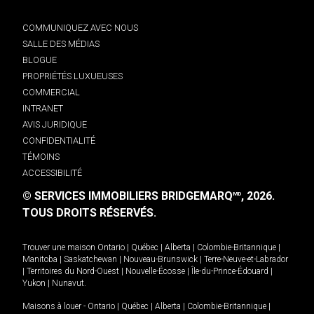
COMMUNIQUEZ AVEC NOUS
SALLE DES MÉDIAS
BLOGUE
PROPRIÉTÉS LUXUEUSES
COMMERCIAL
INTRANET
AVIS JURIDIQUE
CONFIDENTIALITÉ
TÉMOINS
ACCESSIBILITÉ
© SERVICES IMMOBILIERS BRIDGEMARQ
, 2026.
MD
TOUS DROITS RÉSERVÉS.
Trouver une maison
Ontario
|
Québec
|
Alberta
|
Colombie-Britannique
|
Manitoba
|
Saskatchewan
|
Nouveau-Brunswick
|
Terre-Neuve-et-Labrador
|
Territoires du Nord-Ouest
|
Nouvelle-Écosse
|
Île-du-Prince-Édouard
|
Yukon
|
Nunavut
.
Maisons à louer -
Ontario
|
Québec
|
Alberta
|
Colombie-Britannique
|