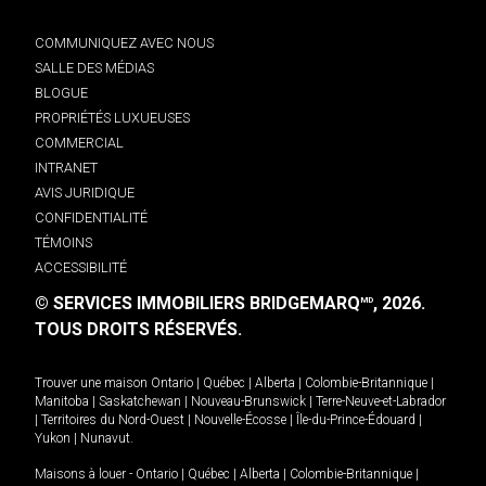
COMMUNIQUEZ AVEC NOUS
SALLE DES MÉDIAS
BLOGUE
PROPRIÉTÉS LUXUEUSES
COMMERCIAL
INTRANET
AVIS JURIDIQUE
CONFIDENTIALITÉ
TÉMOINS
ACCESSIBILITÉ
© SERVICES IMMOBILIERS BRIDGEMARQ
, 2026.
MD
TOUS DROITS RÉSERVÉS.
Trouver une maison
Ontario
|
Québec
|
Alberta
|
Colombie-Britannique
|
Manitoba
|
Saskatchewan
|
Nouveau-Brunswick
|
Terre-Neuve-et-Labrador
|
Territoires du Nord-Ouest
|
Nouvelle-Écosse
|
Île-du-Prince-Édouard
|
Yukon
|
Nunavut
.
Maisons à louer -
Ontario
|
Québec
|
Alberta
|
Colombie-Britannique
|