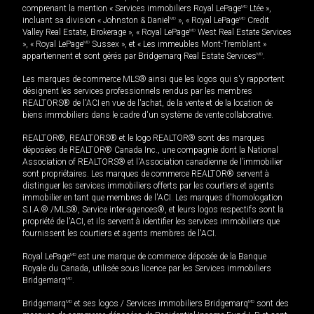
comprenant la mention « Services immobiliers Royal LePage
MD
Ltée »,
incluant sa division « Johnston & Daniel
MD
», « Royal LePage
MD
Credit
Valley Real Estate, Brokerage », « Royal LePage
MD
West Real Estate Services
», « Royal LePage
MD
Sussex », et « Les immeubles Mont-Tremblant »
appartiennent et sont gérés par Bridgemarq Real Estate Services
MD
.
Les marques de commerce MLS® ainsi que les logos qui s'y rapportent
désignent les services professionnels rendus par les membres
REALTORS® de l'ACI en vue de l'achat, de la vente et de la location de
biens immobiliers dans le cadre d'un système de vente collaborative.
REALTOR®, REALTORS® et le logo REALTOR® sont des marques
déposées de REALTOR® Canada Inc., une compagnie dont la National
Association of REALTORS® et l'Association canadienne de l’immobilier
sont propriétaires. Les marques de commerce REALTOR® servent à
distinguer les services immobiliers offerts par les courtiers et agents
immobilier en tant que membres de l'ACI. Les marques d'homologation
S.I.A.® /MLS®, Service inter-agences®, et leurs logos respectifs sont la
propriété de l'ACI, et ils servent à identifier les services immobiliers que
fournissent les courtiers et agents membres de l'ACI.
Royal LePage
MD
est une marque de commerce déposée de la Banque
Royale du Canada, utilisée sous licence par les Services immobiliers
Bridgemarq
MD
.
Bridgemarq
MD
et ses logos / Services immobiliers Bridgemarq
MD
sont des