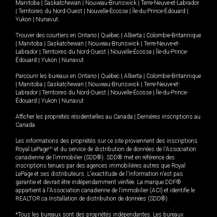
Manitoba
|
Saskatchewan
|
Nouveau-Brunswick
|
Terre-Neuve-et-Labrador
|
Territoires du Nord-Ouest
|
Nouvelle-Écosse
|
Île-du-Prince-Édouard
|
Yukon
|
Nunavut
.
Trouver des courtiers en
Ontario
|
Québec
|
Alberta
|
Colombie-Britannique
|
Manitoba
|
Saskatchewan
|
Nouveau-Brunswick
|
Terre-Neuve-et-
Labrador
|
Territoires du Nord-Ouest
|
Nouvelle-Écosse
|
Île-du-Prince-
Édouard
|
Yukon
|
Nunavut
Parcourir les bureaux en
Ontario
|
Québec
|
Alberta
|
Colombie-Britannique
|
Manitoba
|
Saskatchewan
|
Nouveau-Brunswick
|
Terre-Neuve-et-
Labrador
|
Territoires du Nord-Ouest
|
Nouvelle-Écosse
|
Île-du-Prince-
Édouard
|
Yukon
|
Nunavut
Afficher les propriétés résidentielles au Canada
|
Dernières inscriptions au
Canada
Les informations des propriétés sur ce site proviennent des inscriptions
Royal LePage
MD
et du service de distribution de données de l'Association
canadienne de l’immobilier (SDD®). SDD® met en référence des
inscriptions tenues par des agences immobilières autres que Royal
LePage et ses distributeurs. L'exactitude de l'information n'est pas
garantie et devrait être indépendamment vérifiée. La marque DDF®
appartient à l'Association canadienne de l’immobilier (ACI) et identifie le
REALTOR.ca Installation de distribution de données (SDD®).
*Tous les bureaux sont des propriétés indépendantes. Les bureaux