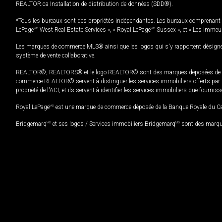
REALTOR.ca Installation de distribution de données (SDD®).
*Tous les bureaux sont des propriétés indépendantes. Les bureaux comprenant 
LePage
MD
West Real Estate Services », « Royal LePage
MD
Sussex », et « Les immeu
Les marques de commerce MLS® ainsi que les logos qui s'y rapportent désignent
système de vente collaborative.
REALTOR®, REALTORS® et le logo REALTOR® sont des marques déposées de REAL
commerce REALTOR® servent à distinguer les services immobiliers offerts par le
propriété de l'ACI, et ils servent à identifier les services immobiliers que fourni
Royal LePage
MD
est une marque de commerce déposée de la Banque Royale du Cana
Bridgemarq
MD
et ses logos / Services immobiliers Bridgemarq
MD
sont des marque