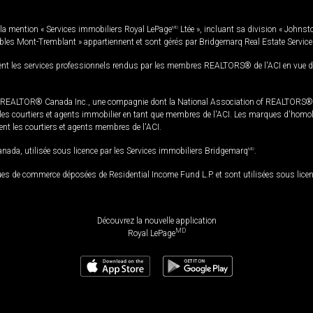
la mention « Services immobiliers Royal LePage
MD
Ltée », incluant sa division « Johnst
bles Mont-Tremblant » appartiennent et sont gérés par Bridgemarq Real Estate Servic
 les services professionnels rendus par les membres REALTORS® de l'ACI en vue de l'a
TOR® Canada Inc., une compagnie dont la National Association of REALTORS® et l'
s courtiers et agents immobilier en tant que membres de l'ACI. Les marques d'homolog
ssent les courtiers et agents membres de l'ACI.
da, utilisée sous licence par les Services immobiliers Bridgemarq
MD
.
s de commerce déposées de Residential Income Fund L.P. et sont utilisées sous lice
Découvrez la nouvelle application
MD
Royal LePage