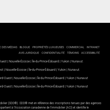
E DES MÉDIAS
BLOGUE
PROPRIÉTÉS LUXUEUSES
COMMERCIAL
INTRANET
AVIS JURIDIQUE
CONFIDENTIALITÉ
TÉMOINS
ACCESSIBILITÉ
-Ouest
|
Nouvelle-Écosse
|
Île-du-Prince-Édouard
|
Yukon
|
Nunavut
.
est
|
Nouvelle-Écosse
|
Île-du-Prince-Édouard
|
Yukon
|
Nunavut
.
Nord-Ouest
|
Nouvelle-Écosse
|
Île-du-Prince-Édouard
|
Yukon
|
Nunavut
Nord-Ouest
|
Nouvelle-Écosse
|
Île-du-Prince-Édouard
|
Yukon
|
Nunavut
mobilier (SDD®). SDD® met en référence des inscriptions tenues par des agences
rtient à l'Association canadienne de l’immobilier (ACI) et identifie le