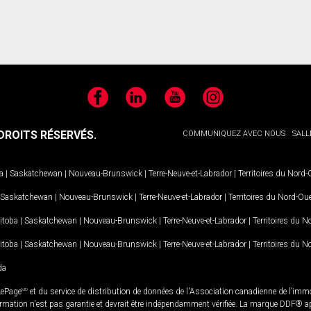
Facebook
LinkedIn
YouTube
Instagram
ROITS RÉSERVÉS.
COMMUNIQUEZ AVEC NOUS
SALL
a
|
Saskatchewan
|
Nouveau-Brunswick
|
Terre-Neuve-et-Labrador
|
Territoires du Nord
Saskatchewan
|
Nouveau-Brunswick
|
Terre-Neuve-et-Labrador
|
Territoires du Nord-Ou
itoba
|
Saskatchewan
|
Nouveau-Brunswick
|
Terre-Neuve-et-Labrador
|
Territoires du 
itoba
|
Saskatchewan
|
Nouveau-Brunswick
|
Terre-Neuve-et-Labrador
|
Territoires du 
da
LePage
MD
et du service de distribution de données de l'Association canadienne de l’im
rmation n'est pas garantie et devrait être indépendamment vérifiée. La marque DDF® appa