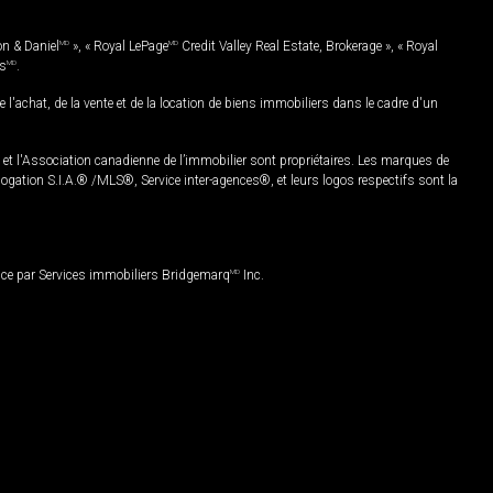
on & Daniel
MD
», « Royal LePage
MD
Credit Valley Real Estate, Brokerage », « Royal
es
MD
.
chat, de la vente et de la location de biens immobiliers dans le cadre d'un
Association canadienne de l’immobilier sont propriétaires. Les marques de
ation S.I.A.® /MLS®, Service inter-agences®, et leurs logos respectifs sont la
nce par Services immobiliers Bridgemarq
MD
Inc.