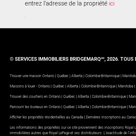
entrez l'adresse de la propriété
ici
.
© SERVICES IMMOBILIERS BRIDGEMARQ
, 2026.
TOUS D
MD
Trouver une maison
Ontario
|
Québec
|
Alberta
|
Colombie-Britannique
|
Manitob
Maisons à louer -
Ontario
|
Québec
|
Alberta
|
Colombie-Britannique
|
Manitoba
|
Trouver des courtiers en
Ontario
|
Québec
|
Alberta
|
Colombie-Britannique
|
Man
Parcourir les bureaux en
Ontario
|
Québec
|
Alberta
|
Colombie-Britannique
|
Man
Afficher les propriétés résidentielles au Canada
|
Dernières inscriptions au Cana
Les informations des propriétés sur ce site proviennent des inscriptions Royal 
immobilières autres que Royal LePage et ses distributeurs. L'exactitude de l'info