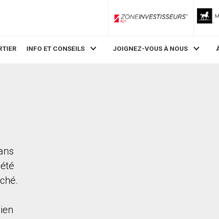
ZoneInvestisseurs RLP
RTIER
INFO ET CONSEILS
JOIGNEZ-VOUS À NOUS
dans
iété
rché.
ien